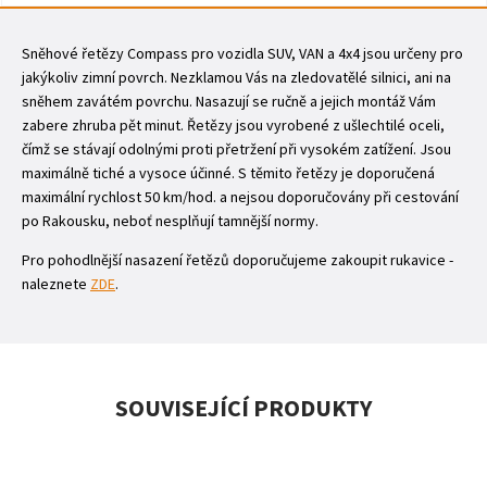
Sněhové řetězy Compass pro vozidla SUV, VAN a 4x4 jsou určeny pro
jakýkoliv zimní povrch. Nezklamou Vás na zledovatělé silnici, ani na
sněhem zavátém povrchu. Nasazují se ručně a jejich montáž Vám
zabere zhruba pět minut. Řetězy jsou vyrobené z ušlechtilé oceli,
čímž se stávají odolnými proti přetržení při vysokém zatížení. Jsou
maximálně tiché a vysoce účinné. S těmito řetězy je doporučená
maximální rychlost 50 km/hod. a nejsou doporučovány při cestování
po Rakousku, neboť nesplňují tamnější normy.
Pro pohodlnější nasazení řetězů doporučujeme zakoupit rukavice -
naleznete
ZDE
.
SOUVISEJÍCÍ PRODUKTY