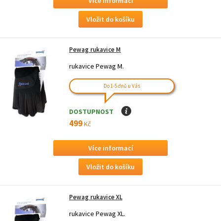
Více informací
Pewag rukavice M
rukavice Pewag M.
Do 1-5 dnů u Vás
DOSTUPNOST
I
499
Kč
Více informací
Pewag rukavice XL
rukavice Pewag XL.