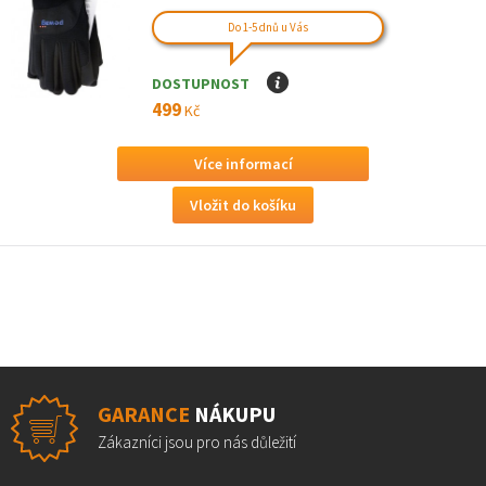
Do 1-5 dnů u Vás
DOSTUPNOST
I
499
Kč
Více informací
GARANCE
NÁKUPU
Zákazníci jsou pro nás důležití