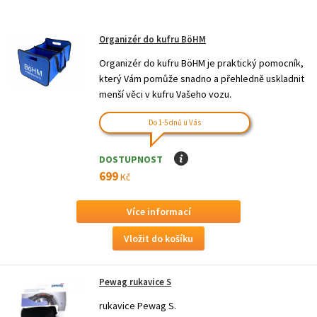
Organizér do kufru BöHM
Organizér do kufru BöHM je praktický pomocník,
který Vám pomůže snadno a přehledně uskladnit
menší věci v kufru Vašeho vozu.
Do 1-5 dnů u Vás
DOSTUPNOST
I
699
Kč
Více informací
Pewag rukavice S
rukavice Pewag S.