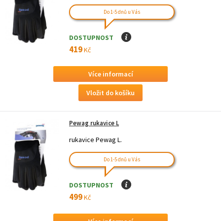
Do 1-5 dnů u Vás
DOSTUPNOST
I
419
Kč
Více informací
Pewag rukavice L
rukavice Pewag L.
Do 1-5 dnů u Vás
DOSTUPNOST
I
499
Kč