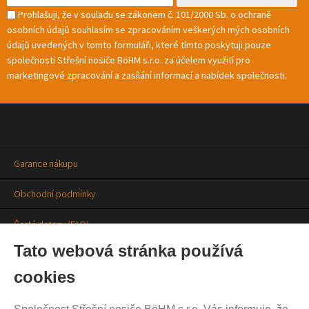
Prohlašuji, že v souladu se zákonem č. 101/2000 Sb. o ochraně
osobních údajů souhlasím se zpracováním veškerých mých osobních
údajů uvedených v tomto formuláři, které tímto poskytuji pouze
společnosti Střešní nosiče BöHM s.r.o. za účelem využití pro
marketingové zpracování a zasílání informací a nabídek společnosti.
Garance nákupu
Obchodní podmínky
Časté dotazy (FAQ)
Tato webová stránka používá
Prodejny
cookies
Aktuality