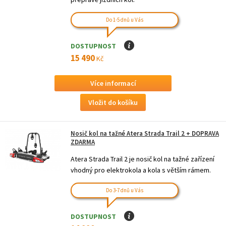
Do 1-5 dnů u Vás
DOSTUPNOST
I
15 490
Kč
Více informací
Nosič kol na tažné Atera Strada Trail 2
+ DOPRAVA
ZDARMA
Atera Strada Trail 2 je nosič kol na tažné zařízení
vhodný pro elektrokola a kola s větším rámem.
Do 3-7 dnů u Vás
DOSTUPNOST
I