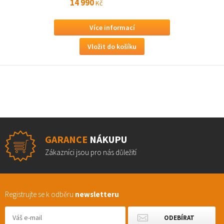
14 990
Kč
Více informací
GARANCE
NÁKUPU
Zákazníci jsou pro nás důležití
Registrujte se k odběru
newsletteru