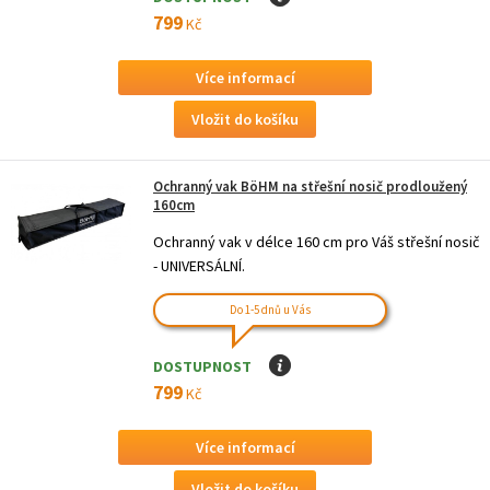
799
Kč
Více informací
Ochranný vak BöHM na střešní nosič prodloužený
160cm
Ochranný vak v délce 160 cm pro Váš střešní nosič
- UNIVERSÁLNÍ.
Do 1-5 dnů u Vás
DOSTUPNOST
I
799
Kč
Více informací