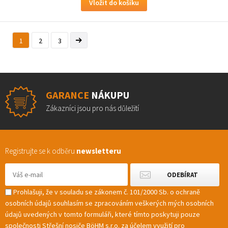
1
2
3
GARANCE
NÁKUPU
Zákazníci jsou pro nás důležití
Registrujte se k odběru
newsletteru
Prohlašuji, že v souladu se zákonem č. 101/2000 Sb. o ochraně
osobních údajů souhlasím se zpracováním veškerých mých osobních
údajů uvedených v tomto formuláři, které tímto poskytuji pouze
společnosti Střešní nosiče BöHM s.r.o. za účelem využití pro