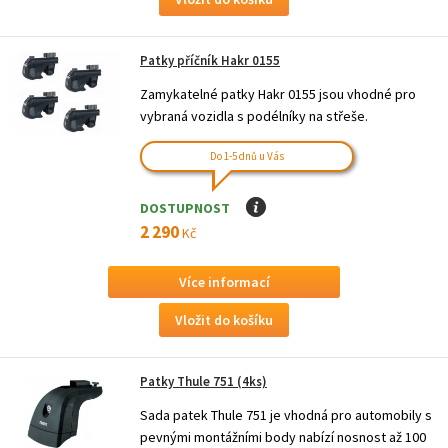
Patky příčník Hakr 0155
Zamykatelné patky Hakr 0155 jsou vhodné pro
vybraná vozidla s podélníky na střeše.
Do 1-5 dnů u Vás
DOSTUPNOST
I
2 290
Kč
Více informací
Patky Thule 751 (4ks)
Sada patek Thule 751 je vhodná pro automobily s
pevnými montážními body nabízí nosnost až 100