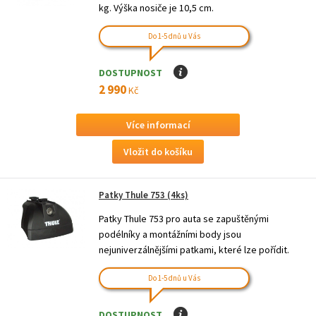
kg. Výška nosiče je 10,5 cm.
Do 1-5 dnů u Vás
DOSTUPNOST
I
2 990
Kč
Více informací
Patky Thule 753 (4ks)
Patky Thule 753 pro auta se zapuštěnými
podélníky a montážními body jsou
nejuniverzálnějšími patkami, které lze pořídit.
Do 1-5 dnů u Vás
DOSTUPNOST
I