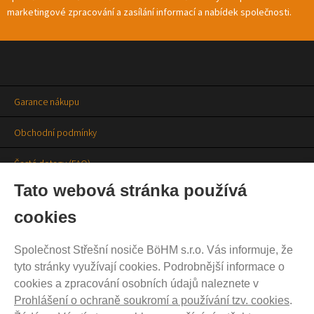
marketingové zpracování a zasílání informací a nabídek společnosti.
Garance nákupu
Obchodní podmínky
Časté dotazy (FAQ)
Tato webová stránka používá
Prodejny
cookies
Aktuality
Společnost Střešní nosiče BöHM s.r.o. Vás informuje, že
Kontakty
tyto stránky využívají cookies. Podrobnější informace o
cookies a zpracování osobních údajů naleznete v
Ochrana soukromí
Prohlášení o ochraně soukromí a používání tzv. cookies
.