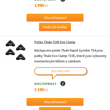
2 990
Kč
Více informací
Patka Thule 7105 Evo Clamp
Nástupcem patek Thule Rapid Systém 754 jsou
patky Thule Evo Clamp 7105, které jsou vybaveny
momentovým klíčem a zámkem.
Do 1-5 dnů u Vás
DOSTUPNOST
I
3 390
Kč
Více informací