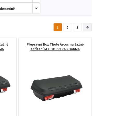
1
2
3
tažné
Přepravní Box Thule Arcos na tažné
MA
zařízení M
+ DOPRAVA ZDARMA