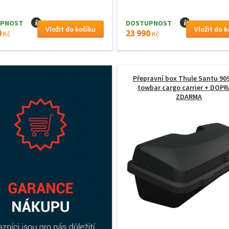
PNOST
I
DOSTUPNOST
I
0
23 990
Kč
Kč
Přepravní box Thule Santu 909
towbar cargo carrier
+ DOPR
ZDARMA