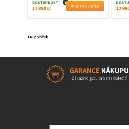
DOSTUPNOST
I
DOSTU
17 890
12 99
Kč
145
položek
GARANCE
NÁKUPU
Zákazníci jsou pro nás důležití