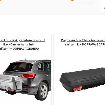
ackBox lesklý stříbrný + modul
Přepravní Box Thule Arcos na 
BackCarrier na tažné
zařízení L
+ DOPRAVA ZDAR
ařízení
+ DOPRAVA ZDARMA