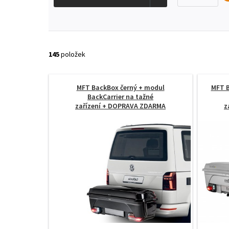
145
položek
MFT BackBox černý + modul
MFT B
BackCarrier na tažné
zařízení
+ DOPRAVA ZDARMA
z