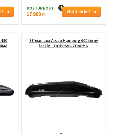
DOSTUPNOST
I
17 990
Kč
 480
Střešní box Aroso Hamburg 600 černý
ARMA
lesklý
+ DOPRAVA ZDARMA