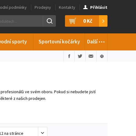
odní podmínky
Prodejny
Kontakty
Přihlásit
0 Kč
…
vodní sporty
Sportovní kočárky
Další
 profesionálů ve svém oboru. Pokud si nebudete jistí
ěkteré z našich prodejen.