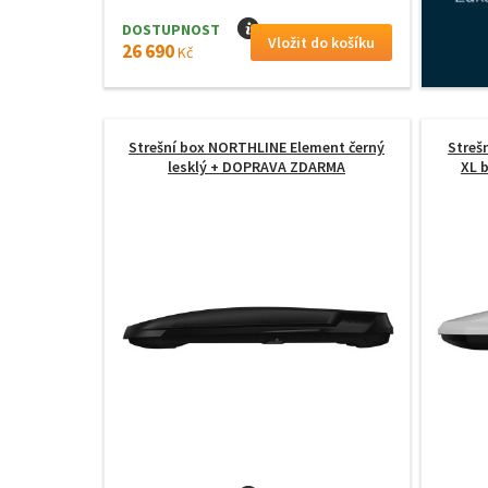
DOSTUPNOST
I
26 690
Kč
Strešní box NORTHLINE Element černý
Streš
lesklý
+ DOPRAVA ZDARMA
XL b