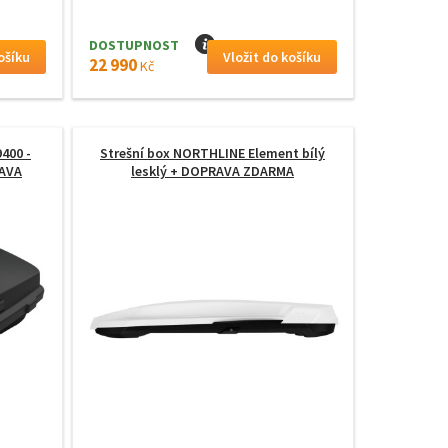
DOSTUPNOST
I
22 990
Kč
400 -
Strešní box NORTHLINE Element bílý
AVA
lesklý
+ DOPRAVA ZDARMA