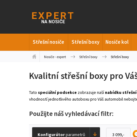
Střešní nosiče
Střešní boxy
Nosiče kol
Nosiče - expert
Střešní boxy
Střešní boxy
Kvalitní střešní boxy pro Vá
Tato
speciální podsekce
zobrazuje naší
nabídku střešní
vhodností jednotlivého autoboxu pro Váš automobil nebojte 
Použijte náš vyhledávací filtr:
Konfigurátor
parametrů