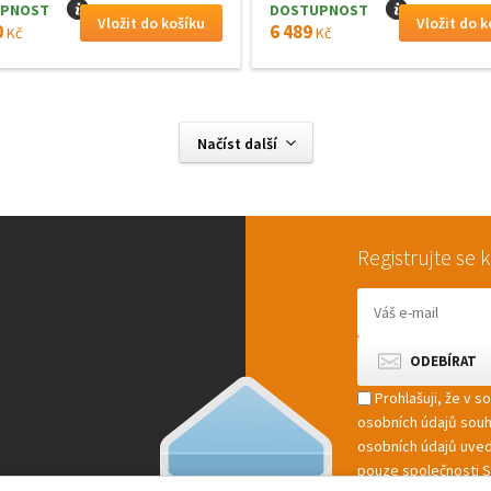
PNOST
I
DOSTUPNOST
I
0
6 489
Kč
Kč
Načíst další
Registrujte se
Prohlašuji, že v 
osobních údajů sou
osobních údajů uved
pouze společnosti St