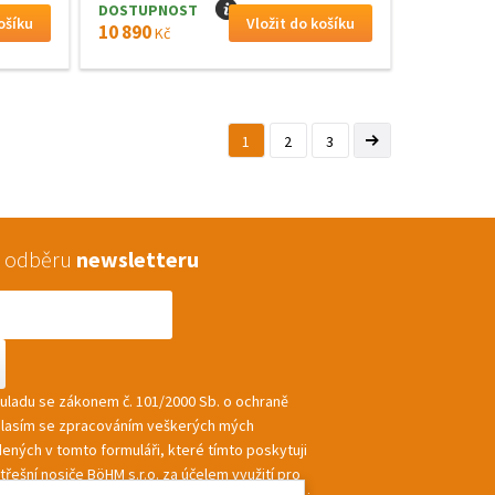
DOSTUPNOST
I
10 890
Kč
1
2
3
 k odběru
newsletteru
souladu se zákonem č. 101/2000 Sb. o ochraně
hlasím se zpracováním veškerých mých
ených v tomto formuláři, které tímto poskytuji
řešní nosiče BöHM s.r.o. za účelem využití pro