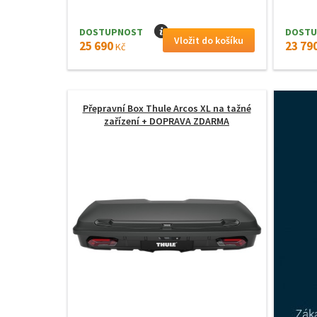
DOSTUPNOST
I
DOSTU
25 690
23 79
Kč
Přepravní Box Thule Arcos XL na tažné
zařízení
+ DOPRAVA ZDARMA