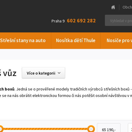
Obch
602 692 282
Praha 9
Střešní stany na auto
Nosítka dětí Thule
Nosiče pro 
š vůz
Více o kategorii
ch boxů
. Jedná se o prověřené modely tradičních výrobců střešních boxů -
se na nás obrátit elektronickou formou či nás potěšit osobní návštěvou v n