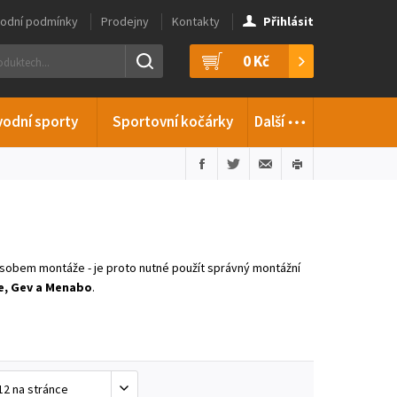
odní podmínky
Prodejny
Kontakty
Přihlásit
0 Kč
…
vodní sporty
Sportovní kočárky
Další
působem montáže - je proto nutné použít správný montážní
e, Gev a Menabo
.