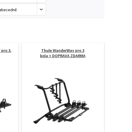
pro 3.
Thule WanderWay pro 3
kola
+ DOPRAVA ZDARMA