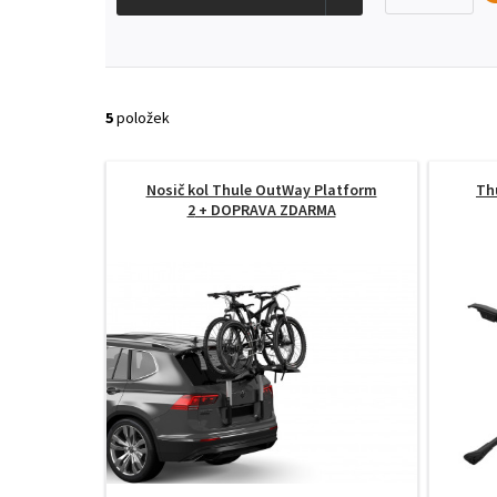
5
položek
Nosič kol Thule OutWay Platform
Th
2
+ DOPRAVA ZDARMA