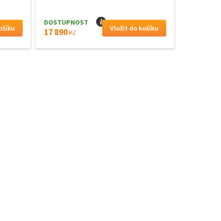
DOSTUPNOST
I
17 890
Kč