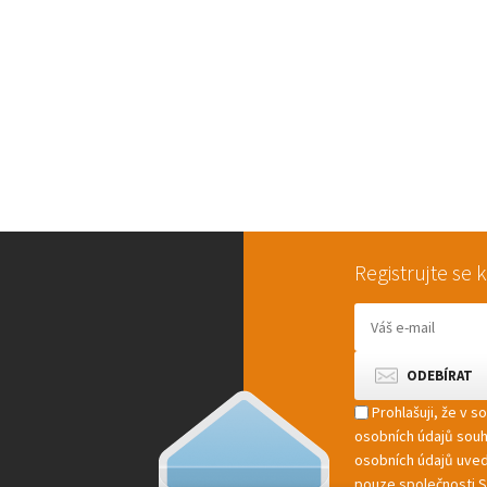
Registrujte se
Prohlašuji, že v 
osobních údajů sou
osobních údajů uved
pouze společnosti St