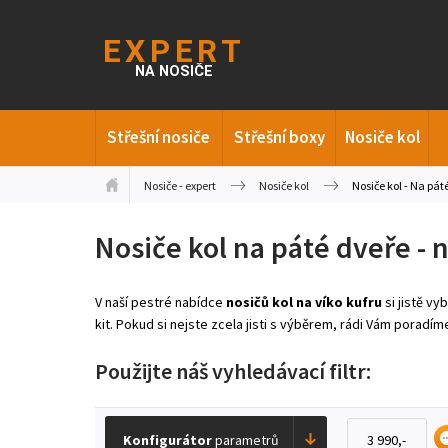
Střešní nosiče
Střešní boxy
Nosiče kol
Nosiče - expert
Nosiče kol
Nosiče kol - Na pát
Nosiče kol na páté dveře - 
V naší pestré nabídce
nosičů kol na víko kufru
si jistě v
kit. Pokud si nejste zcela jisti s výběrem, rádi Vám porad
Použijte náš vyhledávací filtr:
Konfigurátor
parametrů