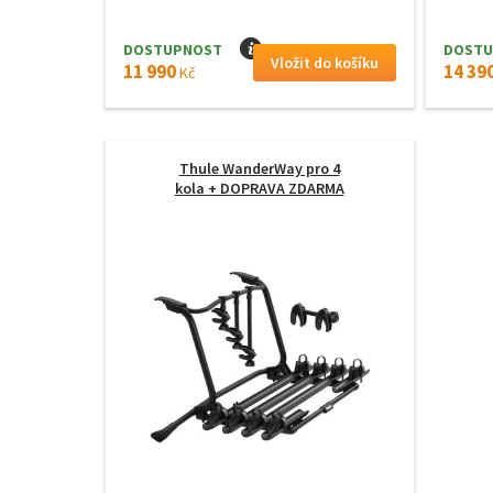
DOSTUPNOST
I
DOSTU
11 990
14 39
Kč
Thule WanderWay pro 4
kola
+ DOPRAVA ZDARMA