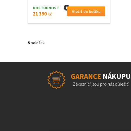
DOSTUPNOST
I
21 390
Kč
5
položek
GARANCE
NÁKUPU
Zákazníci jsou pro nás důležití