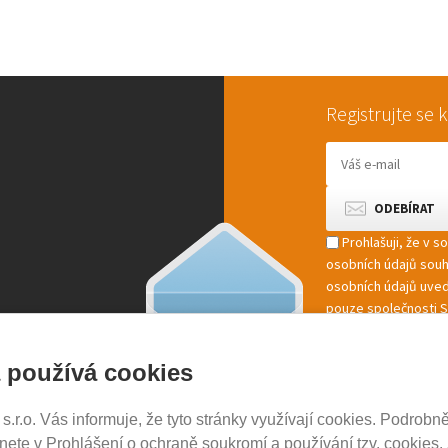
Registrujte se
Prohlašuji, že v 
osobních údajů sou
osobních údajů uved
pouze společnosti St
marketingové zpracov
 používá cookies
r.o. Vás informuje, že tyto stránky využívají cookies. Podrobně
NOSICE-EXPERT.CZ
znete v
Prohlášení o ochraně soukromí a používání tzv. cookies
.