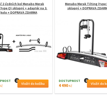
č 2 jízdních kol Menabo Merak
Menabo Merak Tilting (type 
(type Q) sklopný + adaptér na 3.
sklopný
+ DOPRAVA ZDAR
kolo
+ DOPRAVA ZDARMA
PNOST
I
DOSTUPNOST
I
4 490
Kč
Kč