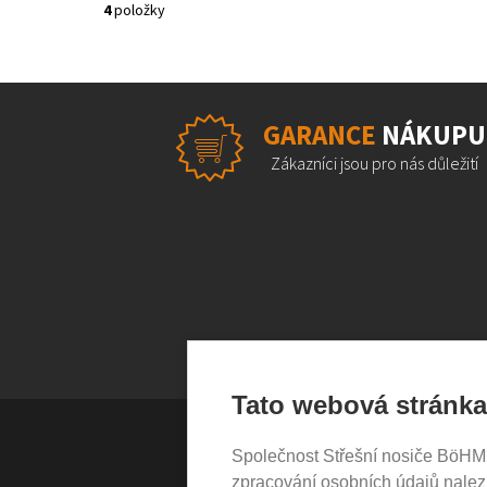
4
položky
GARANCE
NÁKUPU
Zákazníci jsou pro nás důležití
Tato webová stránka
Společnost Střešní nosiče BöHM s.
VŠE O NÁKUPU
zpracování osobních údajů nale