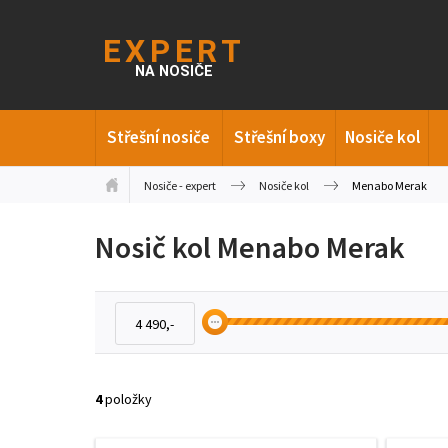
Střešní nosiče
Střešní boxy
Nosiče kol
Nosiče - expert
Nosiče kol
Menabo Merak
Nosič kol Menabo Merak
4
položky