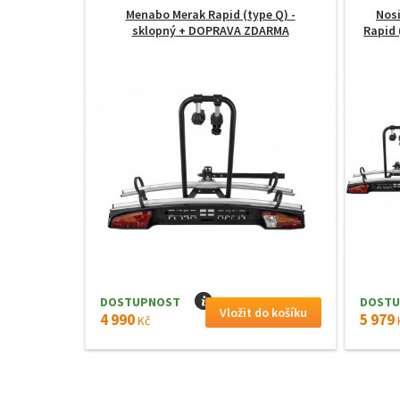
Menabo Merak Rapid (type Q) -
Nosi
sklopný
+ DOPRAVA ZDARMA
Rapid 
DOSTUPNOST
I
DOSTU
4 990
5 979
Kč