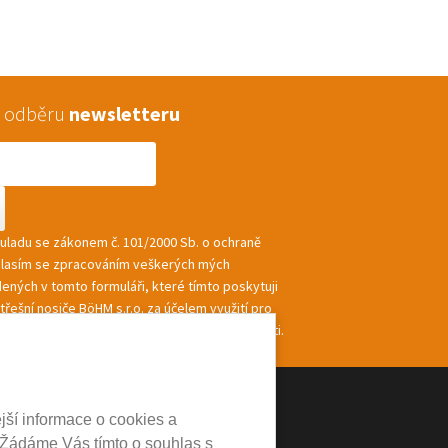
 k odběru
newsletteru
souladu se zákonem č. 101/2000 Sb. o ochraně
hlasím se zpracováním veškerých mých
ených v tomto formuláři, které tímto poskytuji
řešní nosiče BöHM s.r.o. za účelem využití pro
ání a zasílání informací a nabídek společnosti.
jší informace o cookies a
 Žádáme Vás tímto o souhlas s