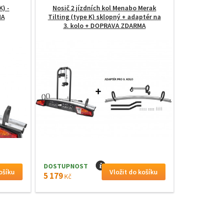
K) -
Nosič 2 jízdních kol Menabo Merak
MA
Tilting (type K) sklopný + adaptér na
3. kolo
+ DOPRAVA ZDARMA
DOSTUPNOST
I
5 179
Kč