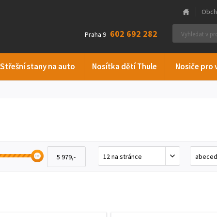
Obch
602 692 282
Praha 9
Střešní stany na auto
Nosítka dětí Thule
Nosiče pro 