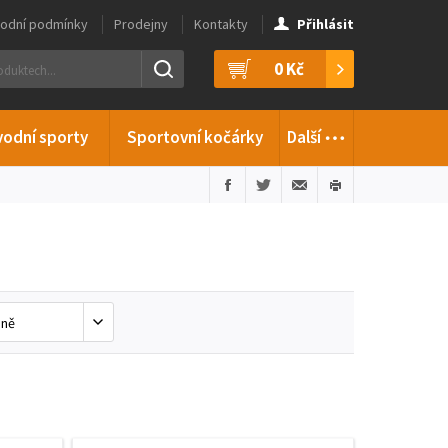
odní podmínky
Prodejny
Kontakty
Přihlásit
0 Kč
…
vodní sporty
Sportovní kočárky
Další