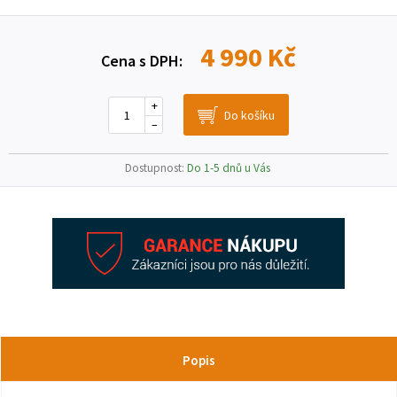
4 990 Kč
Cena s DPH:
+
–
Dostupnost:
Do 1-5 dnů u Vás
Popis