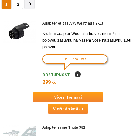
1
2
Adaptér el.zásuvky Westfalia 7-13
Kvalitní adaptér Westfalia hravě změní 7-mi 
pólovou zásuvku na Vašem voze na zásuvku 13-ti 
pólovou.
Do 1-5 dnů u Vás
DOSTUPNOST
I
299
Kč
Více informací
Adaptér rámu Thule 982