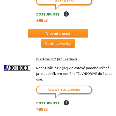
Do 1-5 dnů u Vás
DOSTUPNOST
I
699
Kč
Více informací
Plastová SPZ (RZ) Reflexní
Neoriginální SPZ (RZ) v plastové podobě určená
jako doplněk pro nosič na TZ, VYROBÍME do 3 prac.
dnů.
Požadována platba předem
DOSTUPNOST
I
499
Kč