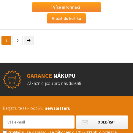
Více informací
1
2
GARANCE
NÁKUPU
Zákazníci jsou pro nás důležití
Registrujte se k odběru
newsletteru
Prohlašuji, že v souladu se zákonem č. 101/2000 Sb. o ochraně