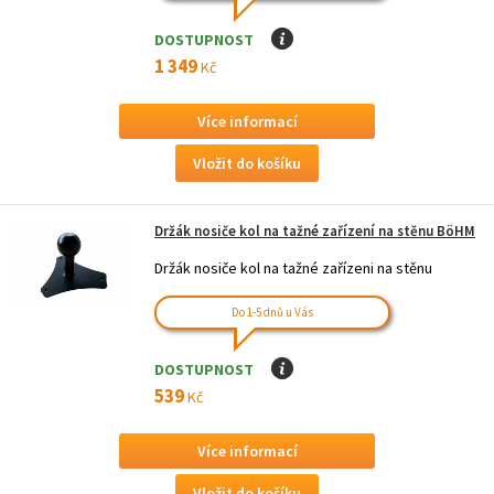
DOSTUPNOST
I
1 349
Kč
Více informací
Držák nosiče kol na tažné zařízení na stěnu BöHM
Držák nosiče kol na tažné zařízeni na stěnu
Do 1-5 dnů u Vás
DOSTUPNOST
I
539
Kč
Více informací