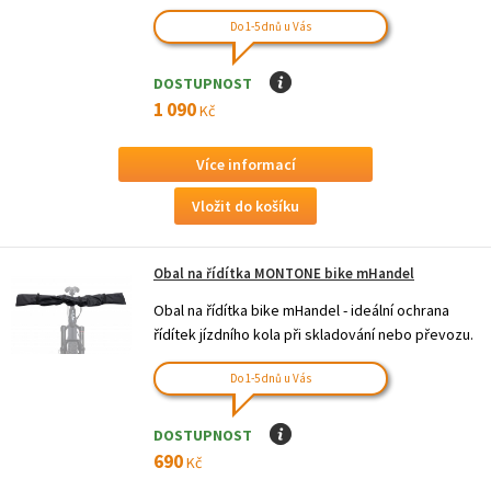
Do 1-5 dnů u Vás
DOSTUPNOST
I
1 090
Kč
Více informací
Obal na řídítka MONTONE bike mHandel
Obal na řídítka bike mHandel - ideální ochrana
řídítek jízdního kola při skladování nebo převozu.
Do 1-5 dnů u Vás
DOSTUPNOST
I
690
Kč