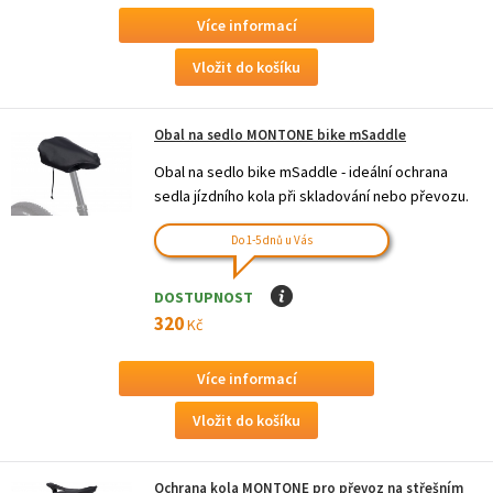
Více informací
Obal na sedlo MONTONE bike mSaddle
Obal na sedlo bike mSaddle - ideální ochrana
sedla jízdního kola při skladování nebo převozu.
Do 1-5 dnů u Vás
DOSTUPNOST
I
320
Kč
Více informací
Ochrana kola MONTONE pro převoz na střešním