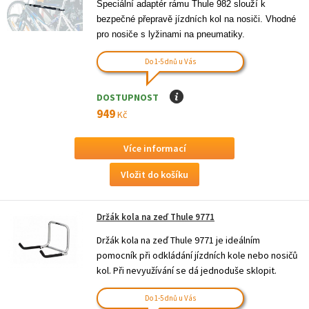
Speciální adaptér rámu Thule 982 slouží k 
bezpečné přepravě jízdních kol na nosiči. Vhodné 
pro nosiče s lyžinami na pneumatiky.
Do 1-5 dnů u Vás
DOSTUPNOST
I
949
Kč
Více informací
Držák kola na zeď Thule 9771
Držák kola na zeď Thule 9771 je ideálním
pomocník při odkládání jízdních kole nebo nosičů
kol. Při nevyužívání se dá jednoduše sklopit.
Do 1-5 dnů u Vás