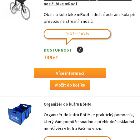
nosiči bike mRoof
Obal na kolo bike mRoof - ideální ochrana kola při
převozu na střešním nosiči.
Do 3-7 dnů u Vás
DOSTUPNOST
I
739
Kč
Více informací
Organizér do kufru BöHM
Organizér do kufru BöHM je praktický pomocník,
který Vám pomůže snadno a přehledně uskladnit
menší věci v kufru Vašeho vozu.