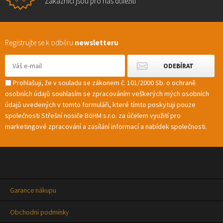
Zákazníci jsou pro nás důležití
Registrujte se k odběru
newsletteru
Prohlašuji, že v souladu se zákonem č. 101/2000 Sb. o ochraně
osobních údajů souhlasím se zpracováním veškerých mých osobních
údajů uvedených v tomto formuláři, které tímto poskytuji pouze
společnosti Střešní nosiče BöHM s.r.o. za účelem využití pro
marketingové zpracování a zasílání informací a nabídek společnosti.
Garance nákupu
Obchodní podmínky