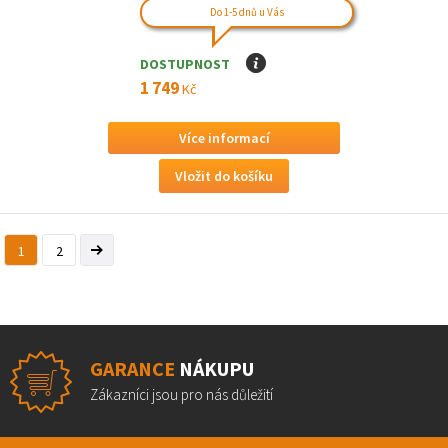
Do 1-5 dnů u Vás
DOSTUPNOST
I
1 749
Kč
Více informací
1
2
GARANCE
NÁKUPU
Zákazníci jsou pro nás důležití