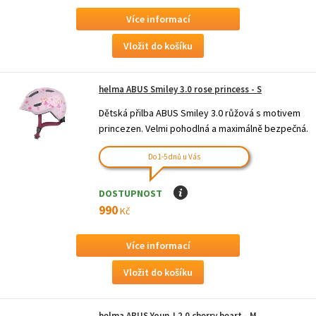
Více informací
helma ABUS Smiley 3.0 rose princess - S
Dětská přilba ABUS Smiley 3.0 růžová s motivem
princezen. Velmi pohodlná a maximálně bezpečná.
Do 1-5 dnů u Vás
DOSTUPNOST
I
990
Kč
Více informací
helma ABUS Youn-I 2.0 cherry heart - M