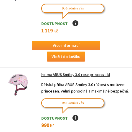
Do 1-5 dnů u Vás
DOSTUPNOST
I
1 119
Kč
Více informací
helma ABUS Smiley 3.0 rose princess - M
Dětská přilba ABUS Smiley 3.0 růžová s motivem
princezen. Velmi pohodlná a maximálně bezpečná.
Do 1-5 dnů u Vás
DOSTUPNOST
I
990
Kč