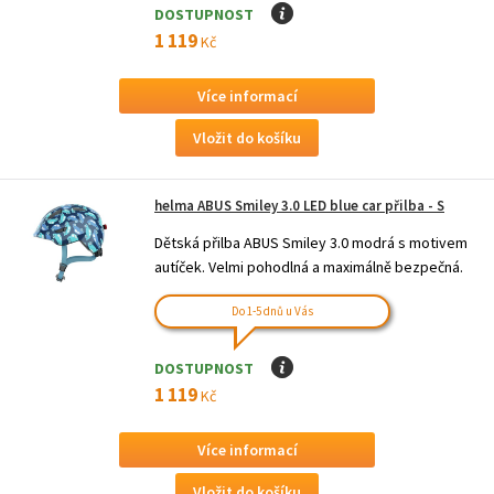
DOSTUPNOST
I
1 119
Kč
Více informací
helma ABUS Smiley 3.0 LED blue car přilba - S
Dětská přilba ABUS Smiley 3.0 modrá s motivem
autíček. Velmi pohodlná a maximálně bezpečná.
Do 1-5 dnů u Vás
DOSTUPNOST
I
1 119
Kč
Více informací