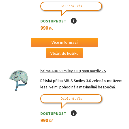
Do 1-5 dnů u Vás
DOSTUPNOST
I
990
Kč
Více informací
helma ABUS Smiley 3.0 green nordic - S
Dětská přilba ABUS Smiley 3.0 zelená s motivem
lesa. Velmi pohodlná a maximálně bezpečná.
Do 1-5 dnů u Vás
DOSTUPNOST
I
990
Kč