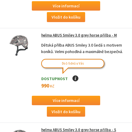
Více informací
helma ABUS Smiley 3.0 grey horse přilba - M
Dětská přilba ABUS Smiley 3.0 šedá s motivem
koníků. Velmi pohodlná a maximálně bezpečná.
Do 1-5 dnů u Vás
DOSTUPNOST
I
990
Kč
Více informací
helma ABUS Smiley 3.0 grey horse přilba - S