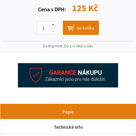
125 Kč
Cena s DPH:
+
–
Dostupnost:
Do 1-5 dnů u Vás
Popis
Technické info