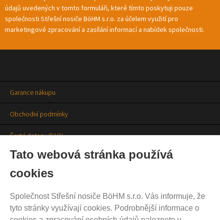
údajů uvedených v tomto formuláři, které tímto poskytuji pouze
společnosti Střešní nosiče BöHM s.r.o. za účelem využití pro
marketingové zpracování a zasílání informací a nabídek společnosti.
Garance nákupu
Obchodní podmínky
Časté dotazy (FAQ)
Tato webová stránka používá
Prodejny
cookies
Aktuality
Společnost Střešní nosiče BöHM s.r.o. Vás informuje, že
Kontakty
tyto stránky využívají cookies. Podrobnější informace o
cookies a zpracování osobních údajů naleznete v