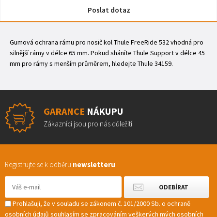
Poslat dotaz
Gumová ochrana rámu pro nosič kol Thule FreeRide 532 vhodná pro
silnější rámy v délce 65 mm. Pokud sháníte Thule Support v délce 45
mm pro rámy s menším průměrem, hledejte Thule 34159.
GARANCE
NÁKUPU
Zákazníci jsou pro nás důležití
Registrujte se k odběru
newsletteru
Prohlašuji, že v souladu se zákonem č. 101/2000 Sb. o ochraně
osobních údajů souhlasím se zpracováním veškerých mých osobních