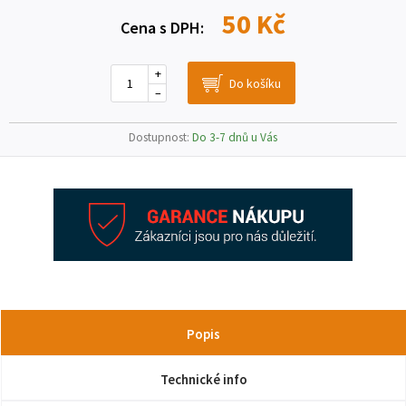
50 Kč
Cena s DPH:
+
–
Dostupnost:
Do 3-7 dnů u Vás
Popis
Technické info