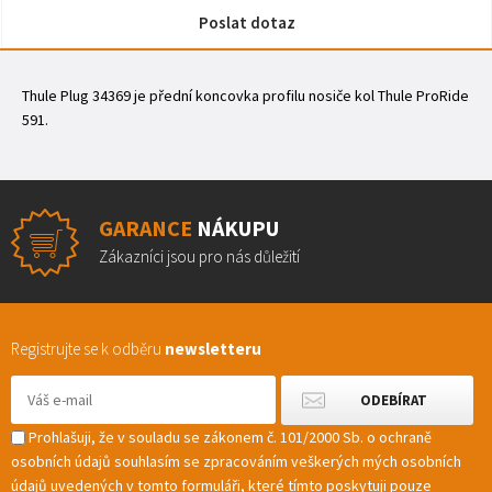
Poslat dotaz
Thule Plug 34369 je přední koncovka profilu nosiče kol Thule ProRide
591.
GARANCE
NÁKUPU
Zákazníci jsou pro nás důležití
Registrujte se k odběru
newsletteru
Prohlašuji, že v souladu se zákonem č. 101/2000 Sb. o ochraně
osobních údajů souhlasím se zpracováním veškerých mých osobních
údajů uvedených v tomto formuláři, které tímto poskytuji pouze