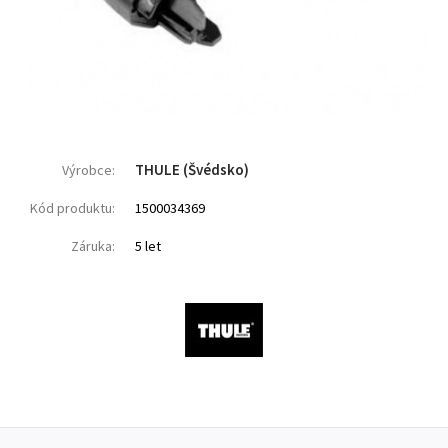
THULE (Švédsko)
Výrobce:
Kód produktu:
1500034369
Záruka:
5 let