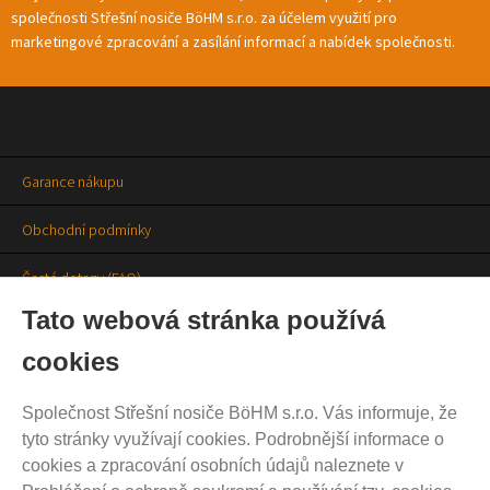
společnosti Střešní nosiče BöHM s.r.o. za účelem využití pro
marketingové zpracování a zasílání informací a nabídek společnosti.
Garance nákupu
Obchodní podmínky
Časté dotazy (FAQ)
Tato webová stránka používá
Prodejny
cookies
Aktuality
Společnost Střešní nosiče BöHM s.r.o. Vás informuje, že
Kontakty
tyto stránky využívají cookies. Podrobnější informace o
cookies a zpracování osobních údajů naleznete v
Ochrana soukromí