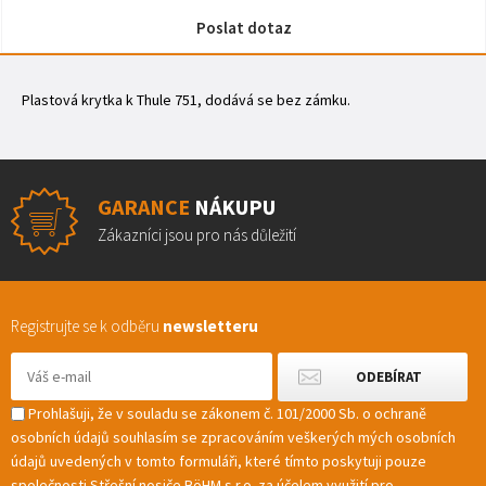
Poslat dotaz
Plastová krytka k Thule 751, dodává se bez zámku.
GARANCE
NÁKUPU
Zákazníci jsou pro nás důležití
Registrujte se k odběru
newsletteru
Prohlašuji, že v souladu se zákonem č. 101/2000 Sb. o ochraně
osobních údajů souhlasím se zpracováním veškerých mých osobních
údajů uvedených v tomto formuláři, které tímto poskytuji pouze
společnosti Střešní nosiče BöHM s.r.o. za účelem využití pro