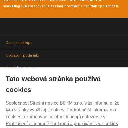
marketingové zpracování a zasílání informací a nabídek společnosti.
Garance nákupu
Obchodní podmínky
Časté dotazy (FAQ)
Tato webová stránka používá
Prodejny
cookies
Aktuality
Společnost Střešní nosiče BöHM s.r.o. Vás informuje, že
Kontakty
tyto stránky využívají cookies. Podrobnější informace o
cookies a zpracování osobních údajů naleznete v
Ochrana soukromí
Prohlášení o ochraně soukromí a používání tzv. cookies
.