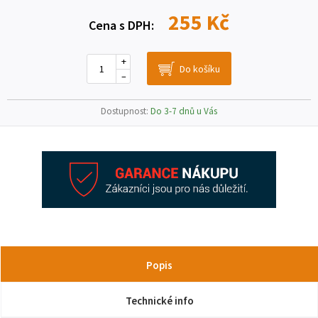
255 Kč
Cena s DPH:
+
–
Dostupnost:
Do 3-7 dnů u Vás
Popis
Technické info