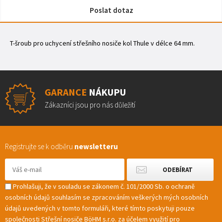
Poslat dotaz
T-šroub pro uchycení střešního nosiče kol Thule v délce 64 mm.
GARANCE
NÁKUPU
Zákazníci jsou pro nás důležití
Registrujte se k odběru
newsletteru
Prohlašuji, že v souladu se zákonem č. 101/2000 Sb. o ochraně
osobních údajů souhlasím se zpracováním veškerých mých osobních
údajů uvedených v tomto formuláři, které tímto poskytuji pouze
společnosti Střešní nosiče BöHM s.r.o. za účelem využití pro