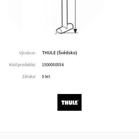
THULE (Švédsko)
Výrobce:
Kód produktu:
1500050554
Záruka:
5 let