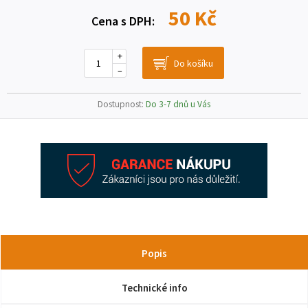
50 Kč
Cena s DPH:
+
–
Dostupnost:
Do 3-7 dnů u Vás
Popis
Technické info