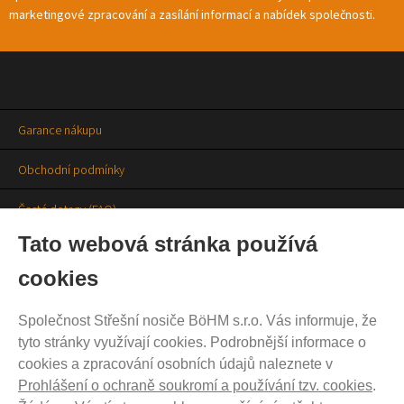
marketingové zpracování a zasílání informací a nabídek společnosti.
Garance nákupu
Obchodní podmínky
Časté dotazy (FAQ)
Tato webová stránka používá
Prodejny
cookies
Aktuality
Společnost Střešní nosiče BöHM s.r.o. Vás informuje, že
Kontakty
tyto stránky využívají cookies. Podrobnější informace o
cookies a zpracování osobních údajů naleznete v
Ochrana soukromí
Prohlášení o ochraně soukromí a používání tzv. cookies
.