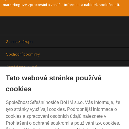
marketingové zpracování a zasílání informací a nabídek společnosti.
Garance nákupu
Obchodní podmínky
Časté dotazy (FAQ)
Tato webová stránka používá
Prodejny
cookies
Aktuality
Společnost Střešní nosiče BöHM s.r.o. Vás informuje, že
Kontakty
tyto stránky využívají cookies. Podrobnější informace o
cookies a zpracování osobních údajů naleznete v
Ochrana soukromí
Prohlášení o ochraně soukromí a používání tzv. cookies
.