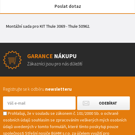
Poslat dotaz
Montážní sada pro KIT Thule 3069 - Thule 50962.
GARANCE
NÁKUPU
Zákazníci jsou pro nás důležití
Registrujte se k odběru
newsletteru
Prohlašuji, že v souladu se zákonem č. 101/2000 Sb. o ochraně
osobních údajů souhlasím se zpracováním veškerých mých osobních
údajů uvedených v tomto formuláři, které tímto poskytuji pouze
společnosti Střešní nosiče BöHM s.r.o. za účelem využití pro