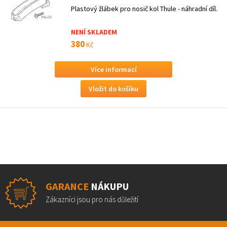
Plastový žlábek pro nosič kol Thule - náhradní díl.
NENÍ SKLADEM
380
Kč
Více informací
GARANCE
NÁKUPU
Zákazníci jsou pro nás důležití