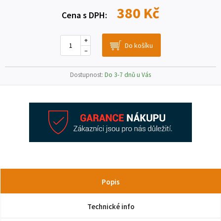
380 Kč
Cena s DPH:
+
–
Dostupnost:
Do 3-7 dnů u Vás
Popis
Technické info