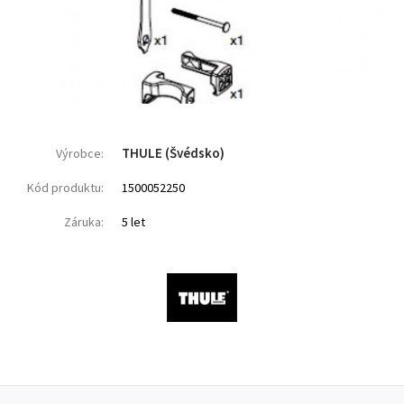
THULE (Švédsko)
Výrobce:
Kód produktu:
1500052250
Záruka:
5 let