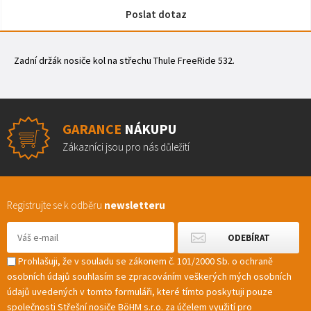
Poslat dotaz
Zadní držák nosiče kol na střechu Thule FreeRide 532.
GARANCE
NÁKUPU
Zákazníci jsou pro nás důležití
Registrujte se k odběru
newsletteru
Prohlašuji, že v souladu se zákonem č. 101/2000 Sb. o ochraně
osobních údajů souhlasím se zpracováním veškerých mých osobních
údajů uvedených v tomto formuláři, které tímto poskytuji pouze
společnosti Střešní nosiče BöHM s.r.o. za účelem využití pro