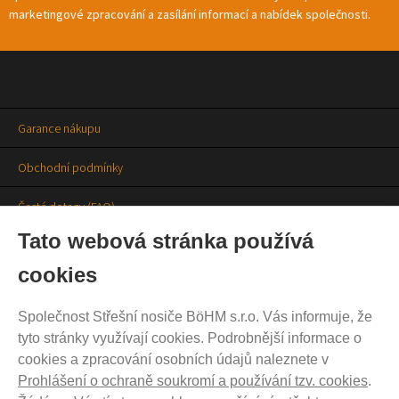
marketingové zpracování a zasílání informací a nabídek společnosti.
Garance nákupu
Obchodní podmínky
Časté dotazy (FAQ)
Tato webová stránka používá
Prodejny
cookies
Aktuality
Společnost Střešní nosiče BöHM s.r.o. Vás informuje, že
Kontakty
tyto stránky využívají cookies. Podrobnější informace o
cookies a zpracování osobních údajů naleznete v
Ochrana soukromí
Prohlášení o ochraně soukromí a používání tzv. cookies
.