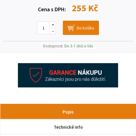
255 Kč
Cena s DPH:
+
–
Dostupnost:
Do 3-7 dnů u Vás
Popis
Technické info