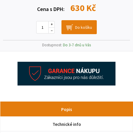
630 Kč
Cena s DPH:
+
–
Dostupnost:
Do 3-7 dnů u Vás
Popis
Technické info