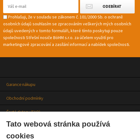
Prohlašuji, že v souladu se zákonem č. 101/2000 Sb. o ochraně
osobních údajů souhlasím se zpracováním veškerých mých osobních
údajů uvedených v tomto formuláři, které tímto poskytuji pouze
společnosti Střešní nosiče BöHM s.r.o. za účelem využití pro
marketingové zpracování a zasílání informací a nabídek společnosti.
Garance nákupu
Obchodní podmínky
Časté dotazy (FAQ)
Tato webová stránka používá
Prodejny
cookies
Aktuality