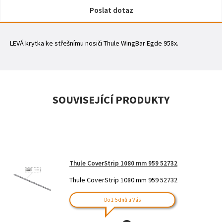
Poslat dotaz
LEVÁ krytka ke střešnímu nosiči Thule WingBar Egde 958x.
SOUVISEJÍCÍ PRODUKTY
Thule CoverStrip 1080 mm 959 52732
Thule CoverStrip 1080 mm 959 52732
Do 1-5 dnů u Vás