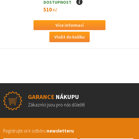
DOSTUPNOST
I
510
Kč
Více informací
GARANCE
NÁKUPU
Zákazníci jsou pro nás důležití
Registrujte se k odběru
newsletteru