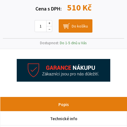
510 Kč
Cena s DPH:
+
–
Dostupnost:
Do 1-5 dnů u Vás
Popis
Technické info