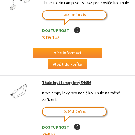
Thule 13 Pin Lamp Set 51245 pro nosiče kol Thule.
Do 3-7 dnů u Vás
DOSTUPNOST
I
3 050
Kč
Více informací
Thule kryt lampy levý 54656
Kryt lampy levý pro nosič kol Thule na tažné
zařízení.
Do 3-7 dnů u Vás
DOSTUPNOST
I
760
Kč