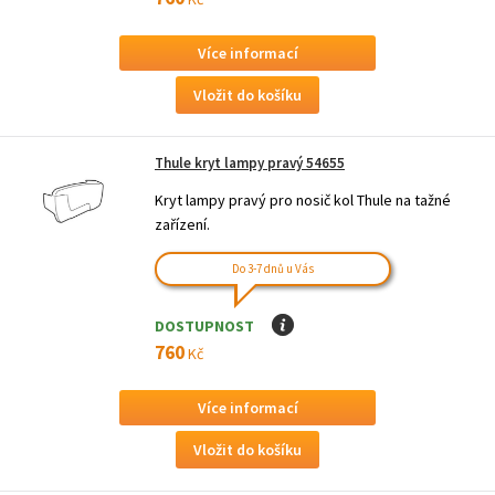
Více informací
Thule kryt lampy pravý 54655
Kryt lampy pravý pro nosič kol Thule na tažné
zařízení.
Do 3-7 dnů u Vás
DOSTUPNOST
I
760
Kč
Více informací