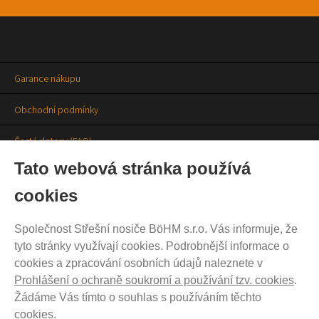
Garance nákupu
Obchodní podmínky
Časté dotazy (FAQ)
Tato webová stránka používá
Prodejny
cookies
Aktuality
Společnost Střešní nosiče BöHM s.r.o. Vás informuje, že
Kontakty
tyto stránky využívají cookies. Podrobnější informace o
cookies a zpracování osobních údajů naleznete v
Ochrana soukromí
Prohlášení o ochraně soukromí a používání tzv. cookies
.
Cookies nastavení
Žádáme Vás tímto o souhlas s používáním těchto
cookies.