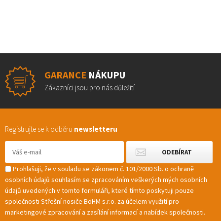
GARANCE
NÁKUPU
Zákazníci jsou pro nás důležití
Registrujte se k odběru
newsletteru
Prohlašuji, že v souladu se zákonem č. 101/2000 Sb. o ochraně
osobních údajů souhlasím se zpracováním veškerých mých osobních
údajů uvedených v tomto formuláři, které tímto poskytuji pouze
společnosti Střešní nosiče BöHM s.r.o. za účelem využití pro
marketingové zpracování a zasílání informací a nabídek společnosti.