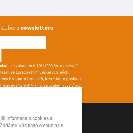
 k odběru
newsletteru
souladu se zákonem č. 101/2000 Sb. o ochraně
hlasím se zpracováním veškerých mých
ených v tomto formuláři, které tímto poskytuji
řešní nosiče BöHM s.r.o. za účelem využití pro
ání a zasílání informací a nabídek společnosti.
jší informace o cookies a
 Žádáme Vás tímto o souhlas s