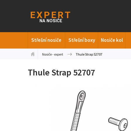
Střešní nosiče
Střešní boxy
Nosiče kol
Nosiče - expert
Thule Strap 52707
Thule Strap 52707