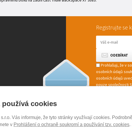
epravnímu boxu na zadní část Thule BackSpace XT 9383.
Registrujte se
Prohlašuji, že v 
osobních údajů sou
osobních údajů uved
pouze společnosti St
marketingové zpracov
 používá cookies
r.o. Vás informuje, že tyto stránky využívají cookies. Podrobně
NOSICE-EXPERT.CZ
znete v
Prohlášení o ochraně soukromí a používání tzv. cookies
.