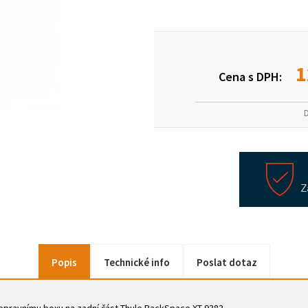
1
Cena s DPH:
Popis
Technické info
Poslat dotaz