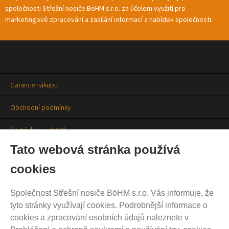
společnosti Střešní nosiče BöHM s.r.o. za účelem využití pro
marketingové zpracování a zasílání informací a nabídek společnosti.
Garance nákupu
Obchodní podmínky
Časté dotazy (FAQ)
Tato webová stránka používá
Prodejny
cookies
Aktuality
Společnost Střešní nosiče BöHM s.r.o. Vás informuje, že
Kontakty
tyto stránky využívají cookies. Podrobnější informace o
cookies a zpracování osobních údajů naleznete v
Ochrana soukromí