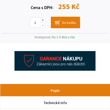
255 Kč
Cena s DPH:
+
–
Dostupnost:
Do 1-5 dnů u Vás
Popis
Technické info