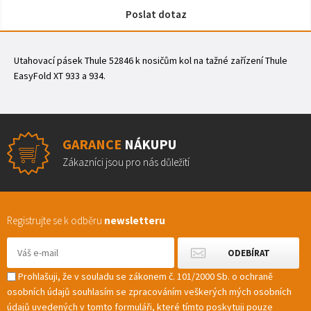
Poslat dotaz
Utahovací pásek Thule 52846 k nosičům kol na tažné zařízení Thule
EasyFold XT 933 a 934.
GARANCE
NÁKUPU
Zákazníci jsou pro nás důležití
Registrujte se k odběru
newsletteru
Prohlašuji, že v souladu se zákonem č. 101/2000 Sb. o ochraně
osobních údajů souhlasím se zpracováním veškerých mých osobních
údajů uvedených v tomto formuláři, které tímto poskytuji pouze