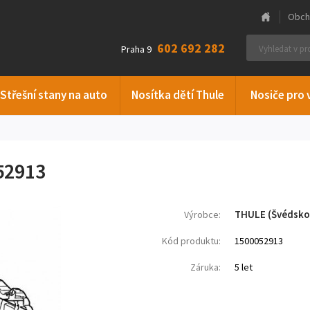
Obch
602 692 282
Praha 9
Střešní stany na auto
Nosítka dětí Thule
Nosiče pro 
52913
THULE (Švédsko
Výrobce:
Kód produktu:
1500052913
Záruka:
5 let