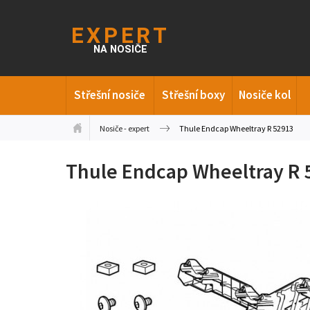
Střešní nosiče
Střešní boxy
Nosiče kol
Nosiče - expert
Thule Endcap Wheeltray R 52913
Thule Endcap Wheeltray R 