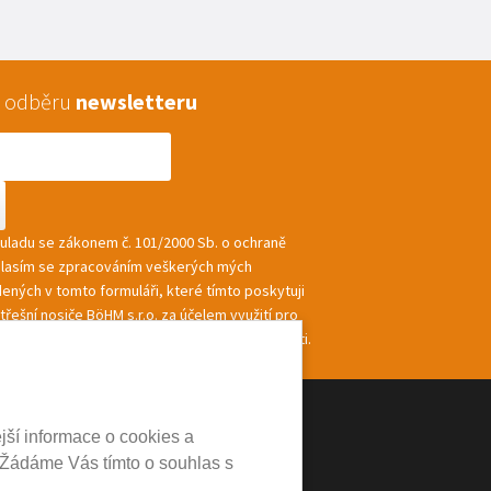
 k odběru
newsletteru
souladu se zákonem č. 101/2000 Sb. o ochraně
hlasím se zpracováním veškerých mých
ených v tomto formuláři, které tímto poskytuji
řešní nosiče BöHM s.r.o. za účelem využití pro
ání a zasílání informací a nabídek společnosti.
jší informace o cookies a
 Žádáme Vás tímto o souhlas s