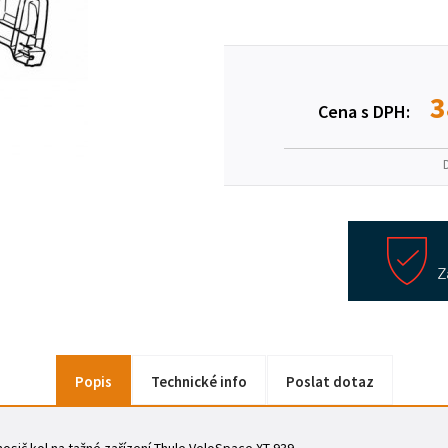
3
Cena s DPH:
Popis
Technické info
Poslat dotaz