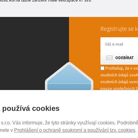
sič kol na tažné zařízení Thule VeloSpace XT 939.
Registrujte se
Prohlašuji, že v 
osobních údajů sou
osobních údajů uved
pouze společnosti St
marketingové zpracov
 používá cookies
r.o. Vás informuje, že tyto stránky využívají cookies. Podrobně
NOSICE-EXPERT.CZ
znete v
Prohlášení o ochraně soukromí a používání tzv. cookies
.