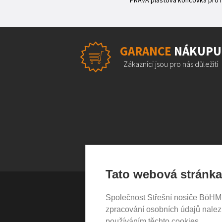
PRAVÁ plastová koncovka pro no
GARANCE
NÁKUPU
Zákazníci jsou pro nás důležití
Tato webová stránka
Společnost Střešní nosiče BöHM s.
VŠE O NÁKUPU
zpracování osobních údajů nale
používáním těchto cookies.