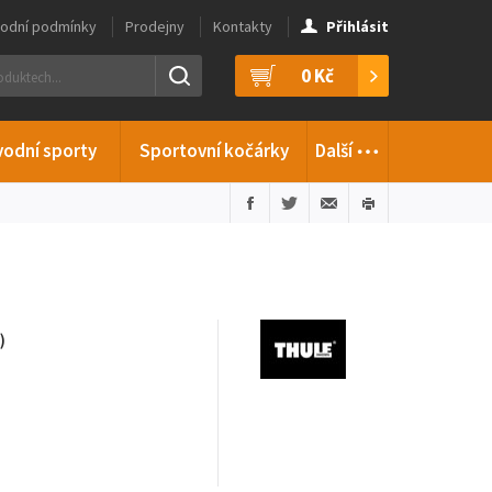
odní podmínky
Prodejny
Kontakty
Přihlásit
0 Kč
…
vodní sporty
Sportovní kočárky
Další
)