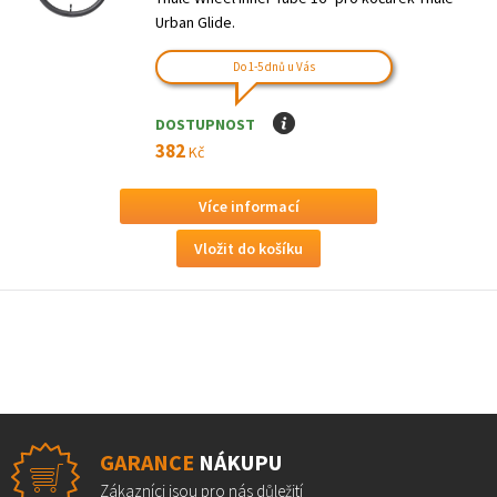
Urban Glide.
Do 1-5 dnů u Vás
DOSTUPNOST
I
382
Kč
Více informací
GARANCE
NÁKUPU
Zákazníci jsou pro nás důležití