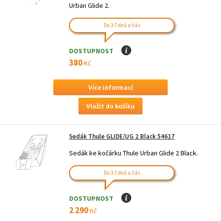
Urban Glide 2.
Do 3-7 dnů u Vás
DOSTUPNOST
I
380
Kč
Více informací
Sedák Thule GLIDE/UG 2 Black 54617
Sedák ke kočárku Thule Urban Glide 2 Black.
Do 3-7 dnů u Vás
DOSTUPNOST
I
2 290
Kč