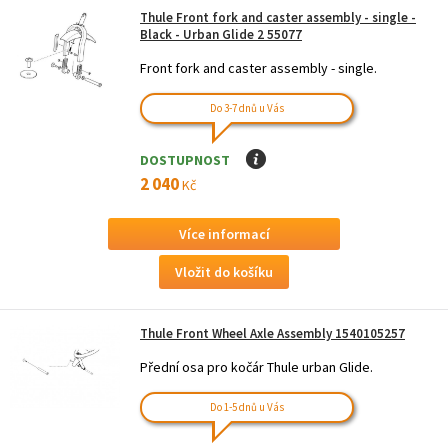
Thule Front fork and caster assembly - single -
Black - Urban Glide 2 55077
Front fork and caster assembly - single.
Do 3-7 dnů u Vás
DOSTUPNOST
I
2 040
Kč
Více informací
Thule Front Wheel Axle Assembly 1540105257
Přední osa pro kočár Thule urban Glide.
Do 1-5 dnů u Vás