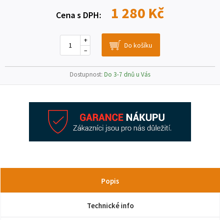
1 280 Kč
Cena s DPH:
+
–
Dostupnost:
Do 3-7 dnů u Vás
Popis
Technické info