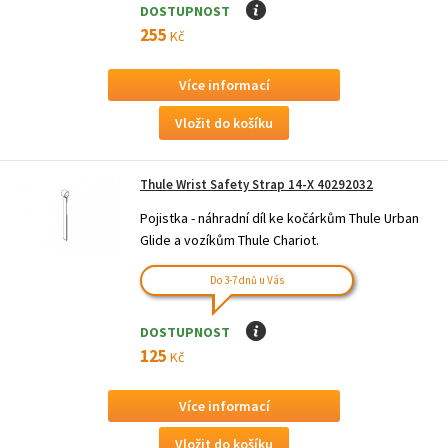
DOSTUPNOST
I
255
Kč
Více informací
Thule Wrist Safety Strap 14-X 40292032
Pojistka - náhradní díl ke kočárkům Thule Urban
Glide a vozíkům Thule Chariot.
Do 3-7 dnů u Vás
DOSTUPNOST
I
125
Kč
Více informací