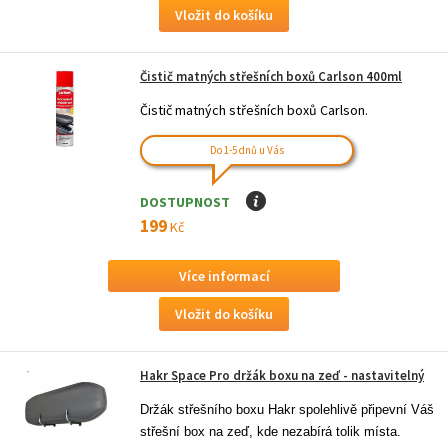
Čistič matných střešních boxů Carlson 400ml
Čistič matných střešních boxů Carlson.
Do 1-5 dnů u Vás
DOSTUPNOST
I
199
Kč
Více informací
Hakr Space Pro držák boxu na zeď - nastavitelný
Držák střešního boxu Hakr spolehlivě připevní Váš 
střešní box na zeď, kde nezabírá tolik místa. 