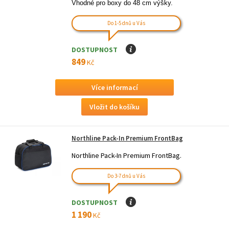
Vhodné pro boxy do 48 cm výšky.
Do 1-5 dnů u Vás
DOSTUPNOST
I
849
Kč
Více informací
Northline Pack-In Premium FrontBag
Northline Pack-In Premium FrontBag.
Do 3-7 dnů u Vás
DOSTUPNOST
I
1 190
Kč