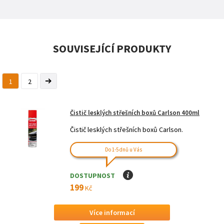
SOUVISEJÍCÍ PRODUKTY
1
2
Čistič lesklých střešních boxů Carlson 400ml
Čistič lesklých střešních boxů Carlson.
Do 1-5 dnů u Vás
DOSTUPNOST
I
199
Kč
Více informací