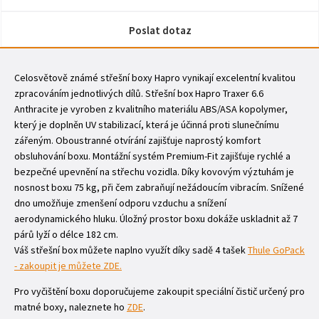
Poslat dotaz
Celosvětově známé střešní boxy Hapro vynikají excelentní kvalitou
zpracováním jednotlivých dílů. Střešní box Hapro Traxer 6.6
Anthracite je vyroben z kvalitního materiálu ABS/ASA kopolymer,
který je doplněn UV stabilizací, která je účinná proti slunečnímu
zářeným. Oboustranné otvírání zajišťuje naprostý komfort
obsluhování boxu. Montážní systém Premium-Fit zajišťuje rychlé a
bezpečné upevnění na střechu vozidla. Díky kovovým výztuhám je
nosnost boxu 75 kg, při čem zabraňují nežádoucím vibracím. Snížené
dno umožňuje zmenšení odporu vzduchu a snížení
aerodynamického hluku. Úložný prostor boxu dokáže uskladnit až 7
párů lyží o délce 182 cm.
Váš střešní box můžete naplno využít díky sadě 4 tašek
Thule GoPack
- zakoupit je můžete ZDE.
Pro vyčištění boxu doporučujeme zakoupit speciální čistič určený pro
matné boxy, naleznete ho
ZDE
.