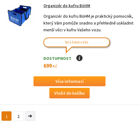
Organizér do kufru BöHM
Organizér do kufru BöHM je praktický pomocník,
který Vám pomůže snadno a přehledně uskladnit
menší věci v kufru Vašeho vozu.
Do 1-5 dnů u Vás
DOSTUPNOST
I
699
Kč
Více informací
1
2