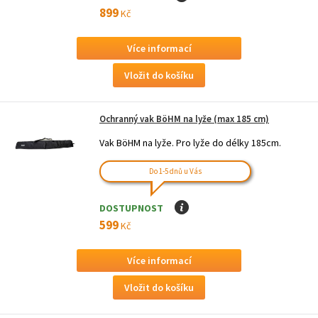
899
Kč
Více informací
Ochranný vak BöHM na lyže (max 185 cm)
Vak BöHM na lyže. Pro lyže do délky 185cm.
Do 1-5 dnů u Vás
DOSTUPNOST
I
599
Kč
Více informací