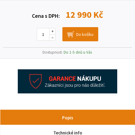
12 990 Kč
Cena s DPH:
+
–
Dostupnost:
Do 1-5 dnů u Vás
Popis
Technické info