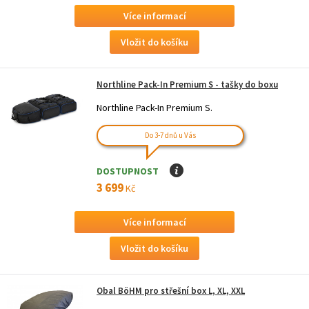
Více informací
Northline Pack-In Premium S - tašky do boxu
Northline Pack-In Premium S.
Do 3-7 dnů u Vás
DOSTUPNOST
I
3 699
Kč
Více informací
Obal BöHM pro střešní box L, XL, XXL