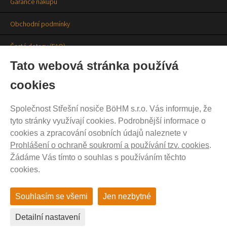
Garance nákupu
Obchodní podmínky
Časté dotazy (FAQ)
Tato webová stránka používá
Prodejny
cookies
Aktuality
Společnost Střešní nosiče BöHM s.r.o. Vás informuje, že
Kontakty
tyto stránky využívají cookies. Podrobnější informace o
cookies a zpracování osobních údajů naleznete v
Ochrana soukromí
Prohlášení o ochraně soukromí a používání tzv. cookies
.
Cookies nastavení
Žádáme Vás tímto o souhlas s používáním těchto
cookies.
Souhlasím se všemi
Jen nezbytné
© 2012 - 2026 THULE-EXPERT.cz
Detailní nastavení