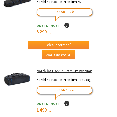
Northline Pack-In Premium M.
Do 3-7 dnů u Vás
DOSTUPNOST
I
5 299
Kč
Více informací
Northline Pack-In Premium RestBag
Northline Pack-In Premium RestBag..
Do 3-7 dnů u Vás
DOSTUPNOST
I
1 490
Kč