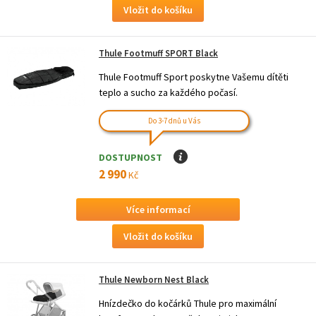
Thule Footmuff SPORT Black
Thule Footmuff Sport poskytne Vašemu dítěti
teplo a sucho za každého počasí.
Do 3-7 dnů u Vás
DOSTUPNOST
I
2 990
Kč
Více informací
Thule Newborn Nest Black
Hnízdečko do kočárků Thule pro maximální