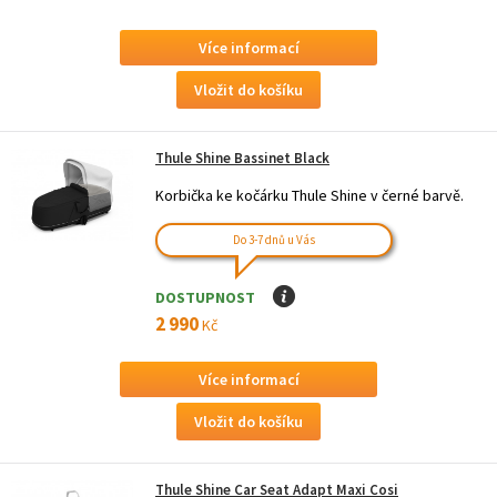
Více informací
Thule Shine Bassinet Black
Korbička ke kočárku Thule Shine v černé barvě.
Do 3-7 dnů u Vás
DOSTUPNOST
I
2 990
Kč
Více informací
Thule Shine Car Seat Adapt Maxi Cosi