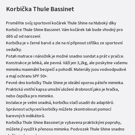
Korbička Thule Bassinet
Proměňte svůj sportovní kočárek Thule Shine na hluboký díky
Korbičce Thule Shine Bassinet. Vám kočárek tak bude vhodný pro
děti už od narození.
Korbička je v černé barvě a zle na ní připnout stříšku ze sportovní
sedačky.
Potah matrace i nánožník je možné snadno sundat a prát v pračce.
Konstrukce je lehká, ale pevná. Váží jen 3,2kg, ale poskytne vašemu
miminku maximální bezpečí a pohodlí. Materiály jsou vodoodpudivé
a mají ochranu SPF 50+.
Pevné dno korbičky Thule Shine je ideální oporou páteře miminka.
Praktická vnitřní kapsa umožní uložení drobností jako je hračka,
nebo čepička pro miminko.
Instalace je velmi snadná, korbičku stačí usadit do adaptérů.
Správnost uchycení korbičky můžete zkontrolovat pomocí
barevných indikátorů.
Korbička Thule Shine Bassinet je vybavena praktickými popruhy,
můžete jí využít k přenosu miminka. Podvozek Thule Shine snadno