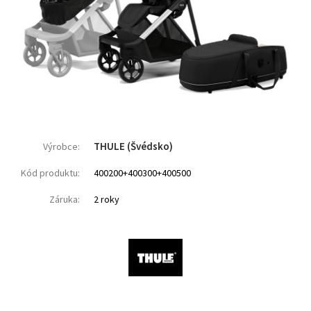
THULE (Švédsko)
Výrobce:
Kód produktu:
400200+400300+400500
Záruka:
2 roky