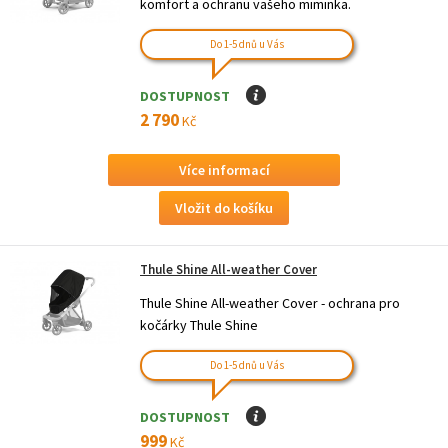
komfort a ochranu vašeho miminka.
Do 1-5 dnů u Vás
DOSTUPNOST
I
2 790
Kč
Více informací
Thule Shine All-weather Cover
Thule Shine All-weather Cover - ochrana pro
kočárky Thule Shine
Do 1-5 dnů u Vás
DOSTUPNOST
I
999
Kč