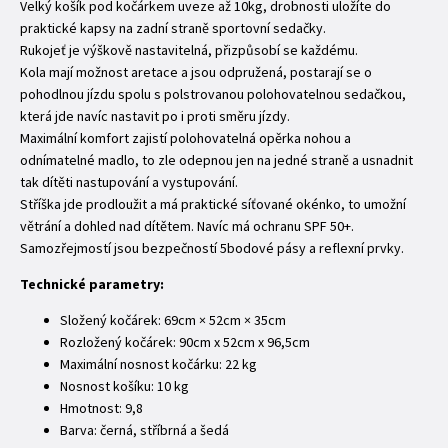
Velký košík pod kočárkem uveze až 10kg, drobnosti uložíte do
praktické kapsy na zadní straně sportovní sedačky.
Rukojeť je výškově nastavitelná, přizpůsobí se každému.
Kola mají možnost aretace a jsou odpružená, postarají se o
pohodlnou jízdu spolu s polstrovanou polohovatelnou sedačkou,
která jde navíc nastavit po i proti směru jízdy.
Maximální komfort zajistí polohovatelná opěrka nohou a
odnímatelné madlo, to zle odepnou jen na jedné straně a usnadnit
tak dítěti nastupování a vystupování.
Stříška jde prodloužit a má praktické síťované okénko, to umožní
větrání a dohled nad dítětem. Navíc má ochranu SPF 50+.
Samozřejmostí jsou bezpečností 5bodové pásy a reflexní prvky.
Technické parametry:
Složený kočárek: 69cm × 52cm × 35cm
Rozložený kočárek: 90cm x 52cm x 96,5cm
Maximální nosnost kočárku: 22 kg
Nosnost košíku: 10 kg
Hmotnost: 9,8
Barva: černá, stříbrná a šedá