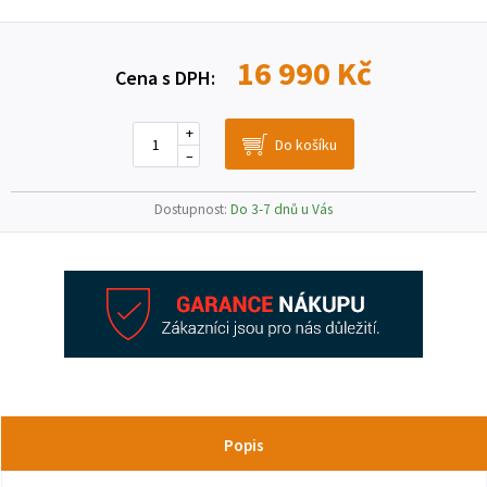
16 990 Kč
Cena s DPH:
+
–
Dostupnost:
Do 3-7 dnů u Vás
Popis