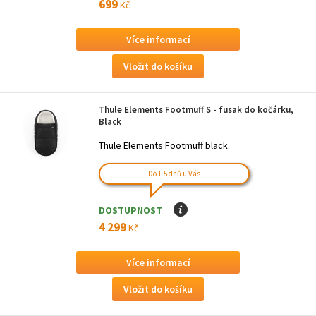
699
Kč
Více informací
Thule Elements Footmuff S - fusak do kočárku,
Black
Thule Elements Footmuff black.
Do 1-5 dnů u Vás
DOSTUPNOST
I
4 299
Kč
Více informací