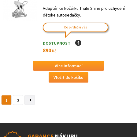
Adaptér ke kočárku Thule Shine pro uchycení
dětske autosedačky.
Do 3-7 dnů u Vás
DOSTUPNOST
I
890
Kč
Více informací
1
2
GARANCE
NÁKUPU