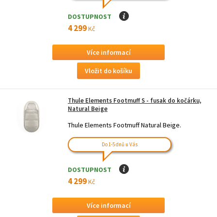
DOSTUPNOST
I
4 299
Kč
Více informací
Thule Elements Footmuff S - fusak do kočárku,
Natural Beige
Thule Elements Footmuff Natural Beige.
Do 1-5 dnů u Vás
DOSTUPNOST
I
4 299
Kč
Více informací