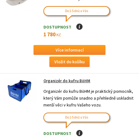
Do 1-5 dnů u Vás
DOSTUPNOST
I
1 780
Kč
Více informací
Organizér do kufru BöHM
Organizér do kufru BöHM je praktický pomocník,
který Vám pomůže snadno a přehledně uskladnit
menší věci v kufru Vašeho vozu.
Do 1-5 dnů u Vás
DOSTUPNOST
I