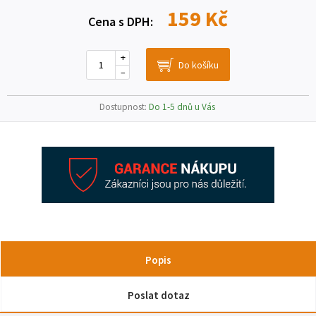
159 Kč
Cena s DPH:
+
–
Dostupnost:
Do 1-5 dnů u Vás
Popis
Poslat dotaz