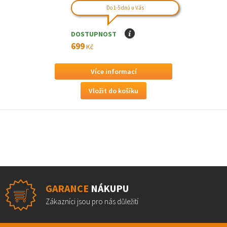
Do 1-5 dnů u Vás
DOSTUPNOST
I
699
Kč
Více informací
GARANCE
NÁKUPU
Zákazníci jsou pro nás důležití