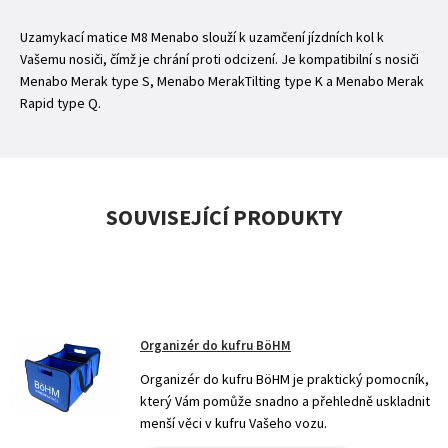
Uzamykací matice M8 Menabo slouží k uzamčení jízdních kol k
Vašemu nosiči, čímž je chrání proti odcizení. Je kompatibilní s nosiči
Menabo Merak type S, Menabo MerakTilting type K a Menabo Merak
Rapid type Q.
SOUVISEJÍCÍ PRODUKTY
Organizér do kufru BöHM
Organizér do kufru BöHM je praktický pomocník,
který Vám pomůže snadno a přehledně uskladnit
menší věci v kufru Vašeho vozu.