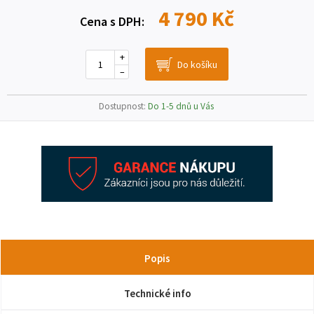
4 790 Kč
Cena s DPH:
+
–
Dostupnost:
Do 1-5 dnů u Vás
Popis
Technické info