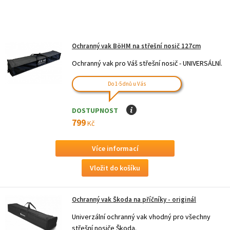
Ochranný vak BöHM na střešní nosič 127cm
Ochranný vak pro Váš střešní nosič - UNIVERSÁLNÍ.
Do 1-5 dnů u Vás
DOSTUPNOST
I
799
Kč
Více informací
Ochranný vak Škoda na příčníky - originál
Univerzální ochranný vak vhodný pro všechny
střešní nosiče Škoda.