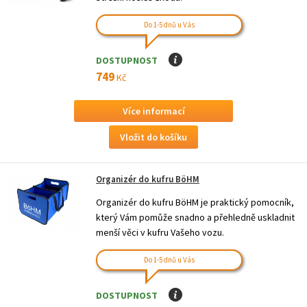
Do 1-5 dnů u Vás
DOSTUPNOST
I
749
Kč
Více informací
Organizér do kufru BöHM
Organizér do kufru BöHM je praktický pomocník,
který Vám pomůže snadno a přehledně uskladnit
menší věci v kufru Vašeho vozu.
Do 1-5 dnů u Vás
DOSTUPNOST
I