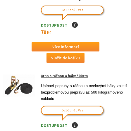
Do 1-5 dnů u Vás
DOSTUPNOST
I
79
Kč
Více informací
Arno s ráčnou a háky 500cm
Upínací popruhy s ráčnou a ocelovými háky zajistí 
bezproblémovou přepravu až 500 kilogramového 
nákladu.
Do 1-5 dnů u Vás
DOSTUPNOST
I