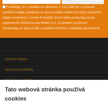
Prohlašuji, že v souladu se zákonem č. 101/2000 Sb. o ochraně
osobních údajů souhlasím se zpracováním veškerých mých osobních
údajů uvedených v tomto formuláři, které tímto poskytuji pouze
společnosti Střešní nosiče BöHM s.r.o. za účelem využití pro
marketingové zpracování a zasílání informací a nabídek společnosti.
Garance nákupu
Obchodní podmínky
Časté dotazy (FAQ)
Tato webová stránka používá
Prodejny
cookies
Aktuality