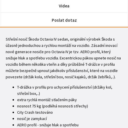
Videa
Poslat dotaz
Střešní nosič Škoda Octavia IV sedan, originální výrobek Škoda s
úžasně jednoduchou a rychlou montáží na vozidlo. Zásadní inovací
nové generace nosiče pro Octavia IV je tzv. AERO profil, který
snižuje hluk a spotřebu vozidla. Excentrickou pákou upnete nosič na
vozidlo během několika vteřin a díky průběžné T-drážce v profilu
můžete bezpečně upnout jakékoliv příslušenství, které na vozidle
povezete (držák kola, střešní box, nosič kajaků, držák žebříků,..).
T-drážka v profilu pro uchycení příslušenství (držáky kol,
střešní box,..)
extra rychlá montáž stlačením páky
nosnost 75 kg (podléhá nosnosti střechy)
City Crash testováno
nosič je zamykací
AERO profil - snižuje hluk a spotřebu