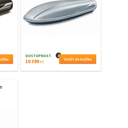
DOSTUPNOST
I
10 399
Kč
cm