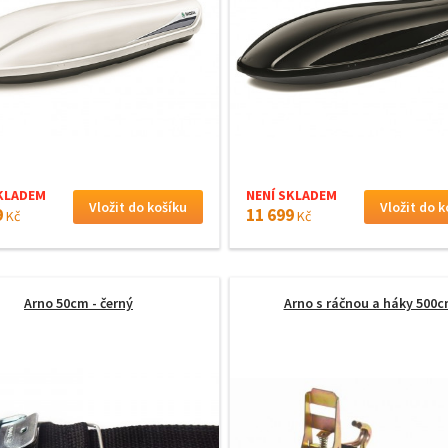
KLADEM
NENÍ SKLADEM
9
11 699
Kč
Kč
Arno 50cm - černý
Arno s ráčnou a háky 500