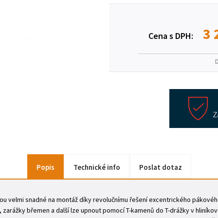
3 
Cena s DPH:
Popis
Technické info
Poslat dotaz
jsou velmi snadné na montáž díky revolučnímu řešení excentrického pákové
ží, zarážky břemen a další lze upnout pomocí T-kamenů do T-drážky v hliníko