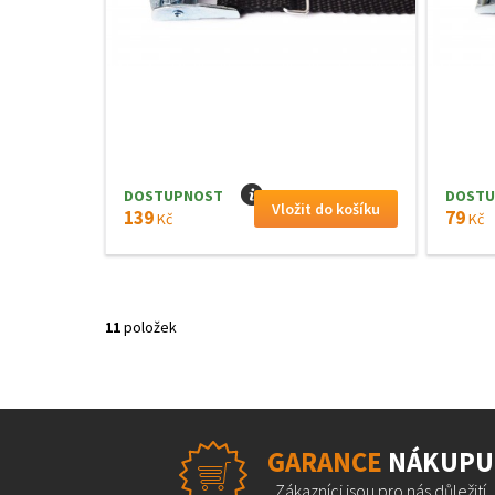
DOSTUPNOST
I
DOSTU
139
79
Kč
Kč
11
položek
GARANCE
NÁKUPU
Zákazníci jsou pro nás důležití