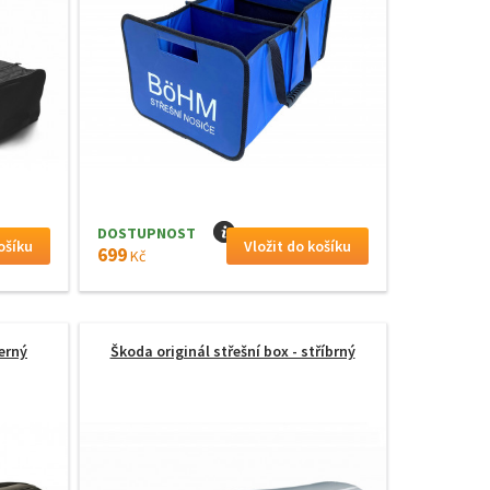
DOSTUPNOST
I
699
Kč
černý
Škoda originál střešní box - stříbrný