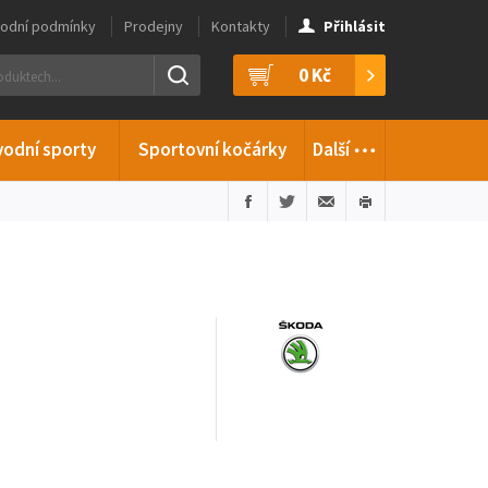
odní podmínky
Prodejny
Kontakty
Přihlásit
0 Kč
…
vodní sporty
Sportovní kočárky
Další