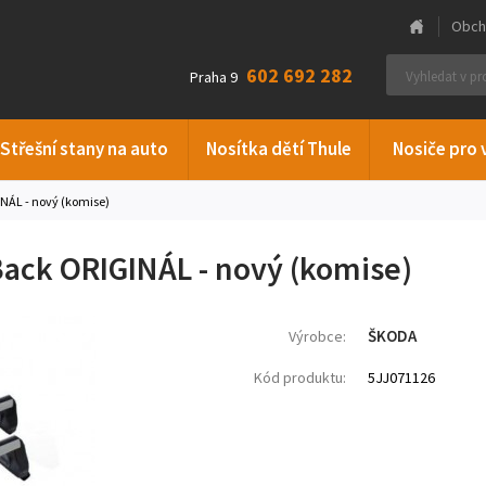
Obch
602 692 282
Praha 9
Střešní stany na auto
Nosítka dětí Thule
Nosiče pro 
NÁL - nový (komise)
ack ORIGINÁL - nový (komise)
ŠKODA
Výrobce:
Kód produktu:
5JJ071126