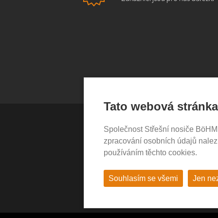
Tato webová stránka
Společnost Střešní nosiče BöHM s.
VŠE O NÁKUPU
zpracování osobních údajů nale
používáním těchto cookies.
Garance nákupu
Obchodní podmínky
Časté dotazy (FAQ)
Souhlasím se všemi
Jen ne
Prodejny