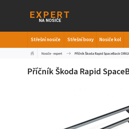
Střešní nosiče
Střešní boxy
Nosiče kol
Nosiče - expert
Příčník Škoda Rapid SpaceBack ORIGI
Příčník Škoda Rapid SpaceB