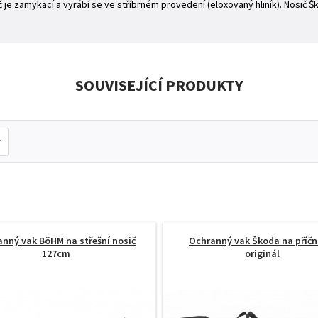
je zamykací a vyrábí se ve stříbrném provedení (eloxovaný hliník). Nosič Š
SOUVISEJÍCÍ PRODUKTY
nný vak BöHM na střešní nosič
Ochranný vak Škoda na příční
127cm
originál