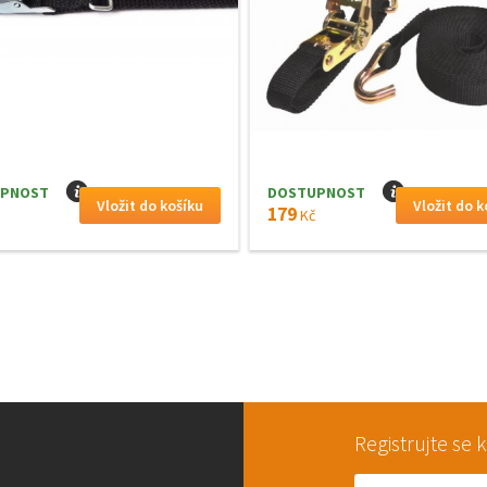
PNOST
I
DOSTUPNOST
I
179
Kč
Registrujte se