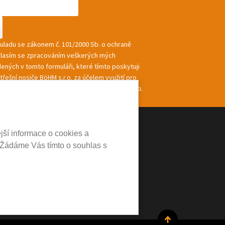
souladu se zákonem č. 101/2000 Sb. o ochraně
hlasím se zpracováním veškerých mých
ených v tomto formuláři, které tímto poskytuji
řešní nosiče BöHM s.r.o. za účelem využití pro
ání a zasílání informací a nabídek společnosti.
jší informace o cookies a
 Žádáme Vás tímto o souhlas s