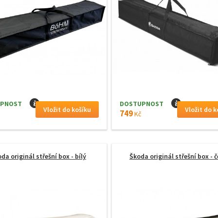
PNOST
I
DOSTUPNOST
I
749
Kč
da originál střešní box - bílý
Škoda originál střešní box - 