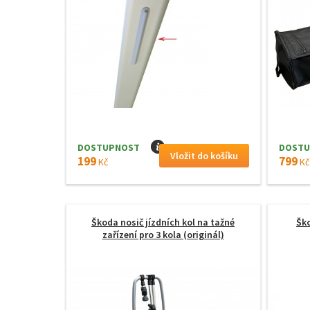
DOSTUPNOST
I
DOSTU
199
799
Kč
Kč
Škoda nosič jízdních kol na tažné
Ško
zařízení pro 3 kola (originál)