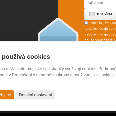
Prohlašuji, že v 
osobních údajů sou
osobních údajů uved
pouze společnosti St
marketingové zpracov
 používá cookies
r.o. Vás informuje, že tyto stránky využívají cookies. Podrobně
NOSICE-EXPERT.CZ
znete v
Prohlášení o ochraně soukromí a používání tzv. cookies
.
Aktuality
Kontakty
Ochrana soukromí
zbytné
Detailní nastavení
Cookies nastavení