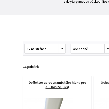
zakryta gumovou páskou. Nosič 
11
položek
Deflektor aerodynamického hluku pro
Ochra
Alu nosiče (3ks)