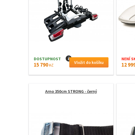
DOSTUPNOST
I
NENÍ S
15 790
12 99
Kč
Arno 350cm STRONG - černý