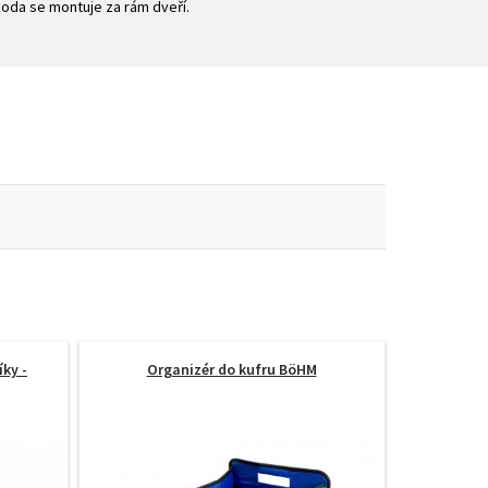
koda se montuje za rám dveří.
ky -
Organizér do kufru BöHM