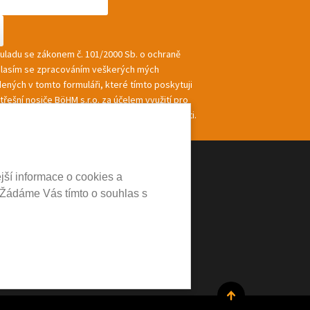
souladu se zákonem č. 101/2000 Sb. o ochraně
hlasím se zpracováním veškerých mých
ených v tomto formuláři, které tímto poskytuji
řešní nosiče BöHM s.r.o. za účelem využití pro
ání a zasílání informací a nabídek společnosti.
jší informace o cookies a
 Žádáme Vás tímto o souhlas s