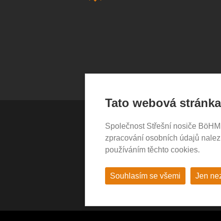
Tato webová stránka
Společnost Střešní nosiče BöHM s.
VŠE O NÁKUPU
zpracování osobních údajů nale
používáním těchto cookies.
Garance nákupu
Obchodní podmínky
Časté dotazy (FAQ)
Souhlasím se všemi
Jen ne
Prodejny