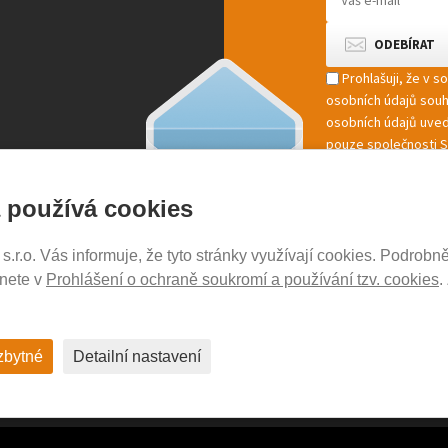
Prohlašuji, že v 
osobních údajů sou
osobních údajů uved
pouze společnosti St
marketingové zpracov
 používá cookies
r.o. Vás informuje, že tyto stránky využívají cookies. Podrobně
NOSICE-EXPERT.CZ
znete v
Prohlášení o ochraně soukromí a používání tzv. cookies
.
Aktuality
Kontakty
Ochrana soukromí
zbytné
Detailní nastavení
Cookies nastavení