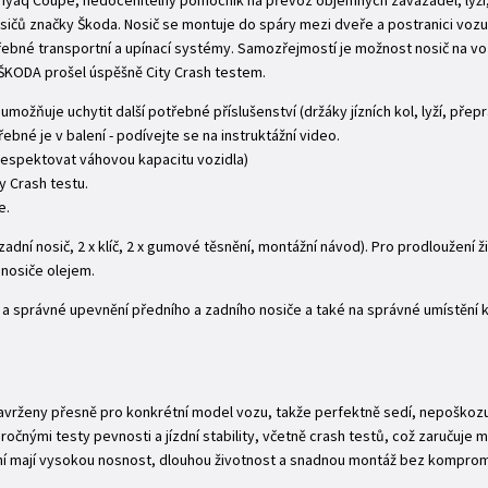
 Enyaq Coupé, nedocenitelný pomocník na převoz objemných zavazadel, lyží, 
osičů značky Škoda. Nosič se montuje do spáry mezi dveře a postranici vozu
řebné transportní a upínací systémy. Samozřejmostí je možnost nosič na vo
 ŠKODA prošel úspěšně City Crash testem.
 umožňuje uchytit další potřebné příslušenství (držáky jízních kol, lyží, přepr
ebné je v balení - podívejte se na instruktážní video.
respektovat váhovou kapacitu vozidla)
y Crash testu.
e.
 zadní nosič, 2 x klíč, 2 x gumové těsnění, montážní návod). Pro prodloužení 
 nosiče olejem.
ní a správné upevnění předního a zadního nosiče a také na správné umístění 
navrženy přesně pro konkrétní model vozu, takže perfektně sedí, nepoškozují
očnými testy pevnosti a jízdní stability, včetně crash testů, což zaručuje 
ní mají vysokou nosnost, dlouhou životnost a snadnou montáž bez komprom