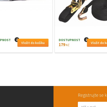
PNOST
I
DOSTUPNOST
I
179
Kč
Registrujte se