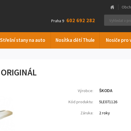
Obch
602 692 282
Praha 9
Střešní stany na auto
Nosítka dětí Thule
Nosiče pro 
 ORIGINÁL
ŠKODA
Výrobce:
Kód produktu:
5LE071126
Záruka:
2 roky