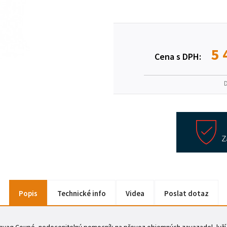
5 
Cena s DPH:
Popis
Technické info
Videa
Poslat dotaz