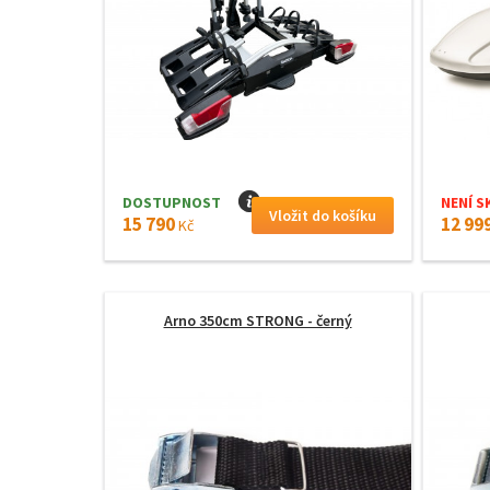
DOSTUPNOST
I
NENÍ S
15 790
12 99
Kč
Arno 350cm STRONG - černý