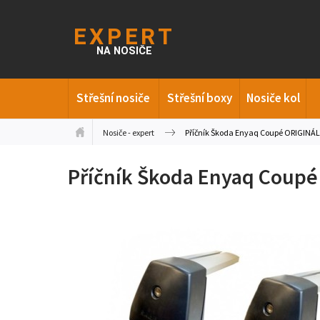
Střešní nosiče
Střešní boxy
Nosiče kol
Nosiče - expert
Příčník Škoda Enyaq Coupé ORIGINÁL
Příčník Škoda Enyaq Coupé