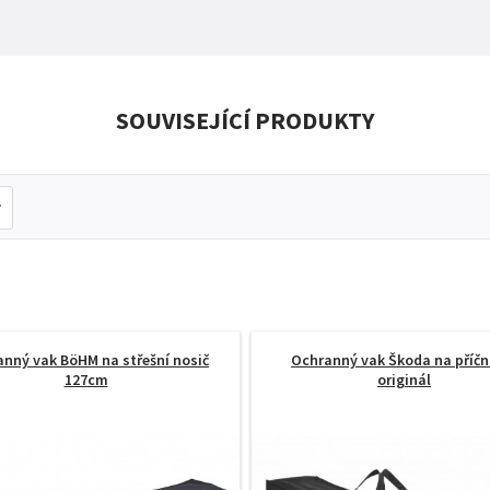
SOUVISEJÍCÍ PRODUKTY
nný vak BöHM na střešní nosič
Ochranný vak Škoda na příční
127cm
originál