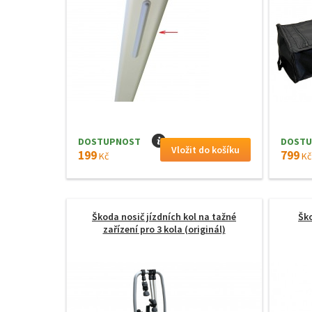
DOSTUPNOST
I
DOSTU
199
799
Kč
Kč
Škoda nosič jízdních kol na tažné
Ško
zařízení pro 3 kola (originál)