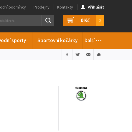
odní podmínky
Prodejny
Kontakty
Přihlásit
0 Kč
…
vodní sporty
Sportovní kočárky
Další