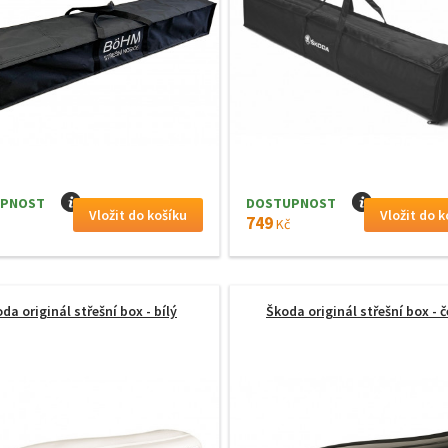
PNOST
I
DOSTUPNOST
I
749
Kč
da originál střešní box - bílý
Škoda originál střešní box - 