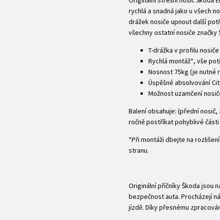
Originální střešní nosič Škoda
rychlá a snadná jako u všech n
drážek nosiče upnout další pot
všechny ostatní nosiče značky
T-drážka v profilu nosiče
Rychlá montáž*, vše potř
Nosnost 75kg (je nutné 
Úspěšné absolvování Cit
Možnost uzamčení nosič
Balení obsahuje: (přední nosič,
ročně postříkat pohyblivé části
*Při montáži dbejte na rozliše
stranu.
Originální příčníky Škoda jsou 
bezpečnost auta. Procházejí nár
jízdě. Díky přesnému zpracová