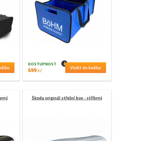
DOSTUPNOST
I
699
Kč
černý
Škoda originál střešní box - stříbrný