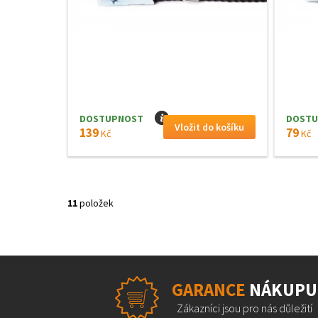
DOSTUPNOST
I
DOSTU
139
79
Kč
Kč
11
položek
GARANCE
NÁKUPU
Zákazníci jsou pro nás důležití