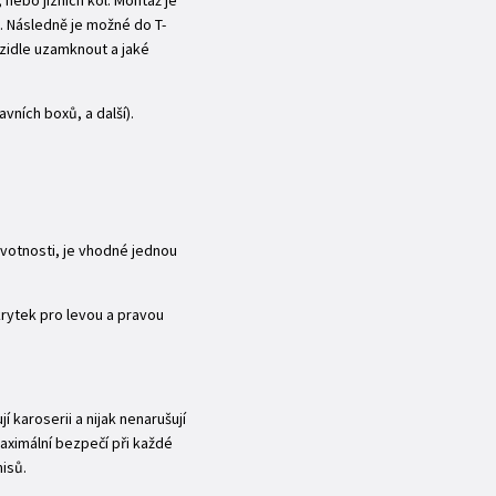
nebo jízních kol. Montáž je
. Následně je možné do T-
zidle uzamknout a jaké
avních boxů, a další).
životnosti, je vhodné jednou
krytek pro levou a pravou
 karoserii a nijak nenarušují
maximální bezpečí při každé
isů.