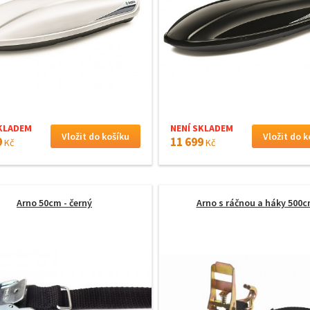
KLADEM
NENÍ SKLADEM
9
11 699
Kč
Kč
Arno 50cm - černý
Arno s ráčnou a háky 500