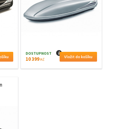
DOSTUPNOST
I
10 399
Kč
cm