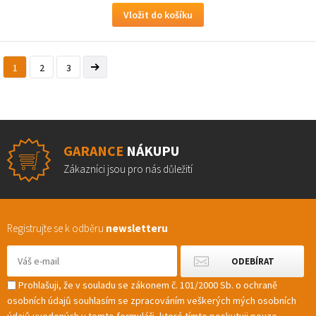
1
2
3
GARANCE
NÁKUPU
Zákazníci jsou pro nás důležití
Registrujte se k odběru
newsletteru
Prohlašuji, že v souladu se zákonem č. 101/2000 Sb. o ochraně
osobních údajů souhlasím se zpracováním veškerých mých osobních
údajů uvedených v tomto formuláři, které tímto poskytuji pouze