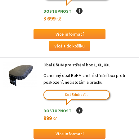
DOSTUPNOST
I
3 699
Kč
Více informací
Obal BöHM pro střešní box L, XL, XXL
Ochranný obal BöHM chrání střešní box proti
poškození, nečistotám a prachu.
Do 1-5 dnů u Vás
DOSTUPNOST
I
999
Kč
Více informací