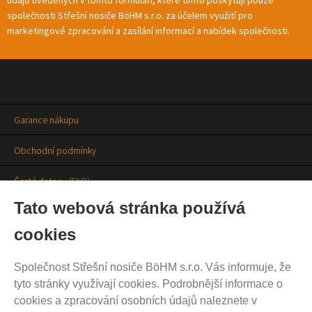
společnosti Střešní nosiče BöHM s.r.o. za účelem využití pro
marketingové zpracování a zasílání informací a nabídek společnosti.
Garance nákupu
Obchodní podmínky
Časté dotazy (FAQ)
Tato webová stránka používá
Prodejny
cookies
Aktuality
Společnost Střešní nosiče BöHM s.r.o. Vás informuje, že
Kontakty
tyto stránky využívají cookies. Podrobnější informace o
cookies a zpracování osobních údajů naleznete v
Ochrana soukromí