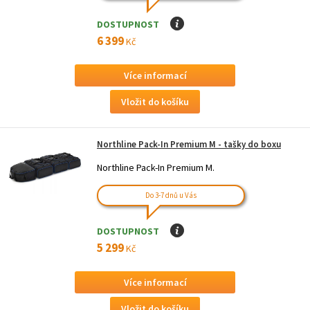
DOSTUPNOST
I
6 399
Kč
Více informací
Northline Pack-In Premium M - tašky do boxu
Northline Pack-In Premium M.
Do 3-7 dnů u Vás
DOSTUPNOST
I
5 299
Kč
Více informací