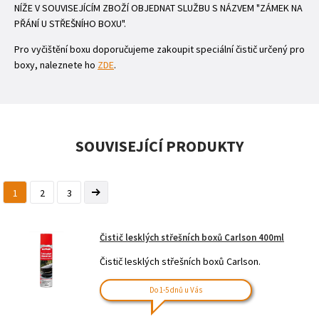
NÍŽE V SOUVISEJÍCÍM ZBOŽÍ OBJEDNAT SLUŽBU S NÁZVEM "ZÁMEK NA
PŘÁNÍ U STŘEŠNÍHO BOXU".
Pro vyčištění boxu doporučujeme zakoupit speciální čistič určený pro
boxy, naleznete ho
ZDE
.
SOUVISEJÍCÍ PRODUKTY
1
2
3
Čistič lesklých střešních boxů Carlson 400ml
Čistič lesklých střešních boxů Carlson.
Do 1-5 dnů u Vás