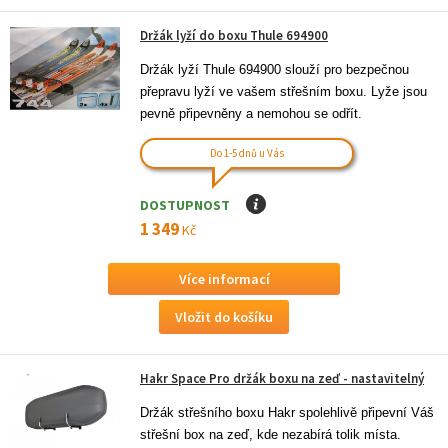
Držák lyží do boxu Thule 694900
Držák lyží Thule 694900 slouží pro bezpečnou 
přepravu lyží ve vašem střešním boxu. Lyže jsou 
pevně připevněny a nemohou se odřít.
Do 1-5 dnů u Vás
DOSTUPNOST
I
1 349
Kč
Více informací
Hakr Space Pro držák boxu na zeď - nastavitelný
Držák střešního boxu Hakr spolehlivě připevní Váš 
střešní box na zeď, kde nezabírá tolik místa. 