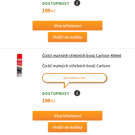
DOSTUPNOST
I
199
Kč
Více informací
Čistič matných střešních boxů Carlson 400ml
Čistič matných střešních boxů Carlson.
Do 1-5 dnů u Vás
DOSTUPNOST
I
199
Kč
Více informací