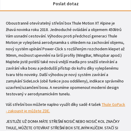
Poslat dotaz
Oboustranně otevíratelný střešní box Thule Motion XT Alpine je
žhavá novinka roku 2018. Jednoduché ovládání a objemem 450litrů
Vám usnadní cestování. Výhodou proti předchozí generaci Thule
Motion je vylepšená aerodynamika s ohledem na zachování objemu,
nový systém upínání Power-Click s rozšířeným rozchodem klepet až
90mm, možnost upevnění na širší profily (WingBar, Whispbar apod.)
Majitele jistě potěší také nová vnější madla pro snažší otevírání a
zavírání víka boxu a jedodušší přístup do kufru díky vylepšenému
tvaru této novinky. Další výhodou je nový systém zavírání a
zamykání SideLock (obě funkce jsou odděleny), indikace správného
uzavření/uzamčení boxu. A nesmíme opomenout moderní design
testovaný v aerodynamickém tunelu.
Váš střešní box můžete naplno využít díky sadě 4 tašek
Thule GoPack
- zakoupit je můžete ZDE.
JESTLIŽE UŽ DOMA MÁTE STŘEŠNÍ NOSIČ NEBO NOSIČ KOL ZNAČKY
THULE, MŮŽETE OTEVÍRAT STŘEŠNÍ BOX STEJNÝM KLÍČEM. STAČÍ SI