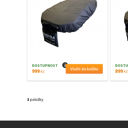
DOSTUPNOST
I
DOSTU
999
899
Kč
Kč
3
položky