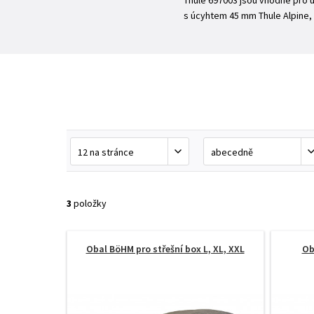
Thule 697003 jsou vhodné pro u
s úcyhtem 45 mm Thule Alpine, L
3
položky
Obal BöHM pro střešní box L, XL, XXL
Ob