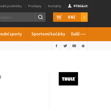
odní podmínky
Prodejny
Kontakty
Přihlásit
0 Kč
…
vodní sporty
Sportovní kočárky
Další
)