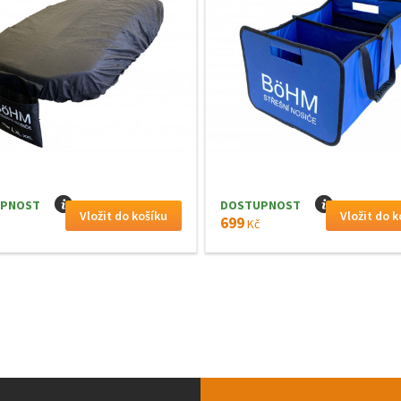
PNOST
I
DOSTUPNOST
I
699
Kč