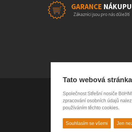
GARANCE
NÁKUPU
Zákazníci jsou pro nás důležití
Tato webová stránka
Společnost Střešní nosiče BöHM s.
VŠE O NÁKUPU
zpracování osobních údajů nale
používáním těchto cookies.
Garance nákupu
Obchodní podmínky
Časté dotazy (FAQ)
Souhlasím se všemi
Jen ne
Prodejny