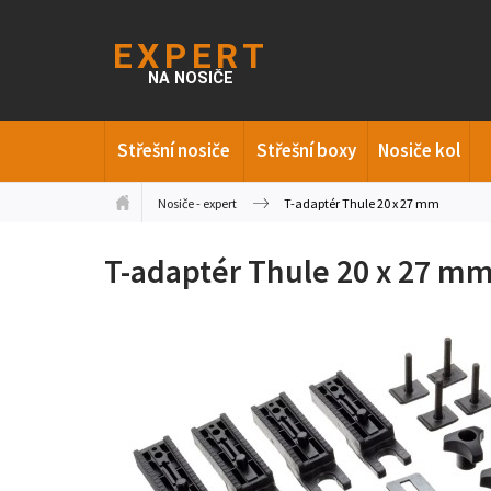
Střešní nosiče
Střešní boxy
Nosiče kol
Nosiče - expert
T-adaptér Thule 20 x 27 mm
T-adaptér Thule 20 x 27 m