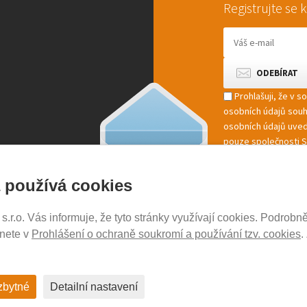
Registrujte se
Prohlašuji, že v 
osobních údajů sou
osobních údajů uved
pouze společnosti St
marketingové zpracov
 používá cookies
r.o. Vás informuje, že tyto stránky využívají cookies. Podrobně
NOSICE-EXPERT.CZ
znete v
Prohlášení o ochraně soukromí a používání tzv. cookies
.
Aktuality
Kontakty
Ochrana soukromí
zbytné
Detailní nastavení
Cookies nastavení