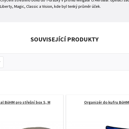
chycení střešního boxu do T-drážky v profilu WingBar či AeroBar. Upínací sa
iberty, Magic, Classic a Vision, kde byl tenký průměr úček.
SOUVISEJÍCÍ PRODUKTY
al BöHM pro střešní box S, M
Organizér do kufru BöHM