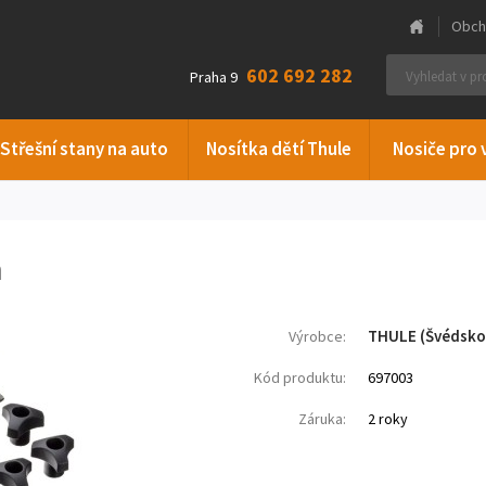
Obch
602 692 282
Praha 9
Střešní stany na auto
Nosítka dětí Thule
Nosiče pro 
m
THULE (Švédsko
Výrobce:
Kód produktu:
697003
Záruka:
2 roky