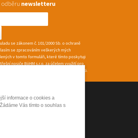
 k odběru
newsletteru
souladu se zákonem č. 101/2000 Sb. o ochraně
hlasím se zpracováním veškerých mých
ených v tomto formuláři, které tímto poskytuji
řešní nosiče BöHM s.r.o. za účelem využití pro
ání a zasílání informací a nabídek společnosti.
jší informace o cookies a
 Žádáme Vás tímto o souhlas s