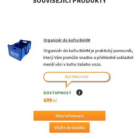
SOUVISEJÍCÍ PRODUKTY
Organizér do kufru BöHM
Organizér do kufru BöHM je praktický pomocník,
který Vám pomůže snadno a přehledně uskladnit
menší věci v kufru Vašeho vozu.
Do 1-5 dnů u Vás
DOSTUPNOST
I
699
Kč
Více informací