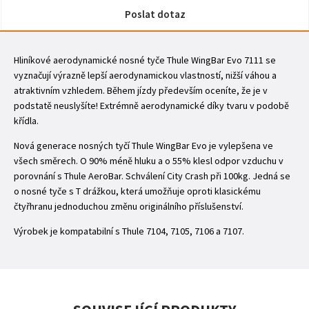
Poslat dotaz
Hliníkové aerodynamické nosné tyče Thule WingBar Evo 7111 se
vyznačují výrazně lepší aerodynamickou vlastností, nižší váhou a
atraktivním vzhledem. Během jízdy především oceníte, že je v
podstatě neuslyšíte! Extrémně aerodynamické díky tvaru v podobě
křídla.
Nová generace nosných tyčí Thule WingBar Evo je vylepšena ve
všech směrech. O 90% méně hluku a o 55% klesl odpor vzduchu v
porovnání s Thule AeroBar. Schválení City Crash při 100kg. Jedná se
o nosné tyče s T drážkou, která umožňuje oproti klasickému
čtyřhranu jednoduchou změnu originálního příslušenství.
Výrobek je kompatabilní s Thule 7104, 7105, 7106 a 7107.