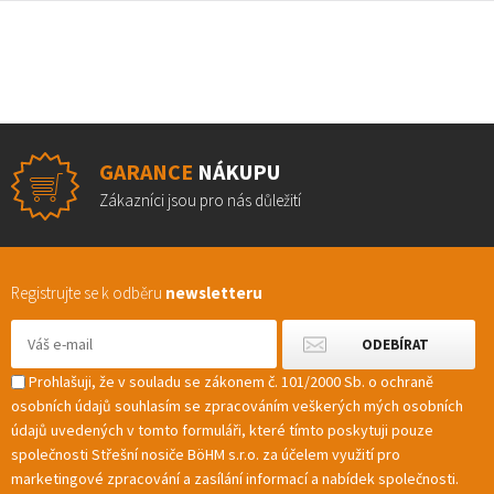
GARANCE
NÁKUPU
Zákazníci jsou pro nás důležití
Registrujte se k odběru
newsletteru
Prohlašuji, že v souladu se zákonem č. 101/2000 Sb. o ochraně
osobních údajů souhlasím se zpracováním veškerých mých osobních
údajů uvedených v tomto formuláři, které tímto poskytuji pouze
společnosti Střešní nosiče BöHM s.r.o. za účelem využití pro
marketingové zpracování a zasílání informací a nabídek společnosti.