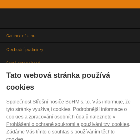
Garance nákupu
Obchodní podmínky
Časté dotazy (FAQ)
Tato webová stránka používá
Prodejny
cookies
Aktuality
Společnost Střešní nosiče BöHM s.r.o. Vás informuje, že
Kontakty
tyto stránky využívají cookies. Podrobnější informace o
cookies a zpracování osobních údajů naleznete v
Ochrana soukromí
Prohlášení o ochraně soukromí a používání tzv. cookies
.
Cookies nastavení
Žádáme Vás tímto o souhlas s používáním těchto
cookies.