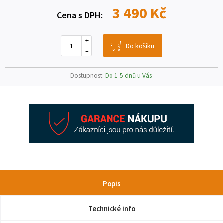
3 490 Kč
Cena s DPH:
+
–
Dostupnost:
Do 1-5 dnů u Vás
Popis
Technické info