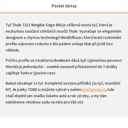
Poslat dotaz
Tyč Thule 7213 WingBar Edge 860 je stříbrná nosná tyč, která je
nezbytnou součástí střešních nosičů Thule. Vyznačuje se elegantním
designem a chytrou technologií WindDiffuser, která brání rozkmitání
profilu odporem vzduchu a tím pádem snižuje hluk při jízdě bez
nákladu.
Průřez profilu se strukturou BoxBeam dává tyči výjimečnou pevnost.
Montáž je jednoduchá – snadné nasunutí příslušenství do T-drážky
zajišťuje funkce QuickAccess.
Balení obsahuje 1x tyč. Kompletní sestavu příčníků (2x tyč, montážní
KIT, 4x patky 7206) si můžete vybrat v našem
konfigurátoru
, kde
stačí doplnit jen značku Vašeho auta a rok výroby, a my Vám
nabídneme vhodnou sadu na míru pro Váš vůz.