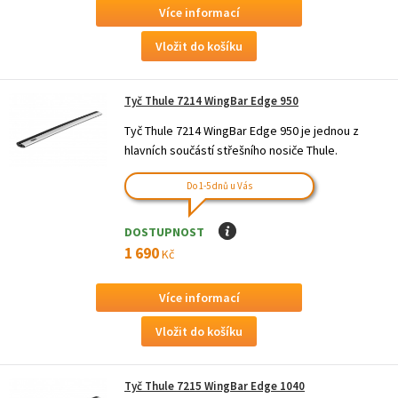
Více informací
Tyč Thule 7214 WingBar Edge 950
Tyč Thule 7214 WingBar Edge 950 je jednou z
hlavních součástí střešního nosiče Thule.
Do 1-5 dnů u Vás
DOSTUPNOST
I
1 690
Kč
Více informací
Tyč Thule 7215 WingBar Edge 1040