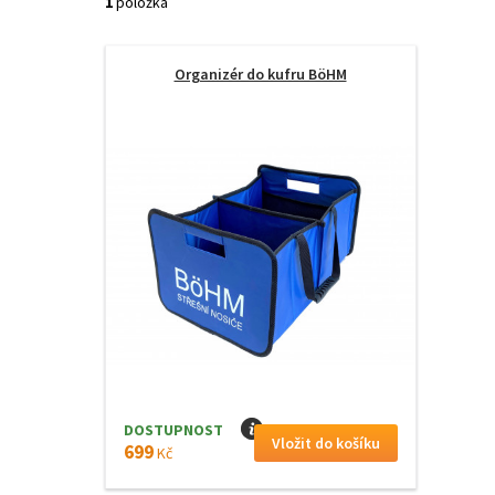
1
položka
Organizér do kufru BöHM
DOSTUPNOST
I
699
Kč