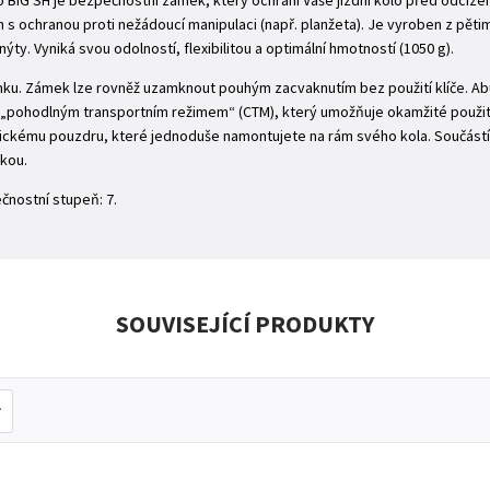
 BIG SH je bezpečnostní zámek, který ochrání Vaše jízdní kolo před odciz
 ochranou proti nežádoucí manipulaci (např. planžeta). Je vyroben z pěti
ýty. Vyniká svou odolností, flexibilitou a optimální hmotností (1050 g).
ámku. Zámek lze rovněž uzamknout pouhým zacvaknutím bez použití klíče. A
m „pohodlným transportním režimem“ (CTM), který umožňuje okamžité použ
ckému pouzdru, které jednoduše namontujete na rám svého kola. Součástí ba
ukou.
čnostní stupeň: 7.
SOUVISEJÍCÍ PRODUKTY