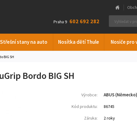
Obch
602 692 282
Praha 9
Střešní stany na auto
Nosítka dětí Thule
Nosiče pro 
do BIG SH
uGrip Bordo BIG SH
ABUS (Německo
Výrobce:
Kód produktu:
86745
Záruka:
2 roky