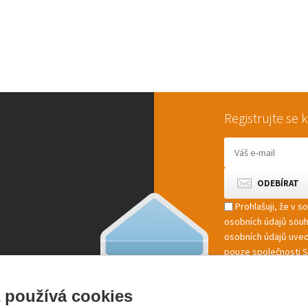
Registrujte se
Prohlašuji, že v 
osobních údajů sou
osobních údajů uved
pouze společnosti St
marketingové zpracov
 používá cookies