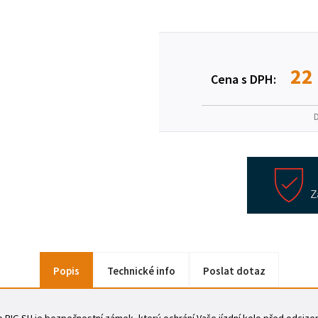
22
Cena s DPH:
Popis
Technické info
Poslat dotaz