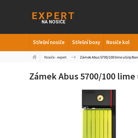
Střešní nosiče
Střešní boxy
Nosiče kol
Nosiče - expert
Zámek Abus 5700/100 lime uGrip Bor
Zámek Abus 5700/100 lime 