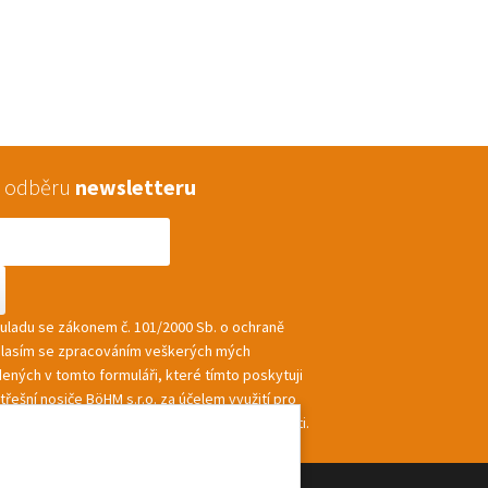
 k odběru
newsletteru
souladu se zákonem č. 101/2000 Sb. o ochraně
hlasím se zpracováním veškerých mých
ených v tomto formuláři, které tímto poskytuji
řešní nosiče BöHM s.r.o. za účelem využití pro
ání a zasílání informací a nabídek společnosti.