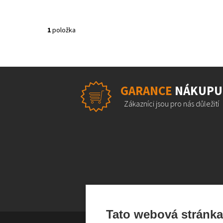
1
položka
GARANCE
NÁKUPU
Zákazníci jsou pro nás důležití
Tato webová stránka