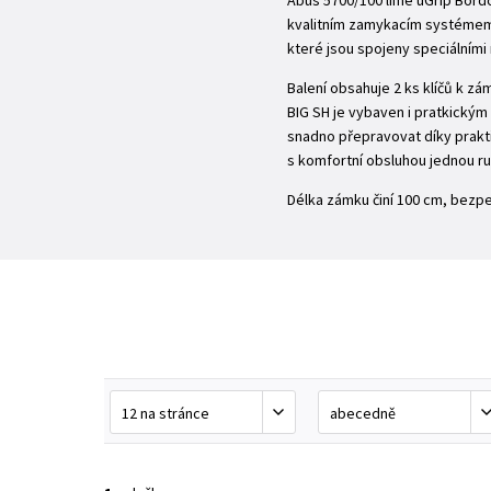
Abus 5700/100 lime uGrip Bordo
kvalitním zamykacím systémem s
které jsou spojeny speciálními n
Balení obsahuje 2 ks klíčů k z
BIG SH je vybaven i pratkický
snadno přepravovat díky prakti
s komfortní obsluhou jednou r
Délka zámku činí 100 cm, bezpe