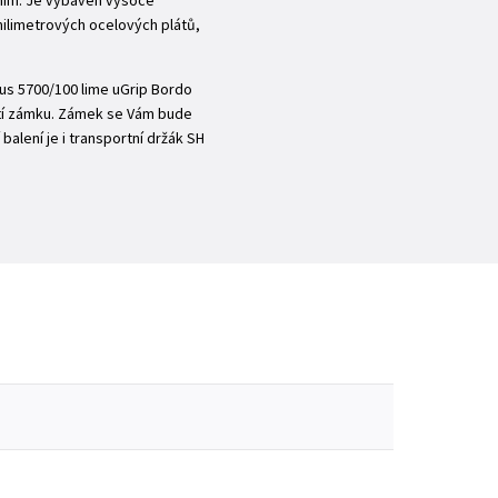
ením. Je vybaven vysoce
milimetrových ocelových plátů,
bus 5700/100 lime uGrip Bordo
ití zámku. Zámek se Vám bude
lení je i transportní držák SH