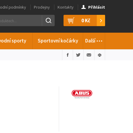
odní podmínky
Prodejny
Kontakty
Přihlásit
0 Kč
…
vodní sporty
Sportovní kočárky
Další
)