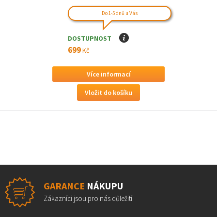
Do 1-5 dnů u Vás
DOSTUPNOST
I
699
Kč
Více informací
GARANCE
NÁKUPU
Zákazníci jsou pro nás důležití