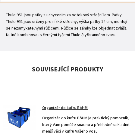
Thule 951 jsou patky s uchycením za odtokový střešní lem. Patky
Thule 951 jsou určeny pro nízké střechy, výška patky 14 cm, montují
se nezamykatelnými růžicemi. Růžice se zámky lze objednat zvlášť.
Nutné kombinovat s černými tyčemi Thule čtyřhranného tvaru.
SOUVISEJÍCÍ PRODUKTY
Organizér do kufru BöHM
Organizér do kufru BöHM je praktický pomocník,
který Vám pomůže snadno a přehledně uskladnit
menší věci v kufru Vašeho vozu.