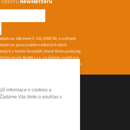
 k odběru
newsletteru
souladu se zákonem č. 101/2000 Sb. o ochraně
hlasím se zpracováním veškerých mých
ených v tomto formuláři, které tímto poskytuji
řešní nosiče BöHM s.r.o. za účelem využití pro
ání a zasílání informací a nabídek společnosti.
jší informace o cookies a
 Žádáme Vás tímto o souhlas s