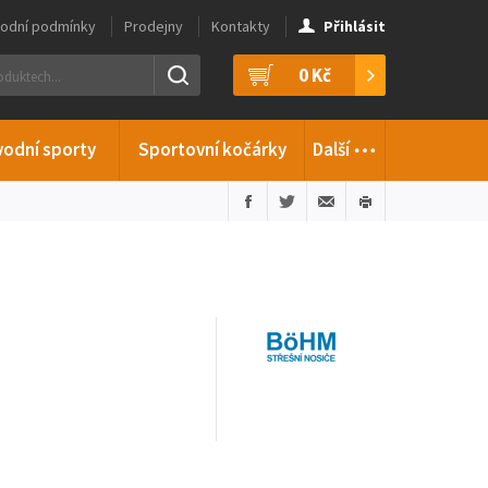
odní podmínky
Prodejny
Kontakty
Přihlásit
0 Kč
…
vodní sporty
Sportovní kočárky
Další