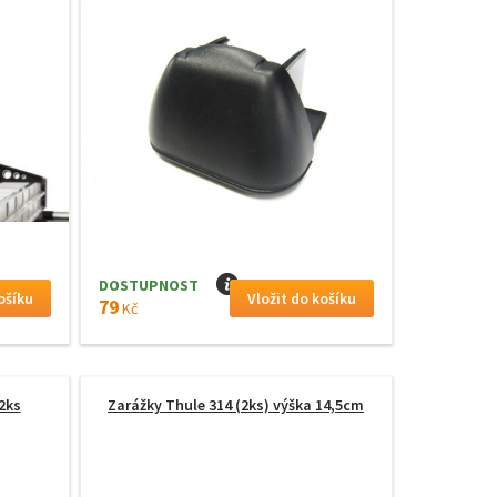
DOSTUPNOST
I
79
Kč
 2ks
Zarážky Thule 314 (2ks) výška 14,5cm