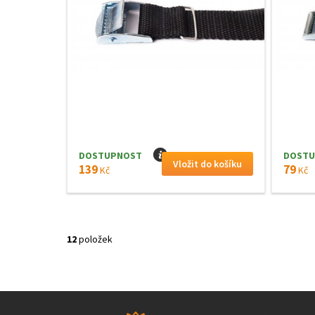
DOSTUPNOST
I
DOSTU
139
79
Kč
Kč
12
položek