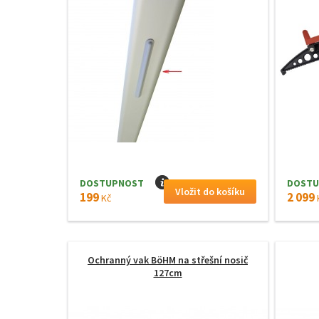
DOSTUPNOST
I
DOSTU
199
2 099
Kč
Ochranný vak BöHM na střešní nosič
127cm