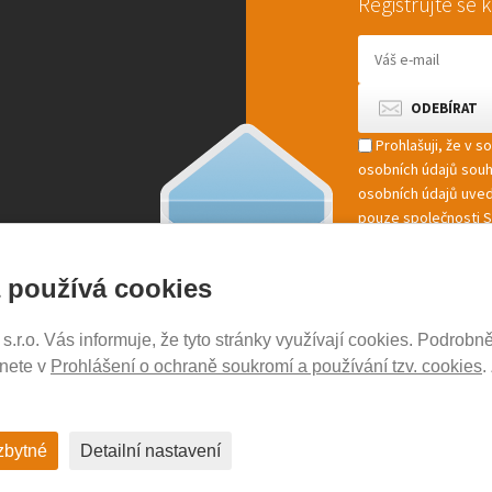
Registrujte se
Prohlašuji, že v 
osobních údajů sou
osobních údajů uved
pouze společnosti St
marketingové zpracov
 používá cookies
r.o. Vás informuje, že tyto stránky využívají cookies. Podrobně
NOSICE-EXPERT.CZ
znete v
Prohlášení o ochraně soukromí a používání tzv. cookies
.
Aktuality
Kontakty
Ochrana soukromí
zbytné
Detailní nastavení
Cookies nastavení