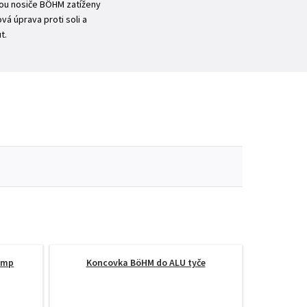
sou nosiče BÖHM zatíženy
á úprava proti soli a
t.
lamp
Koncovka BöHM do ALU tyče