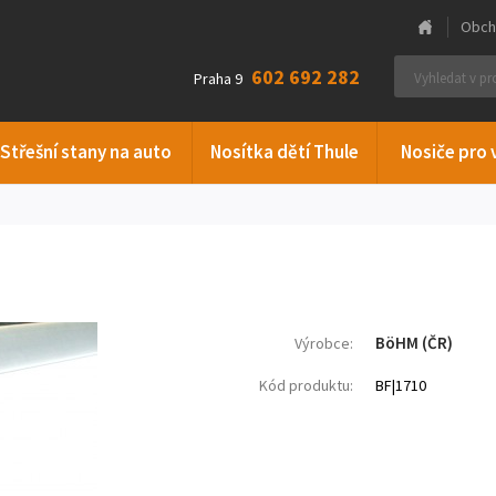
Obch
602 692 282
Praha 9
Střešní stany na auto
Nosítka dětí Thule
Nosiče pro 
BöHM (ČR)
Výrobce:
Kód produktu:
BF|1710