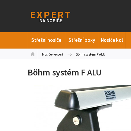
Střešní nosiče
Střešní boxy
Nosiče kol
Nosiče - expert
Böhm systém F ALU
Böhm systém F ALU