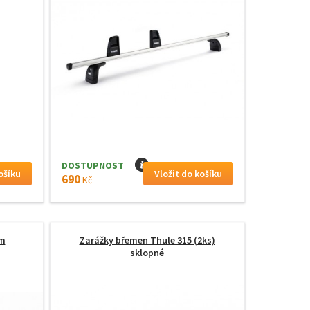
DOSTUPNOST
I
690
Kč
cm
Zarážky břemen Thule 315 (2ks)
sklopné