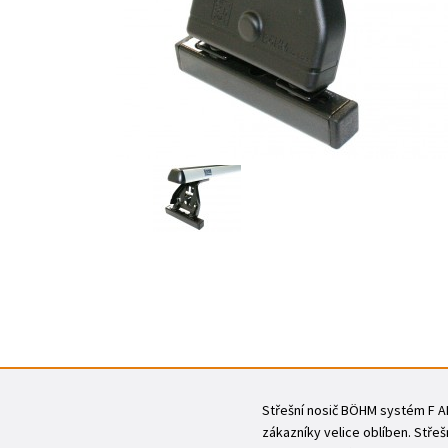
Střešní nosič BÖHM systém F ALU
zákazníky velice oblíben. Stře