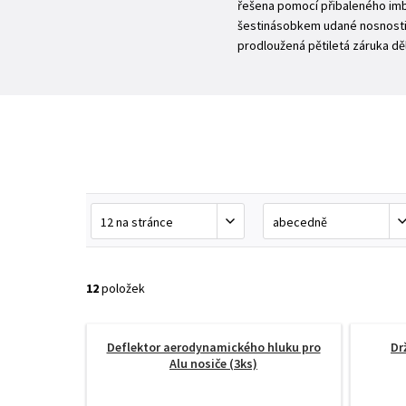
řešena pomocí přibaleného imb
šestinásobkem udané nosnosti)
prodloužená pětiletá záruka dě
12
položek
Deflektor aerodynamického hluku pro
Dr
Alu nosiče (3ks)