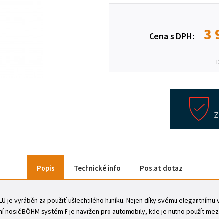
3 
Cena s DPH:
Popis
Technické info
Poslat dotaz
 je vyráběn za použití ušlechtilého hliníku. Nejen díky svému elegantnímu 
šní nosič BÖHM systém F je navržen pro automobily, kde je nutno použít me