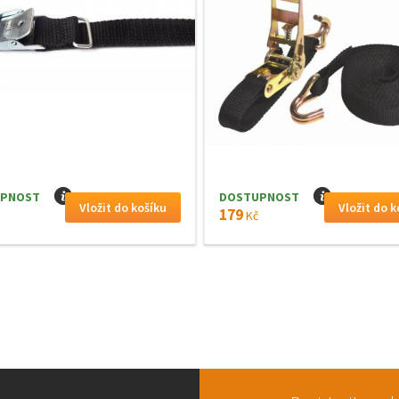
PNOST
I
DOSTUPNOST
I
179
Kč