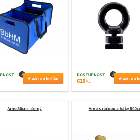
PNOST
I
DOSTUPNOST
I
629
Kč
Arno 50cm - černý
Arno s ráčnou a háky 500