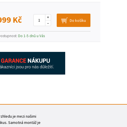
999 Kč
+
–
Dostupnost:
Do 1-5 dnů u Vás
vzhledu je mezi našimi
zikus. Samotná montáž je