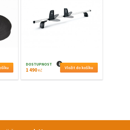
DOSTUPNOST
I
1 490
Kč