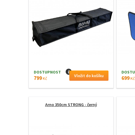
DOSTUPNOST
I
DOSTU
799
699
Kč
Kč
Arno 350cm STRONG - černý