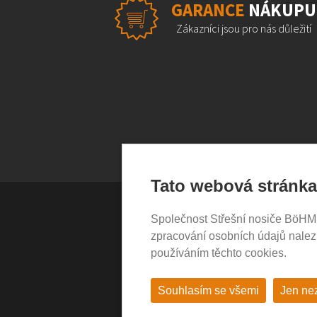
GARANCE
NÁKUPU
Zákazníci jsou pro nás důležití
Tato webová stránka
Společnost Střešní nosiče BöHM s.
VŠE O NÁKUPU
zpracování osobních údajů nale
používáním těchto cookies.
Garance nákupu
Obchodní podmínky
Časté dotazy (FAQ)
Souhlasím se všemi
Jen ne
Prodejny