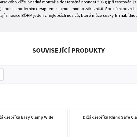
usového klíče. Snadná montáž a dostatečná nosnost 50 kg (při testování j
 spolu s moderním designem zaujmou mnoho zákazníků. Speciální povrchov
lají z nosiče BÖHM jeden z nejlepších nosičů, které může český trh nabídnou
SOUVISEJÍCÍ PRODUKTY
žák žebříku Easy Clamp Wide
Držák žebříku Rhino Safe C