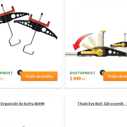
PNOST
I
DOSTUPNOST
I
2 090
Kč
Kč
Organizér do kufru BöHM
Thule Eye Bolt 320 svorník -