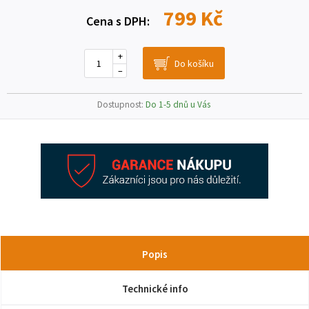
799 Kč
Cena s DPH:
+
–
Dostupnost:
Do 1-5 dnů u Vás
Popis
Technické info