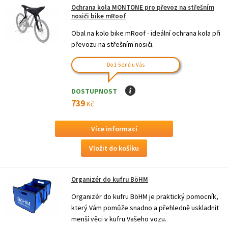
Ochrana kola MONTONE pro převoz na střešním
nosiči bike mRoof
Obal na kolo bike mRoof - ideální ochrana kola při
převozu na střešním nosiči.
Do 1-5 dnů u Vás
DOSTUPNOST
I
739
Kč
Více informací
Organizér do kufru BöHM
Organizér do kufru BöHM je praktický pomocník,
který Vám pomůže snadno a přehledně uskladnit
menší věci v kufru Vašeho vozu.