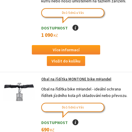
kufru nebo nosiči umístěném na tažném zařízení.
Do 1-5 dnů u Vás
DOSTUPNOST
I
1 090
Kč
Více informací
Obal na řídítka MONTONE bike mHandel
Obal na řídítka bike mHandel - ideální ochrana
řídítek jízdního kola při skladování nebo převozu.
Do 1-5 dnů u Vás
DOSTUPNOST
I
690
Kč