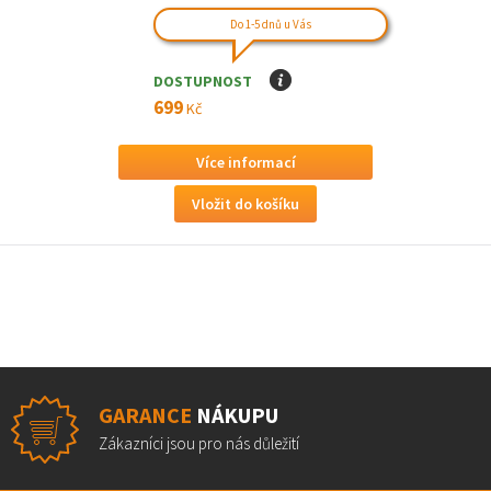
Do 1-5 dnů u Vás
DOSTUPNOST
I
699
Kč
Více informací
GARANCE
NÁKUPU
Zákazníci jsou pro nás důležití