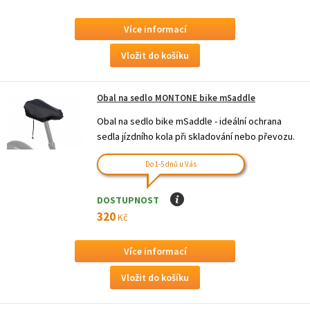
Více informací
Obal na sedlo MONTONE bike mSaddle
Obal na sedlo bike mSaddle - ideální ochrana
sedla jízdního kola při skladování nebo převozu.
Do 1-5 dnů u Vás
DOSTUPNOST
I
320
Kč
Více informací