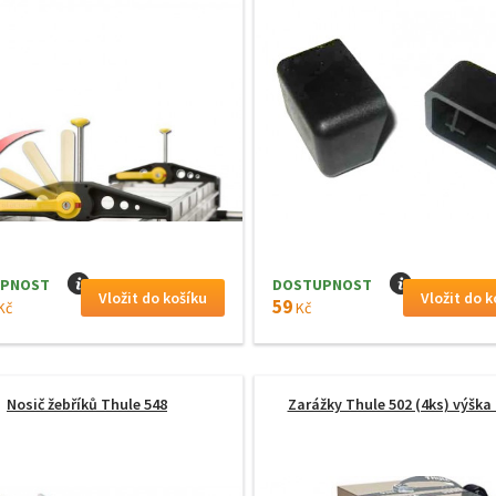
PNOST
I
DOSTUPNOST
I
59
Kč
Kč
Nosič žebříků Thule 548
Zarážky Thule 502 (4ks) výška