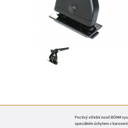
Poctivý střešní nosič BÖHM sys
speciálním úchytem v karoserii