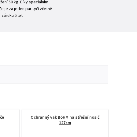
ení 50 kg. Díky speciálním
e je za jeden pár tyčí včetně
záruku 5 let.
če
Ochranný vak BöHM na střešní nosič
127cm