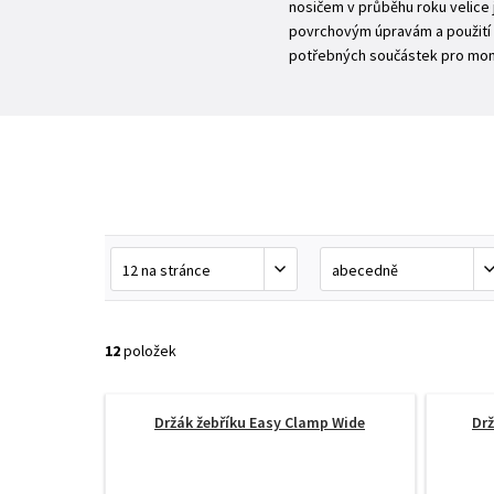
nosičem v průběhu roku velice 
povrchovým úpravám a použití kv
potřebných součástek pro montá
12
položek
Držák žebříku Easy Clamp Wide
Drž