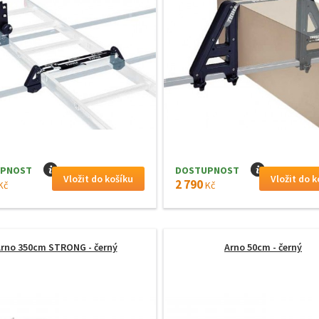
PNOST
I
DOSTUPNOST
I
2 790
Kč
Kč
rno 350cm STRONG - černý
Arno 50cm - černý