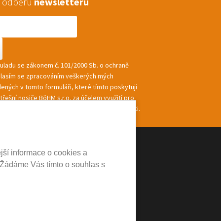
 k odběru
newsletteru
souladu se zákonem č. 101/2000 Sb. o ochraně
hlasím se zpracováním veškerých mých
ených v tomto formuláři, které tímto poskytuji
řešní nosiče BöHM s.r.o. za účelem využití pro
ání a zasílání informací a nabídek společnosti.
jší informace o cookies a
 Žádáme Vás tímto o souhlas s