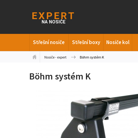
Střešní nosiče
Střešní boxy
Nosiče kol
Nosiče - expert
Böhm systém K
Böhm systém K