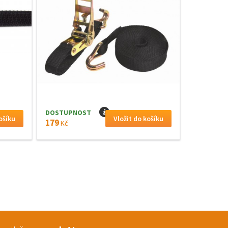
DOSTUPNOST
I
179
Kč