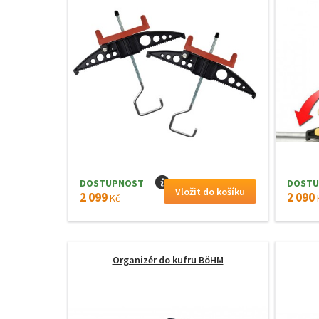
DOSTUPNOST
I
DOSTU
2 099
2 090
Kč
Organizér do kufru BöHM