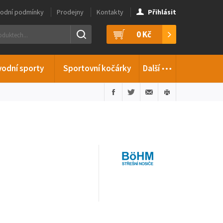
odní podmínky
Prodejny
Kontakty
Přihlásit
0 Kč
…
vodní sporty
Sportovní kočárky
Další