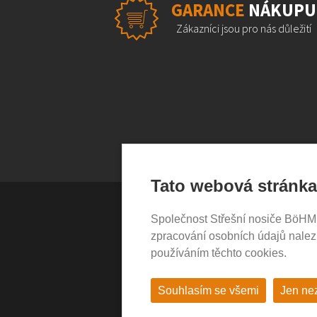
GARANCE
NÁKUPU
Zákazníci jsou pro nás důležití
Tato webová stránka
Společnost Střešní nosiče BöHM s.
VŠE O NÁKUPU
zpracování osobních údajů nale
používáním těchto cookies.
Garance nákupu
Obchodní podmínky
Časté dotazy (FAQ)
Souhlasím se všemi
Jen ne
Prodejny