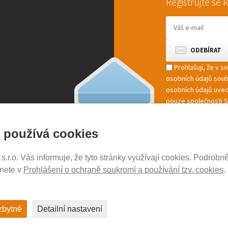
Registrujte se
Prohlašuji, že v 
osobních údajů sou
osobních údajů uved
pouze společnosti St
marketingové zpracov
 používá cookies
r.o. Vás informuje, že tyto stránky využívají cookies. Podrobně
NOSICE-EXPERT.CZ
znete v
Prohlášení o ochraně soukromí a používání tzv. cookies
.
Aktuality
Kontakty
Ochrana soukromí
zbytné
Detailní nastavení
Cookies nastavení