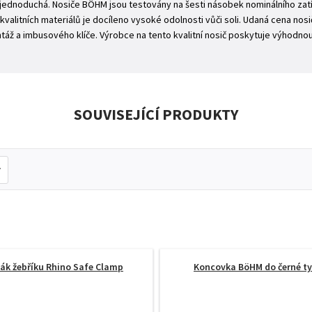
jednoduchá. Nosiče BÖHM jsou testovány na šesti násobek nominálního zatíž
alitních materiálů je docíleno vysoké odolnosti vůči soli. Udaná cena nosič
ž a imbusového klíče. Výrobce na tento kvalitní nosič poskytuje výhodnou 
SOUVISEJÍCÍ PRODUKTY
ák žebříku Rhino Safe Clamp
Koncovka BöHM do černé ty