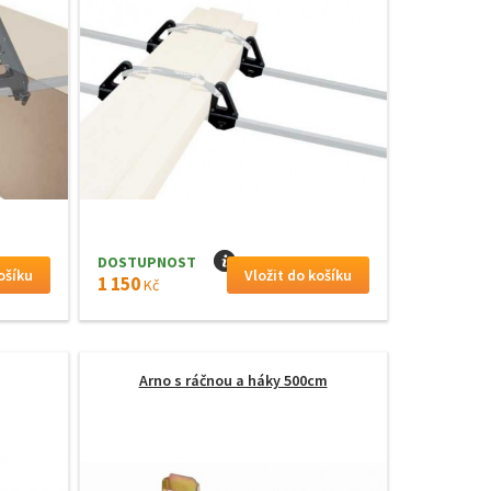
DOSTUPNOST
I
1 150
Kč
Arno s ráčnou a háky 500cm