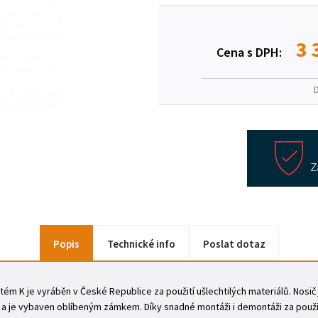
3 
Cena s DPH:
Popis
Technické info
Poslat dotaz
tém K je vyráběn v České Republice za použití ušlechtilých materiálů. Nosi
 a je vybaven oblíbeným zámkem. Díky snadné montáži i demontáži za použit