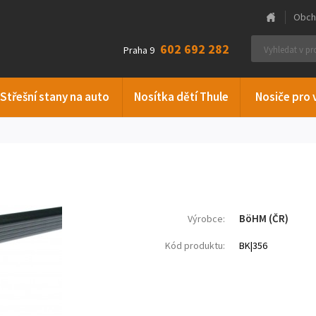
Obch
602 692 282
Praha 9
Střešní stany na auto
Nosítka dětí Thule
Nosiče pro 
BöHM (ČR)
Výrobce:
Kód produktu:
BK|356