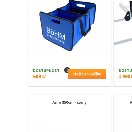
DOSTUPNOST
I
DOSTU
699
1 990
Kč
Arno 350cm - černý
A