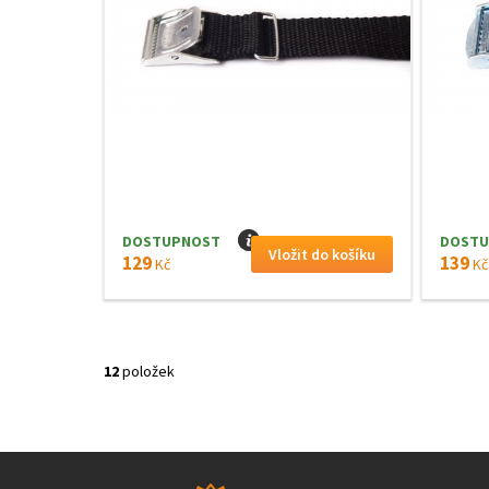
DOSTUPNOST
I
DOSTU
129
139
Kč
Kč
12
položek