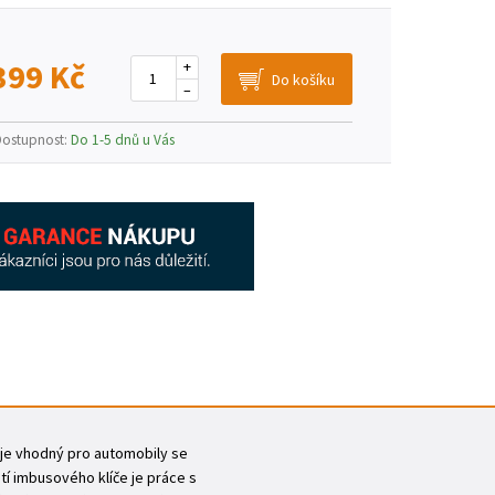
399 Kč
+
–
Dostupnost:
Do 1-5 dnů u Vás
č je vhodný pro automobily se
í imbusového klíče je práce s