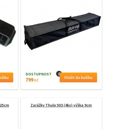
DOSTUPNOST
I
799
Kč
 25cm
Zarážky Thule 503 (4ks) výška 9cm