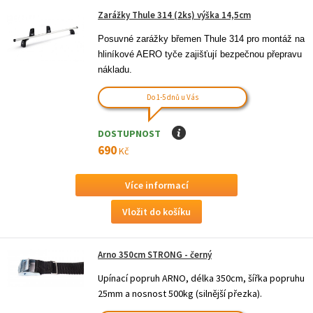
Zarážky Thule 314 (2ks) výška 14,5cm
Posuvné zarážky břemen Thule 314 pro montáž na 
hliníkové AERO tyče zajišťují bezpečnou přepravu 
nákladu.
Do 1-5 dnů u Vás
DOSTUPNOST
I
690
Kč
Více informací
Arno 350cm STRONG - černý
Upínací popruh ARNO, délka 350cm, šířka popruhu
25mm a nosnost 500kg (silnější přezka).