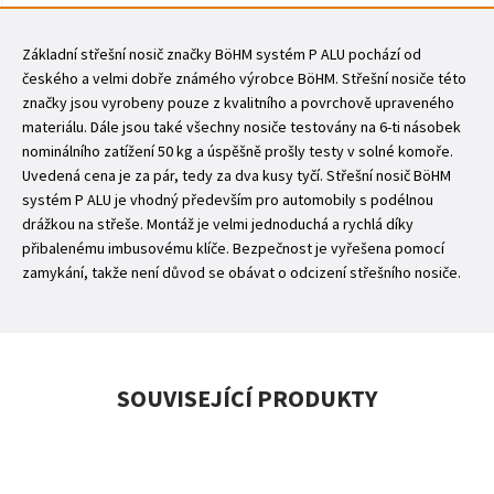
Základní střešní nosič značky BöHM systém P ALU pochází od
českého a velmi dobře známého výrobce BöHM. Střešní nosiče této
značky jsou vyrobeny pouze z kvalitního a povrchově upraveného
materiálu. Dále jsou také všechny nosiče testovány na 6-ti násobek
nominálního zatížení 50 kg a úspěšně prošly testy v solné komoře.
Uvedená cena je za pár, tedy za dva kusy tyčí. Střešní nosič BöHM
systém P ALU je vhodný především pro automobily s podélnou
drážkou na střeše. Montáž je velmi jednoduchá a rychlá díky
přibalenému imbusovému klíče. Bezpečnost je vyřešena pomocí
zamykání, takže není důvod se obávat o odcizení střešního nosiče.
SOUVISEJÍCÍ PRODUKTY