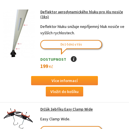
Deflektor aerodynamického hluku pro Alu nosiče
(3ks)
Deflektor hluku snižuje nepříjemný hluk nosiče ve
vyšších rychlostech.
Do 1-5 dnů u Vás
DOSTUPNOST
I
199
Kč
Více informací
Držák žebříku Easy Clamp Wide
Easy Clamp Wide.