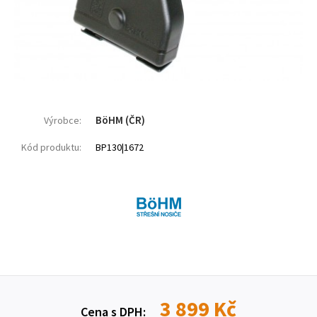
BöHM (ČR)
Výrobce:
Kód produktu:
BP130|1672
3 899 Kč
Cena s DPH: