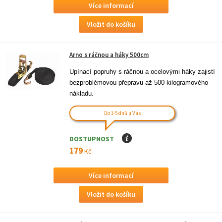
Více informací
Arno s ráčnou a háky 500cm
Upínací popruhy s ráčnou a ocelovými háky zajistí 
bezproblémovou přepravu až 500 kilogramového 
nákladu.
Do 1-5 dnů u Vás
DOSTUPNOST
I
179
Kč
Více informací