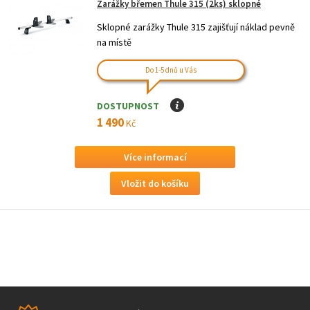
Zarážky břemen Thule 315 (2ks) sklopné
Sklopné zarážky Thule 315 zajišťují náklad pevně
na místě
Do 1-5 dnů u Vás
DOSTUPNOST
I
1 490
Kč
Více informací