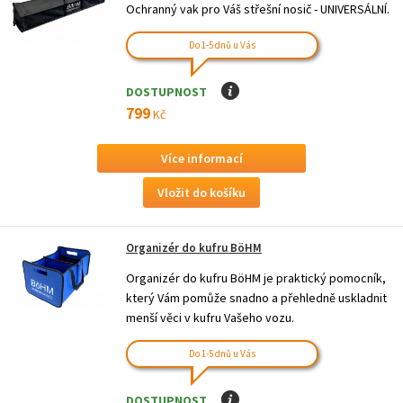
Ochranný vak pro Váš střešní nosič - UNIVERSÁLNÍ.
Do 1-5 dnů u Vás
DOSTUPNOST
I
799
Kč
Více informací
Organizér do kufru BöHM
Organizér do kufru BöHM je praktický pomocník,
který Vám pomůže snadno a přehledně uskladnit
menší věci v kufru Vašeho vozu.
Do 1-5 dnů u Vás
DOSTUPNOST
I