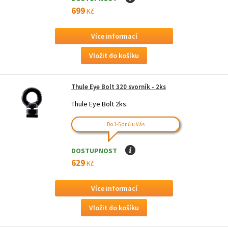
699
Kč
Více informací
Thule Eye Bolt 320 svorník - 2ks
Thule Eye Bolt 2ks.
Do 1-5 dnů u Vás
DOSTUPNOST
I
629
Kč
Více informací