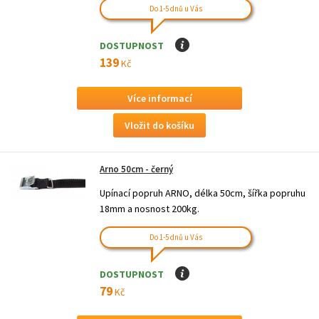
Do 1-5 dnů u Vás
DOSTUPNOST
I
139
Kč
Více informací
Arno 50cm - černý
Upínací popruh ARNO, délka 50cm, šířka popruhu
18mm a nosnost 200kg.
Do 1-5 dnů u Vás
DOSTUPNOST
I
79
Kč