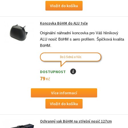
Koncovka BöHM do ALU tyče
Originální náhradní koncovka pro Váš hliníkový 
ALU nosič BöHM s aero profilem. Špičková kvalita 
BöHM.
Do 1-5 dnů u Vás
DOSTUPNOST
I
79
Kč
Více informací
Ochranný vak BöHM na střešní nosič 127cm