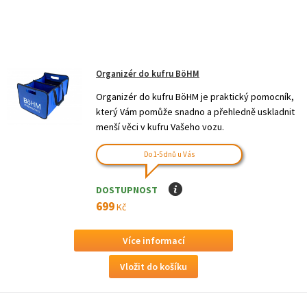
Organizér do kufru BöHM
Organizér do kufru BöHM je praktický pomocník,
který Vám pomůže snadno a přehledně uskladnit
menší věci v kufru Vašeho vozu.
Do 1-5 dnů u Vás
DOSTUPNOST
I
699
Kč
Více informací