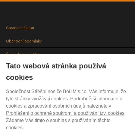
Garance nákupu
Obchodní podmínky
Časté dotazy (FAQ)
Tato webová stránka používá
Prodejny
cookies
Aktuality
Společnost Střešní nosiče BöHM s.r.o. Vás informuje, že
Kontakty
tyto stránky využívají cookies. Podrobnější informace o
cookies a zpracování osobních údajů naleznete v
Ochrana soukromí
Prohlášení o ochraně soukromí a používání tzv. cookies
.
Cookies nastavení
Žádáme Vás tímto o souhlas s používáním těchto
cookies.