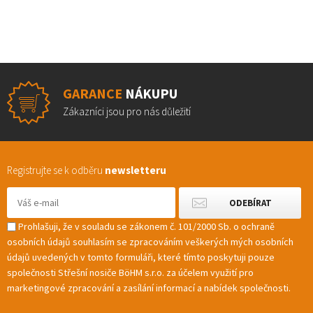
GARANCE
NÁKUPU
Zákazníci jsou pro nás důležití
Registrujte se k odběru
newsletteru
Prohlašuji, že v souladu se zákonem č. 101/2000 Sb. o ochraně
osobních údajů souhlasím se zpracováním veškerých mých osobních
údajů uvedených v tomto formuláři, které tímto poskytuji pouze
společnosti Střešní nosiče BöHM s.r.o. za účelem využití pro
marketingové zpracování a zasílání informací a nabídek společnosti.