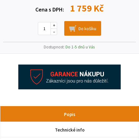
1 759 Kč
Cena s DPH:
+
–
Dostupnost:
Do 1-5 dnů u Vás
Popis
Technické info