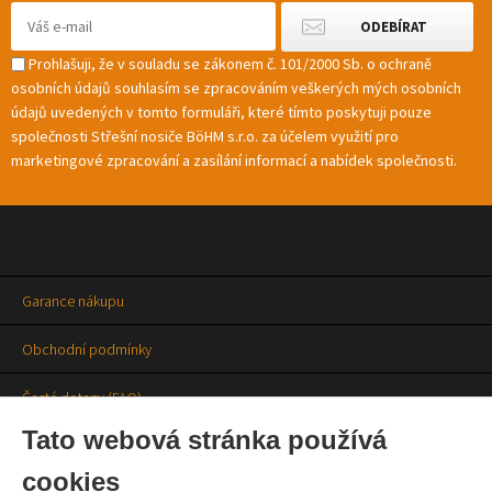
Prohlašuji, že v souladu se zákonem č. 101/2000 Sb. o ochraně
osobních údajů souhlasím se zpracováním veškerých mých osobních
údajů uvedených v tomto formuláři, které tímto poskytuji pouze
společnosti Střešní nosiče BöHM s.r.o. za účelem využití pro
marketingové zpracování a zasílání informací a nabídek společnosti.
Garance nákupu
Obchodní podmínky
Časté dotazy (FAQ)
Tato webová stránka používá
Prodejny
cookies