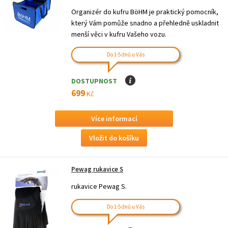
Organizér do kufru BöHM je praktický pomocník,
který Vám pomůže snadno a přehledně uskladnit
menší věci v kufru Vašeho vozu.
Do 1-5 dnů u Vás
DOSTUPNOST
I
699
Kč
Více informací
Pewag rukavice S
rukavice Pewag S.
Do 1-5 dnů u Vás