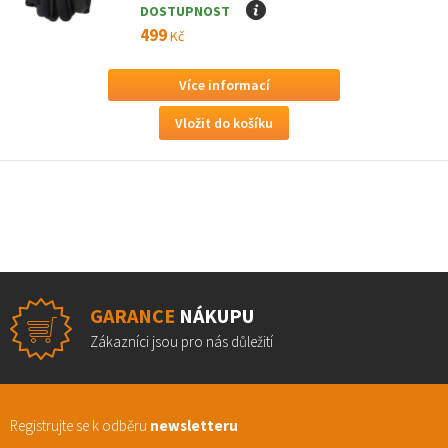
DOSTUPNOST
I
499
Kč
Více informací
GARANCE
NÁKUPU
Zákazníci jsou pro nás důležití
Registrujte se k odběru
newsletteru