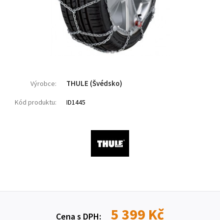
THULE (Švédsko)
Výrobce:
Kód produktu:
ID1445
5 399 Kč
Cena s DPH: