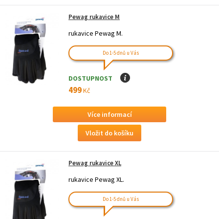
Pewag rukavice M
rukavice Pewag M.
Do 1-5 dnů u Vás
DOSTUPNOST
I
499
Kč
Více informací
Pewag rukavice XL
rukavice Pewag XL.
Do 1-5 dnů u Vás