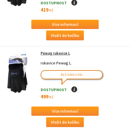
DOSTUPNOST
I
419
Kč
Více informací
Pewag rukavice L
rukavice Pewag L.
Do 1-5 dnů u Vás
DOSTUPNOST
I
499
Kč
Více informací