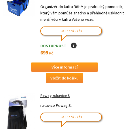
Organizér do kufru BöHM je praktický pomocník,
který Vám pomůže snadno a přehledně uskladnit
menší věci v kufru Vašeho vozu.
Do 1-5 dnů u Vás
DOSTUPNOST
I
699
Kč
Více informací
Pewag rukavice S
rukavice Pewag S.
Do 1-5 dnů u Vás