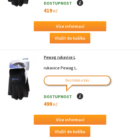
DOSTUPNOST
I
419
Kč
Více informací
Pewag rukavice L
rukavice Pewag L.
Do 1-5 dnů u Vás
DOSTUPNOST
I
499
Kč
Více informací