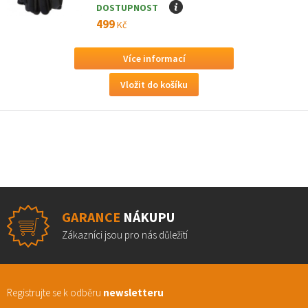
DOSTUPNOST
I
499
Kč
Více informací
GARANCE
NÁKUPU
Zákazníci jsou pro nás důležití
Registrujte se k odběru
newsletteru