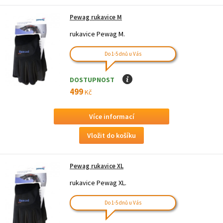
Pewag rukavice M
rukavice Pewag M.
Do 1-5 dnů u Vás
DOSTUPNOST
I
499
Kč
Více informací
Pewag rukavice XL
rukavice Pewag XL.
Do 1-5 dnů u Vás