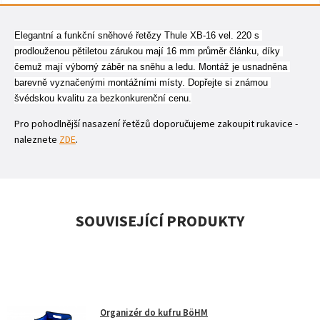
Elegantní a funkční sněhové řetězy Thule XB-16 vel. 220 s 
prodlouženou pětiletou zárukou mají 16 mm průměr článku, díky 
čemuž mají výborný záběr na sněhu a ledu. Montáž je usnadněna 
barevně vyznačenými montážními místy. Dopřejte si známou 
švédskou kvalitu za bezkonkurenční cenu.
Pro pohodlnější nasazení řetězů doporučujeme zakoupit rukavice -
naleznete
ZDE
.
SOUVISEJÍCÍ PRODUKTY
Organizér do kufru BöHM