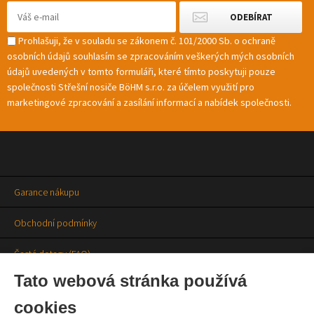
Prohlašuji, že v souladu se zákonem č. 101/2000 Sb. o ochraně
osobních údajů souhlasím se zpracováním veškerých mých osobních
údajů uvedených v tomto formuláři, které tímto poskytuji pouze
společnosti Střešní nosiče BöHM s.r.o. za účelem využití pro
marketingové zpracování a zasílání informací a nabídek společnosti.
Garance nákupu
Obchodní podmínky
Časté dotazy (FAQ)
Tato webová stránka používá
Prodejny
cookies