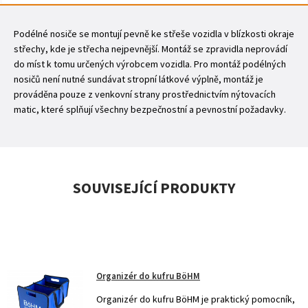
Podélné nosiče se montují pevně ke střeše vozidla v blízkosti okraje
střechy, kde je střecha nejpevnější. Montáž se zpravidla neprovádí
do míst k tomu určených výrobcem vozidla. Pro montáž podélných
nosičů není nutné sundávat stropní látkové výplně, montáž je
prováděna pouze z venkovní strany prostřednictvím nýtovacích
matic, které splňují všechny bezpečnostní a pevnostní požadavky.
SOUVISEJÍCÍ PRODUKTY
Organizér do kufru BöHM
Organizér do kufru BöHM je praktický pomocník,