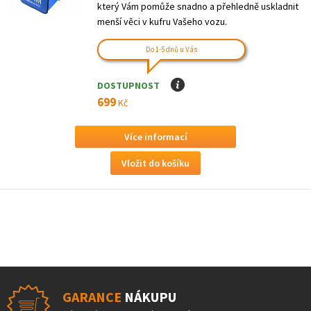
který Vám pomůže snadno a přehledně uskladnit
menší věci v kufru Vašeho vozu.
Do 1-5 dnů u Vás
DOSTUPNOST
I
699
Kč
Více informací
GARANCE
NÁKUPU