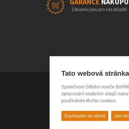
GARANCE
NÁKUPU
Zákazníci jsou pro nás důležití
Tato webová stránka
Společnost Střešní nosiče BöHM s.
VŠE O NÁKUPU
zpracování osobních údajů nale
používáním těchto cookies.
Garance nákupu
Obchodní podmínky
Časté dotazy (FAQ)
Souhlasím se všemi
Jen ne
Prodejny