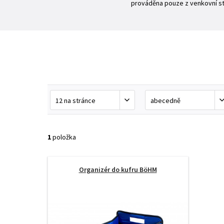
prováděna pouze z venkovní st
1
položka
Organizér do kufru BöHM