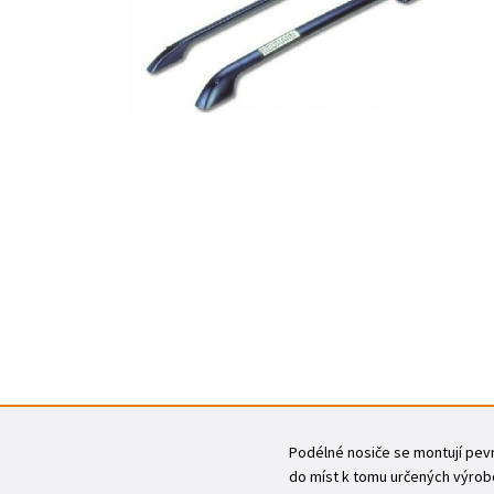
Podélné nosiče se montují pevně
do míst k tomu určených výrobc