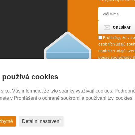
Prohlašuji, že v 
osobních údajů sou
osobních údajů uved
pouze společnosti St
marketingové zpracov
 používá cookies
r.o. Vás informuje, že tyto stránky využívají cookies. Podrobně
NOSICE-EXPERT.CZ
znete v
Prohlášení o ochraně soukromí a používání tzv. cookies
.
Aktuality
Kontakty
Ochrana soukromí
zbytné
Detailní nastavení
Cookies nastavení