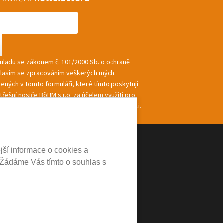
souladu se zákonem č. 101/2000 Sb. o ochraně
hlasím se zpracováním veškerých mých
ených v tomto formuláři, které tímto poskytuji
řešní nosiče BöHM s.r.o. za účelem využití pro
ání a zasílání informací a nabídek společnosti.
jší informace o cookies a
 Žádáme Vás tímto o souhlas s