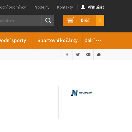
odní podmínky
Prodejny
Kontakty
Přihlásit
0 Kč
…
vodní sporty
Sportovní kočárky
Další