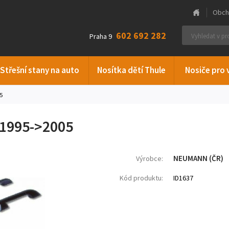
Obch
602 692 282
Praha 9
Střešní stany na auto
Nosítka dětí Thule
Nosiče pro 
5
 1995->2005
NEUMANN (ČR)
Výrobce:
Kód produktu:
ID1637