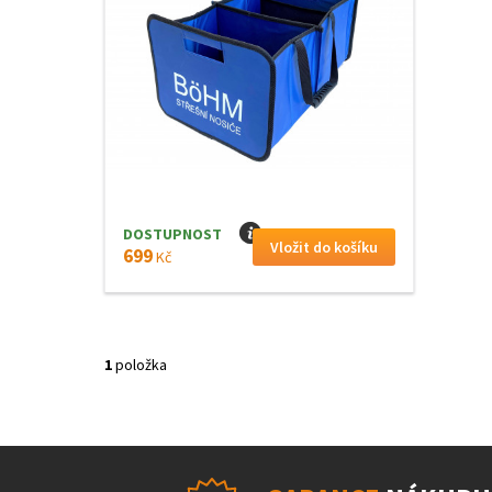
DOSTUPNOST
I
699
Kč
1
položka