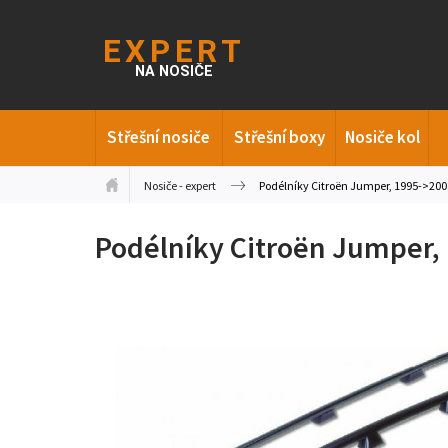
Střešní nosiče
Střešní boxy
Nosiče kol
Nosiče - expert
Podélníky Citroën Jumper, 1995->200
Podélníky Citroën Jumper,