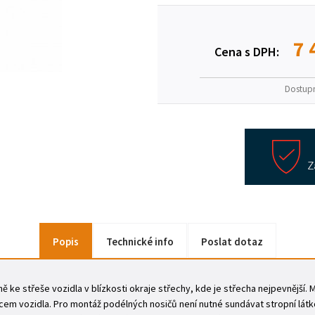
7 
Cena s DPH:
Dostup
Popis
Technické info
Poslat dotaz
 ke střeše vozidla v blízkosti okraje střechy, kde je střecha nejpevnější.
em vozidla. Pro montáž podélných nosičů není nutné sundávat stropní látk