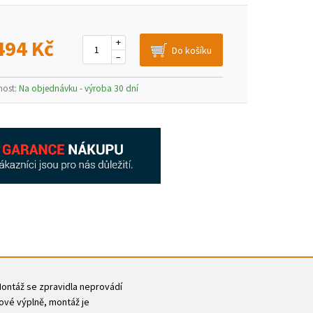
494 Kč
+
–
nost:
Na objednávku - výroba 30 dní
 Montáž se zpravidla neprovádí
ové výplně, montáž je