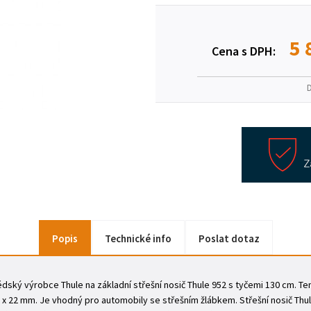
5 
Cena s DPH:
Popis
Technické info
Poslat dotaz
édský výrobce Thule na základní střešní nosič Thule 952 s tyčemi 130 cm. Te
32 x 22 mm. Je vhodný pro automobily se střešním žlábkem. Střešní nosič Th