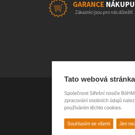
GARANCE
NÁKUPU
Zákazníci jsou pro nás důležití
Tato webová stránka
Společnost Střešní nosiče BöHM s.
VŠE O NÁKUPU
zpracování osobních údajů nale
používáním těchto cookies.
Garance nákupu
Obchodní podmínky
Časté dotazy (FAQ)
Souhlasím se všemi
Jen ne
Prodejny