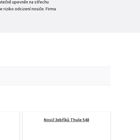
tatečně upevněn na střechu
 riziko odcizení nosiče. Firma
Nosič žebříků Thule 548