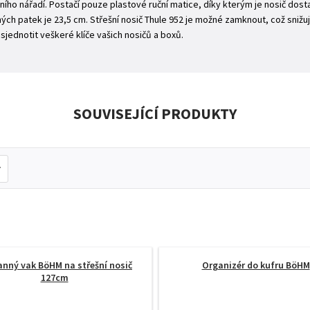
ního nářadí. Postačí pouze plastové ruční matice, díky kterým je nosič dos
ch patek je 23,5 cm. Střešní nosič Thule 952 je možné zamknout, což snižuje
sjednotit veškeré klíče vašich nosičů a boxů.
SOUVISEJÍCÍ PRODUKTY
nný vak BöHM na střešní nosič
Organizér do kufru BöHM
127cm