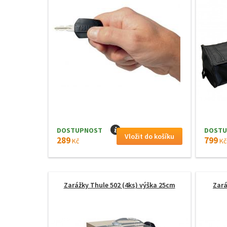
DOSTUPNOST
I
DOSTU
289
799
Kč
Kč
Zarážky Thule 502 (4ks) výška 25cm
Zará