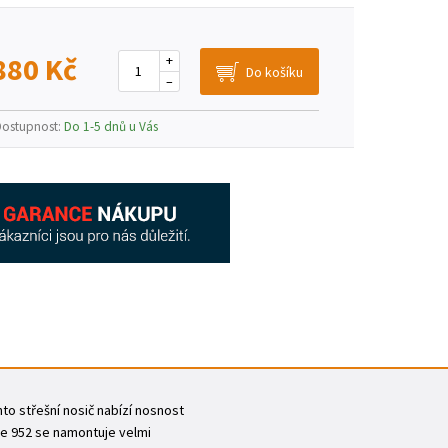
880 Kč
+
–
Dostupnost:
Do 1-5 dnů u Vás
nto střešní nosič nabízí nosnost
ule 952 se namontuje velmi