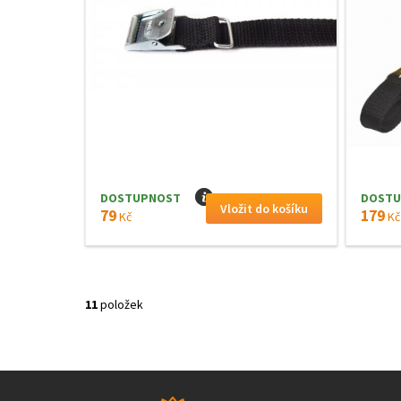
DOSTUPNOST
I
DOSTU
79
179
Kč
Kč
11
položek