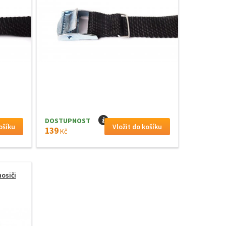
DOSTUPNOST
I
139
Kč
osiči