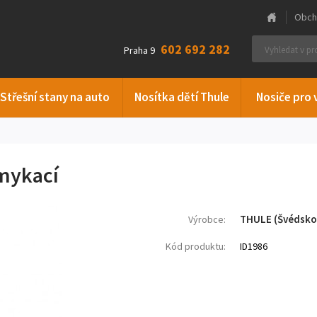
Obch
602 692 282
Praha 9
Střešní stany na auto
Nosítka dětí Thule
Nosiče pro 
amykací
THULE (Švédsko
Výrobce:
Kód produktu:
ID1986