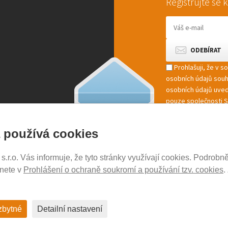
Registrujte se
Prohlašuji, že v 
osobních údajů sou
osobních údajů uved
pouze společnosti St
marketingové zpracov
 používá cookies
r.o. Vás informuje, že tyto stránky využívají cookies. Podrobně
NOSICE-EXPERT.CZ
znete v
Prohlášení o ochraně soukromí a používání tzv. cookies
.
Aktuality
Kontakty
Ochrana soukromí
zbytné
Detailní nastavení
Cookies nastavení