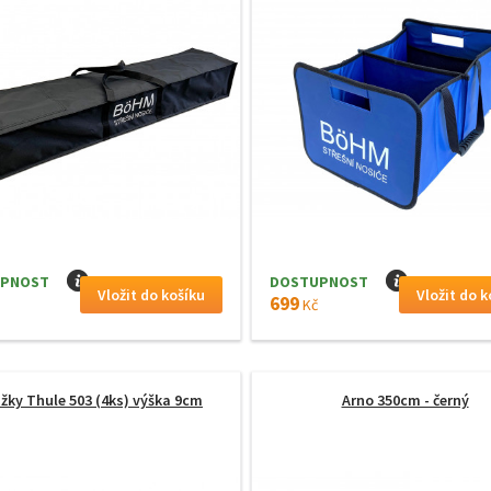
PNOST
I
DOSTUPNOST
I
699
Kč
žky Thule 503 (4ks) výška 9cm
Arno 350cm - černý