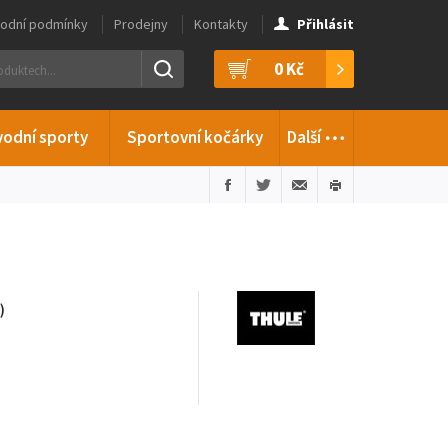
odní podmínky
Prodejny
Kontakty
Přihlásit
0 Kč
…
vodní sporty
Sportovní kočárky
Další
)