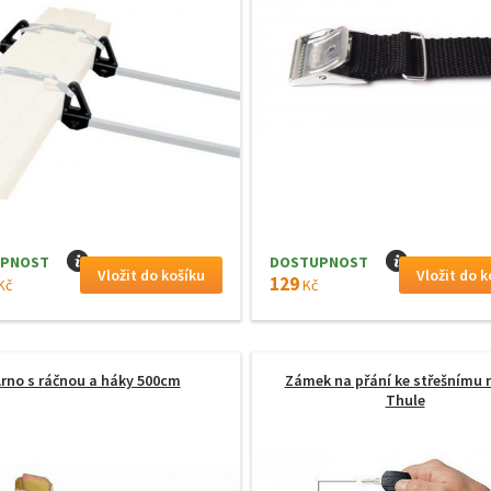
PNOST
I
DOSTUPNOST
I
129
Kč
Kč
rno s ráčnou a háky 500cm
Zámek na přání ke střešnímu n
Thule