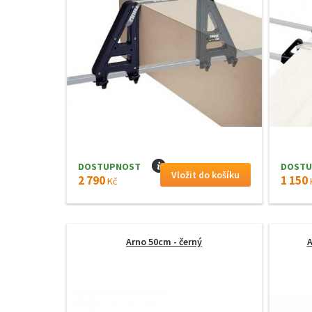
DOSTUPNOST
I
DOSTU
2 790
1 150
Kč
Arno 50cm - černý
A