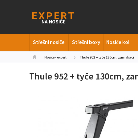
Střešní nosiče
Střešní boxy
Nosiče kol
Nosiče - expert
Thule 952 + tyče 130cm, zamykací
Thule 952 + tyče 130cm, z