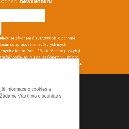
 k odběru
newsletteru
souladu se zákonem č. 101/2000 Sb. o ochraně
hlasím se zpracováním veškerých mých
ených v tomto formuláři, které tímto poskytuji
řešní nosiče BöHM s.r.o. za účelem využití pro
ání a zasílání informací a nabídek společnosti.
jší informace o cookies a
 Žádáme Vás tímto o souhlas s