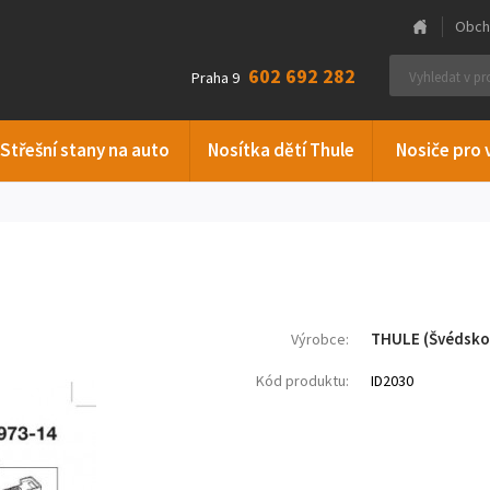
Obch
602 692 282
Praha 9
Střešní stany na auto
Nosítka dětí Thule
Nosiče pro 
THULE (Švédsko
Výrobce:
Kód produktu:
ID2030