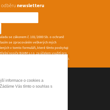
 k odběru
newsletteru
souladu se zákonem č. 101/2000 Sb. o ochraně
hlasím se zpracováním veškerých mých
ených v tomto formuláři, které tímto poskytuji
řešní nosiče BöHM s.r.o. za účelem využití pro
ání a zasílání informací a nabídek společnosti.
jší informace o cookies a
 Žádáme Vás tímto o souhlas s