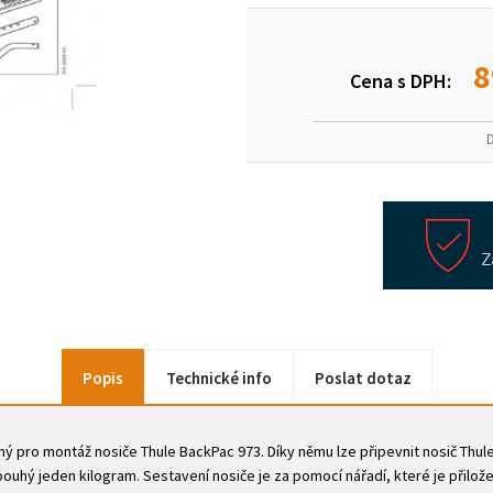
8
Cena s DPH:
Popis
Technické info
Poslat dotaz
tný pro montáž nosiče Thule BackPac 973. Díky němu lze připevnit nosič Thul
uhý jeden kilogram. Sestavení nosiče je za pomocí nářadí, které je přilože