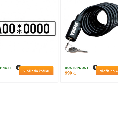
PNOST
I
DOSTUPNOST
I
990
Kč