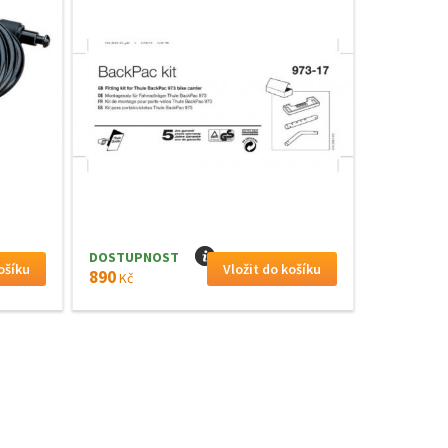
DOSTUPNOST
I
890
Kč