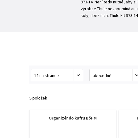
973-14. Není tedy nutné, aby si 
výrobce Thule nezapomíná ani n
koly, i bez nich. Thule kit 973-
5
položek
Organizér do kufru BöHM