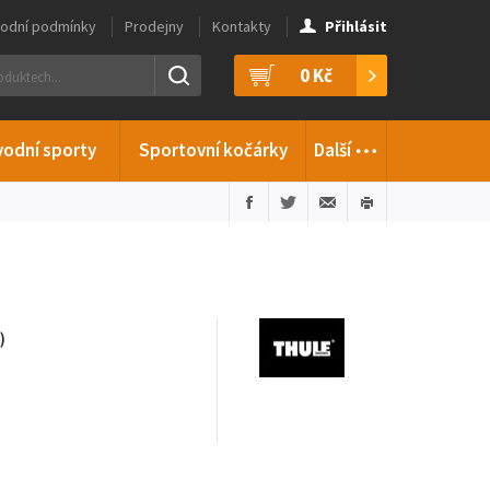
odní podmínky
Prodejny
Kontakty
Přihlásit
0 Kč
…
vodní sporty
Sportovní kočárky
Další
)