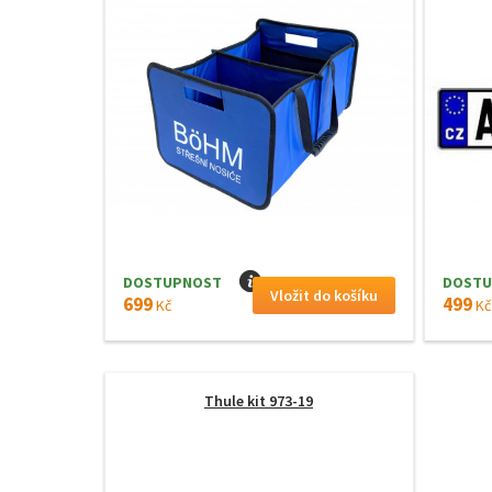
DOSTUPNOST
I
DOSTU
699
499
Kč
Kč
Thule kit 973-19