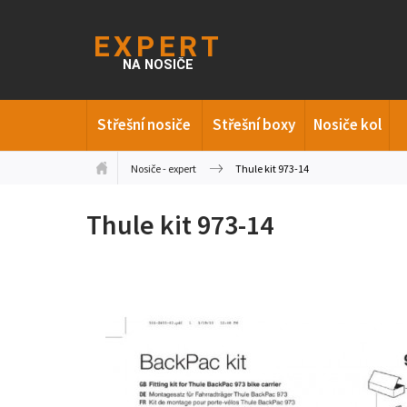
Střešní nosiče
Střešní boxy
Nosiče kol
Nosiče - expert
Thule kit 973-14
Thule kit 973-14