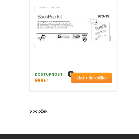
DOSTUPNOST
I
999
Kč
5
položek