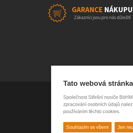
GARANCE
NÁKUPU
Zákazníci jsou pro nás důležití
Tato webová stránka
Společnost Střešní nosiče BöHM s.
VŠE O NÁKUPU
zpracování osobních údajů nale
používáním těchto cookies.
Garance nákupu
Obchodní podmínky
Časté dotazy (FAQ)
Souhlasím se všemi
Jen ne
Prodejny