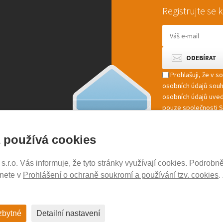
Registrujte se
Prohlašuji, že v 
osobních údajů sou
osobních údajů uved
pouze společnosti St
marketingové zpracov
 používá cookies
r.o. Vás informuje, že tyto stránky využívají cookies. Podrobně
NOSICE-EXPERT.CZ
znete v
Prohlášení o ochraně soukromí a používání tzv. cookies
.
Aktuality
Kontakty
Ochrana soukromí
zbytné
Detailní nastavení
Cookies nastavení