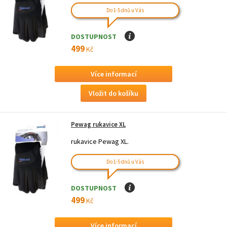
Do 1-5 dnů u Vás
DOSTUPNOST
I
499
Kč
Více informací
Pewag rukavice XL
rukavice Pewag XL.
Do 1-5 dnů u Vás
DOSTUPNOST
I
499
Kč
Více informací