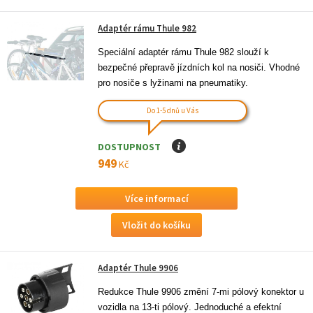
Adaptér rámu Thule 982
Speciální adaptér rámu Thule 982 slouží k 
bezpečné přepravě jízdních kol na nosiči. Vhodné 
pro nosiče s lyžinami na pneumatiky.
Do 1-5 dnů u Vás
DOSTUPNOST
I
949
Kč
Více informací
Adaptér Thule 9906
Redukce Thule 9906 změní 7-mi pólový konektor u 
vozidla na 13-ti pólový. Jednoduché a efektní 