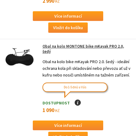
2 990
Kč
Více informací
Obal na kolo MONTONE bike mKayak PRO 2.0,
šedý
Obal na kolo bike mKayak PRO 2.0. šedý - ideální
ochrana kola při skladování nebo převozu ať už v
kufru nebo nosiči umístěném na tažném zařízení.
Do 1-5 dnů u Vás
DOSTUPNOST
I
1 090
Kč
Více informací