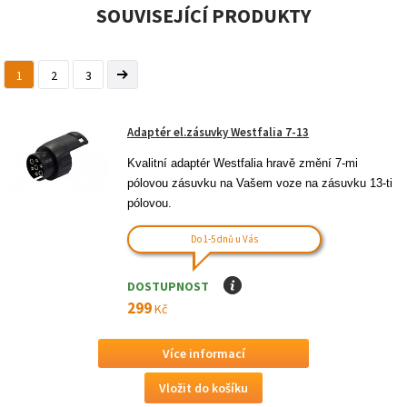
SOUVISEJÍCÍ PRODUKTY
1
2
3
Adaptér el.zásuvky Westfalia 7-13
Kvalitní adaptér Westfalia hravě změní 7-mi 
pólovou zásuvku na Vašem voze na zásuvku 13-ti 
pólovou.
Do 1-5 dnů u Vás
DOSTUPNOST
I
299
Kč
Více informací