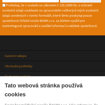
Prohlašuji, že v souladu se zákonem č. 101/2000 Sb. o ochraně
osobních údajů souhlasím se zpracováním veškerých mých osobních
údajů uvedených v tomto formuláři, které tímto poskytuji pouze
společnosti Střešní nosiče BöHM s.r.o. za účelem využití pro
marketingové zpracování a zasílání informací a nabídek společnosti.
Garance nákupu
Obchodní podmínky
Časté dotazy (FAQ)
Tato webová stránka používá
Prodejny
cookies
Aktuality