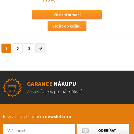
Více informací
1
2
3
GARANCE
NÁKUPU
Zákazníci jsou pro nás důležití
Registrujte se k odběru
newsletteru