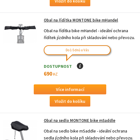
Obal na řídítka MONTONE bike mHandel
Obal na řídítka bike mHandel - ideální ochrana
řídítek jízdního kola při skladování nebo převozu.
Do 1-5 dnů u Vás
DOSTUPNOST
I
690
Kč
Více informací
Obal na sedlo MONTONE bike mSaddle
Obal na sedlo bike mSaddle - ideální ochrana
sedla jízdního kola při skladování nebo převozu.