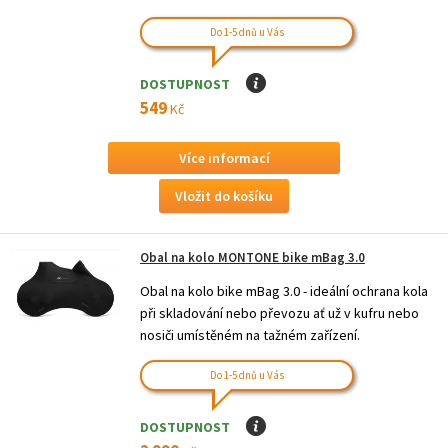
Do 1-5 dnů u Vás
DOSTUPNOST
I
549
Kč
Více informací
Obal na kolo MONTONE bike mBag 3.0
Obal na kolo bike mBag 3.0 - ideální ochrana kola
při skladování nebo převozu ať už v kufru nebo
nosiči umístěném na tažném zařízení.
Do 1-5 dnů u Vás
DOSTUPNOST
I