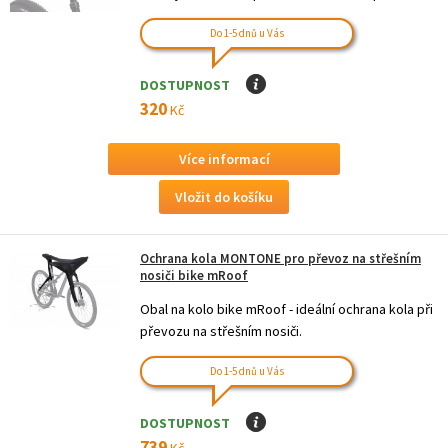
Do 1-5 dnů u Vás
DOSTUPNOST
I
320
Kč
Více informací
Ochrana kola MONTONE pro převoz na střešním
nosiči bike mRoof
Obal na kolo bike mRoof - ideální ochrana kola při
převozu na střešním nosiči.
Do 1-5 dnů u Vás
DOSTUPNOST
I
739
Kč