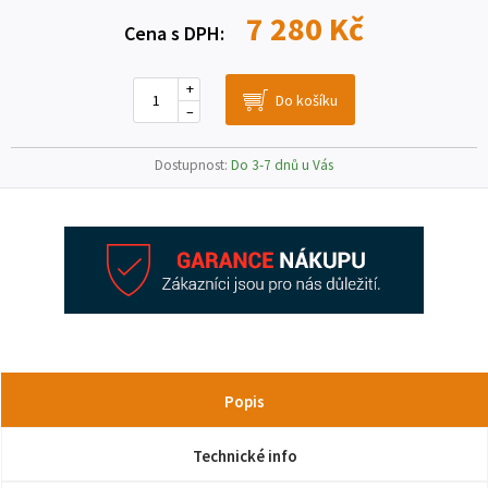
7 280 Kč
Cena s DPH:
+
–
Dostupnost:
Do 3-7 dnů u Vás
Popis
Technické info