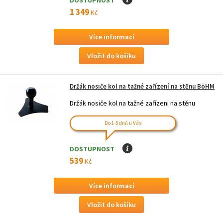
1 349
Kč
Více informací
Držák nosiče kol na tažné zařízení na stěnu BöHM
Držák nosiče kol na tažné zařízeni na stěnu
Do 1-5 dnů u Vás
DOSTUPNOST
I
539
Kč
Více informací