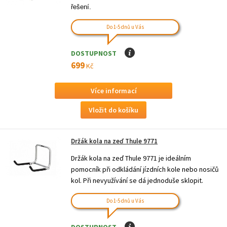
řešení.
Do 1-5 dnů u Vás
DOSTUPNOST
I
699
Kč
Více informací
Držák kola na zeď Thule 9771
Držák kola na zeď Thule 9771 je ideálním
pomocník při odkládání jízdních kole nebo nosičů
kol. Při nevyužívání se dá jednoduše sklopit.
Do 1-5 dnů u Vás
DOSTUPNOST
I