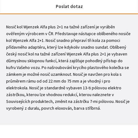
Poslat dotaz
Nosič kol Wjenzek Alfa plus 2+1 na tažné zařízení je vyráběn
ověřeným výrobcem v ČR. Představuje nástupce oblíbeného nosiče
kol Wjenzek Alfa 2+1. Nosič snadno přepraví tři kola za pomoci
přídavného adaptéru, který lze kdykoliv snadno sundat. Oblíbený
český nosič kol na tažné zařízení Wjenzek Alfa plus 2+1 je vybaven
důmyslnou sklopnou funkcí, která zajišťuje pohodlný přístup do
kufru Vašeho vozu. Po našroubování krycího plastového kolečka se
zámkem je možné nosič uzamknout. Nosič je navržen pro kola s
průměrem rámu od od 22 mm do 75 mm a je vhodný i pro
elektrokola. Nosič je standardně vybaven 13-ti pólovou elektro
zástrčkou, kterou lze vhodnou redukcí, kterou naleznete v
Souvisejících produktech, změnit na zástrčku 7-mi pólovou. Nosič je
vyrobený z duralu, povrch eloxován, barva stříbrná.