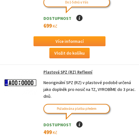
Do 1-5 dnů u Vás
DOSTUPNOST
I
699
Kč
Více informací
Plastová SPZ (RZ) Reflexní
Neoriginální SPZ (RZ) v plastové podobě určená
jako doplněk pro nosič na TZ, VYROBÍME do 3 prac.
dnů.
Požadována platba předem
DOSTUPNOST
I
499
Kč