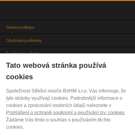
Garance nákupu
Obchodní podmínky
Časté dotazy (FAQ)
Tato webová stránka používá
Prodejny
cookies
Aktuality
Společnost Střešní nosiče BöHM s.r.o. Vás informuje, že
Kontakty
tyto stránky využívají cookies. Podrobnější informace o
cookies a zpracování osobních údajů naleznete v
Ochrana soukromí
Prohlášení o ochraně soukromí a používání tzv. cookies
.
Žádáme Vás tímto o souhlas s používáním těchto
Cookies nastavení
cookies.