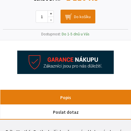
+
–
Dostupnost:
Do 1-5 dnů u Vás
Popis
Poslat dotaz