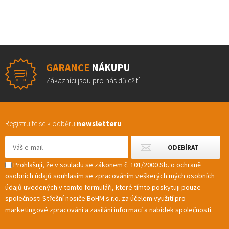
GARANCE
NÁKUPU
Zákazníci jsou pro nás důležití
Registrujte se k odběru
newsletteru
Prohlašuji, že v souladu se zákonem č. 101/2000 Sb. o ochraně
osobních údajů souhlasím se zpracováním veškerých mých osobních
údajů uvedených v tomto formuláři, které tímto poskytuji pouze
společnosti Střešní nosiče BöHM s.r.o. za účelem využití pro
marketingové zpracování a zasílání informací a nabídek společnosti.