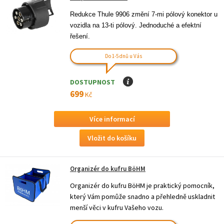
Redukce Thule 9906 změní 7-mi pólový konektor u 
vozidla na 13-ti pólový. Jednoduché a efektní 
řešení.
Do 1-5 dnů u Vás
DOSTUPNOST
I
699
Kč
Více informací
Organizér do kufru BöHM
Organizér do kufru BöHM je praktický pomocník,
který Vám pomůže snadno a přehledně uskladnit
menší věci v kufru Vašeho vozu.