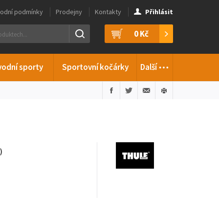
odní podmínky
Prodejny
Kontakty
Přihlásit
0 Kč
…
vodní sporty
Sportovní kočárky
Další
)