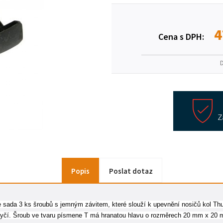
4
Cena s DPH:
Popis
Poslat dotaz
je sada 3 ks šroubů s jemným závitem, které slouží k upevnění nosičů kol Thu
yčí. Šroub ve tvaru písmene T má hranatou hlavu o rozměrech 20 mm x 20 mm