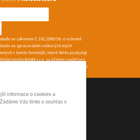
souladu se zákonem č. 101/2000 Sb. o ochraně
hlasím se zpracováním veškerých mých
ených v tomto formuláři, které tímto poskytuji
řešní nosiče BöHM s.r.o. za účelem využití pro
ání a zasílání informací a nabídek společnosti.
jší informace o cookies a
 Žádáme Vás tímto o souhlas s