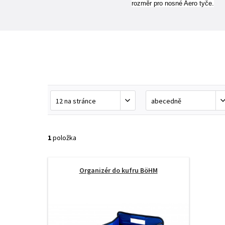
rozměr pro nosné Aero tyče.
1
položka
Organizér do kufru BöHM