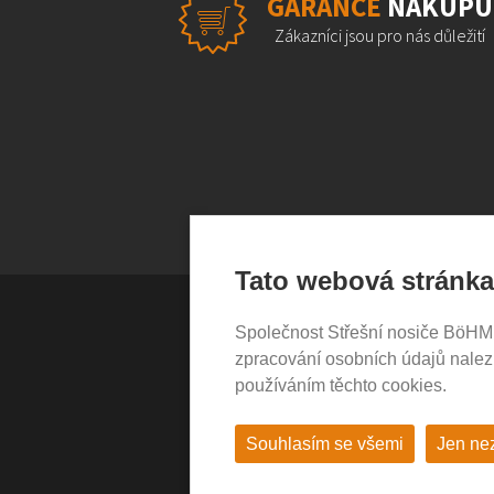
GARANCE
NÁKUPU
Zákazníci jsou pro nás důležití
Tato webová stránka
Společnost Střešní nosiče BöHM s.
VŠE O NÁKUPU
zpracování osobních údajů nale
používáním těchto cookies.
Garance nákupu
Obchodní podmínky
Časté dotazy (FAQ)
Souhlasím se všemi
Jen ne
Prodejny