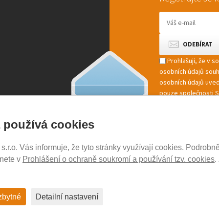
Prohlašuji, že v 
osobních údajů sou
osobních údajů uved
pouze společnosti St
marketingové zpracov
 používá cookies
r.o. Vás informuje, že tyto stránky využívají cookies. Podrobně
NOSICE-EXPERT.CZ
znete v
Prohlášení o ochraně soukromí a používání tzv. cookies
.
Aktuality
Kontakty
Ochrana soukromí
zbytné
Detailní nastavení
Cookies nastavení