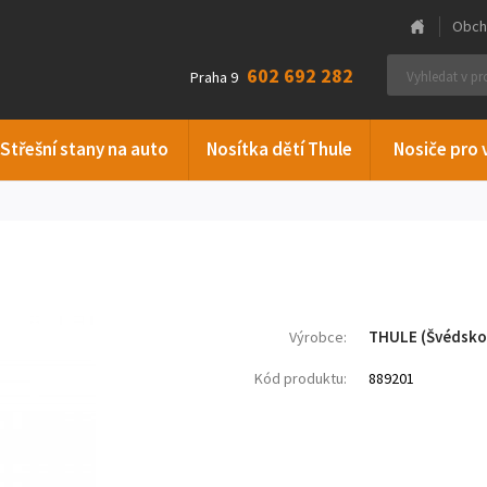
Obch
602 692 282
Praha 9
Střešní stany na auto
Nosítka dětí Thule
Nosiče pro 
THULE (Švédsko
Výrobce:
Kód produktu:
889201