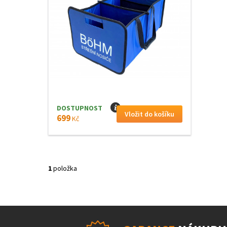
DOSTUPNOST
I
699
Kč
1
položka