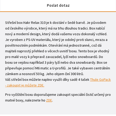
Poslat dotaz
Střešní box Hakr Relax 310 je k dostání v šedé barvě. Je původem
od českého výrobce, který má na trhu dlouhou tradici. Box nabízí
nový a moderní design, který dodá vašemu vozu dokonalý vzhled.
Je vyroben z PS-UV materiálu, který je odolný proti slunci, mrazu a
povětrnostním podmínkám. Otevírání má jednostranné, což dá
majiteli naprostý přehled o věcech uvnitř boxu. Tento box je vhodný
pro malé vozy k přepravě zavazadel, lyží nebo snowboardů. Do
boxu se vejdou například 3 páry lyží nebo dva snowboardy. Box se
připevňuje pomocí M6 matic a U-profilů. Je také vybaven centrálním
zámkem a nosností 50 kg. Jeho objem činí 300 litrů.
Váš střešní box můžete naplno využít díky sadě 4 tašek
Thule GoPack
- zakoupit je můžete ZDE.
Pro vyčištění boxu doporučujeme zakoupit speciální čistič určený pro
matné boxy, naleznete ho
ZDE
.