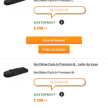
Northline Pack-In Premium L.
Do 3-7 dnů u Vás
DOSTUPNOST
I
6 399
Kč
Více informací
Northline Pack-In Premium M - tašky do boxu
Northline Pack-In Premium M.
Do 3-7 dnů u Vás
DOSTUPNOST
I
5 299
Kč