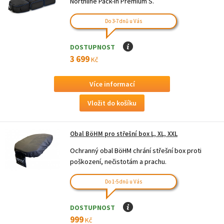
Northline Pack-In Premium S.
Do 3-7 dnů u Vás
DOSTUPNOST
I
3 699
Kč
Více informací
Obal BöHM pro střešní box L, XL, XXL
Ochranný obal BöHM chrání střešní box proti
poškození, nečistotám a prachu.
Do 1-5 dnů u Vás
DOSTUPNOST
I
999
Kč