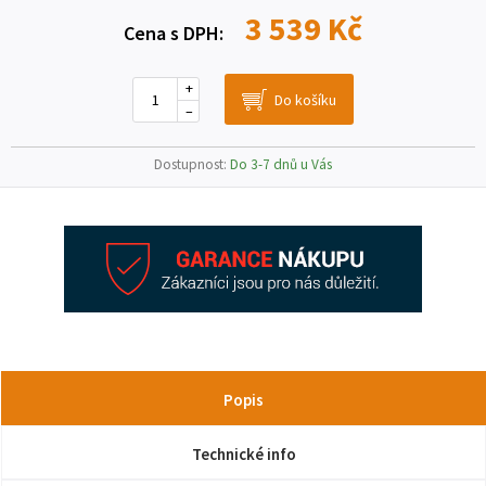
3 539 Kč
Cena s DPH:
+
–
Dostupnost:
Do 3-7 dnů u Vás
Popis
Technické info