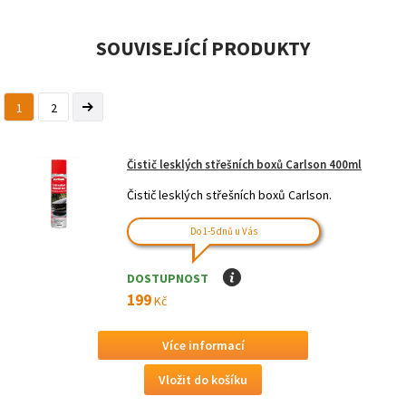
SOUVISEJÍCÍ PRODUKTY
1
2
Čistič lesklých střešních boxů Carlson 400ml
Čistič lesklých střešních boxů Carlson.
Do 1-5 dnů u Vás
DOSTUPNOST
I
199
Kč
Více informací