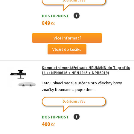
Do 1-5 dnů u Vás
DOSTUPNOST
I
849
Kč
Více informací
Kompletní montážní sada NEUMANN do T- profilu
(4 ks NPN0616 + NPN4945 + NPB6019)
Tato upínací sada je určena pro všechny boxy
značky Neumann s pojezdem.
Do 1-5 dnů u Vás
DOSTUPNOST
I
400
Kč