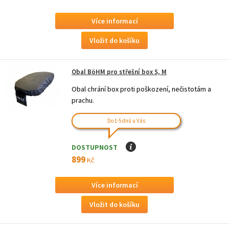
Více informací
Obal BöHM pro střešní box S, M
Obal chrání box proti poškození, nečistotám a
prachu.
Do 1-5 dnů u Vás
DOSTUPNOST
I
899
Kč
Více informací