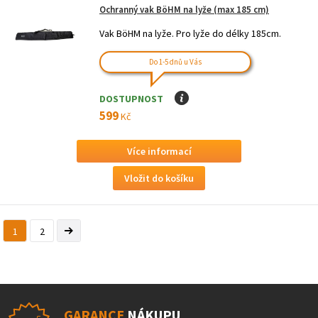
Ochranný vak BöHM na lyže (max 185 cm)
Vak BöHM na lyže. Pro lyže do délky 185cm.
Do 1-5 dnů u Vás
DOSTUPNOST
I
599
Kč
Více informací
1
2
GARANCE
NÁKUPU