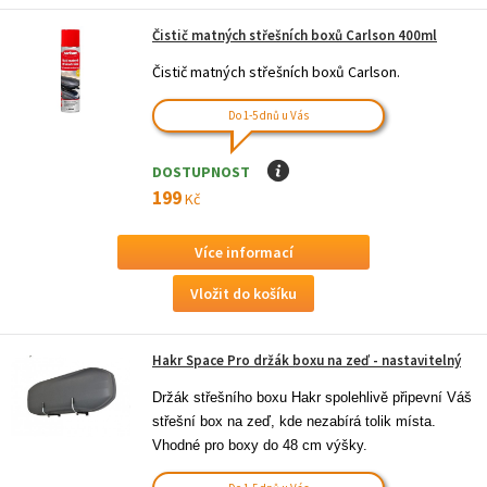
Čistič matných střešních boxů Carlson 400ml
Čistič matných střešních boxů Carlson.
Do 1-5 dnů u Vás
DOSTUPNOST
I
199
Kč
Více informací
Hakr Space Pro držák boxu na zeď - nastavitelný
Držák střešního boxu Hakr spolehlivě připevní Váš 
střešní box na zeď, kde nezabírá tolik místa. 
Vhodné pro boxy do 48 cm výšky.